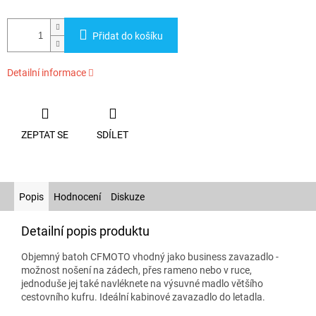
Přidat do košíku
Detailní informace
ZEPTAT SE
SDÍLET
Popis
Hodnocení
Diskuze
Detailní popis produktu
Objemný batoh CFMOTO vhodný jako business zavazadlo -
možnost nošení na zádech, přes rameno nebo v ruce,
jednoduše jej také navléknete na výsuvné madlo většího
cestovního kufru. Ideální kabinové zavazadlo do letadla.