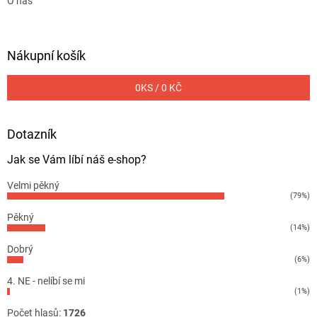
O nás
Nákupní košík
0
KS /
0 KČ
Dotazník
Jak se Vám líbí náš e-shop?
Velmi pěkný
(79%)
Pěkný
(14%)
Dobrý
(6%)
4. NE - nelíbí se mi
(1%)
Počet hlasů:
1726