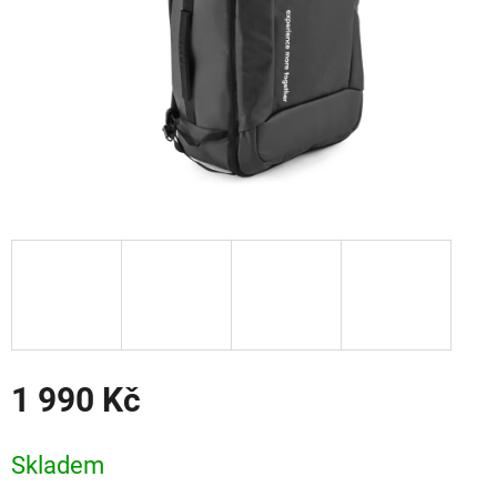
1 990 Kč
Měrná
cena:
Skladem