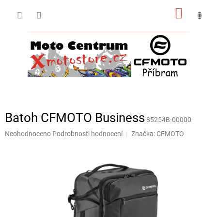
Přejít
NÁKUP
na
obsah
KOŠÍK
Batoh CFMOTO Business
85254B-00000
Průměrné
Neohodnoceno
Podrobnosti hodnocení
Značka:
CFMOTO
hodnocení
produktu
je
0,0
z
5
hvězdiček.