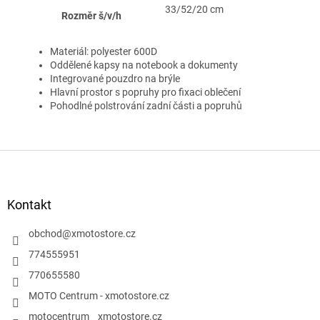
33/52/20 cm
Rozměr š/v/h
Materiál: polyester 600D
Oddělené kapsy na notebook a dokumenty
Integrované pouzdro na brýle
Hlavní prostor s popruhy pro fixaci oblečení
Pohodlné polstrování zadní části a popruhů
Z
á
p
a
Kontakt
t
í
obchod
@
xmotostore.cz
774555951
770655580
MOTO Centrum - xmotostore.cz
motocentrum__xmotostore.cz