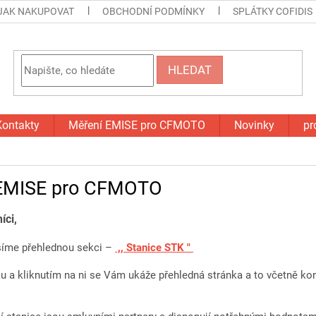
JAK NAKUPOVAT
OBCHODNÍ PODMÍNKY
SPLÁTKY COFIDIS
HLEDAT
Kontakty
Měření EMISE pro CFMOTO
Novinky
pr
EMISE pro CFMOTO
íci,
šíme přehlednou sekci –
,, Stanice STK "
 a kliknutím na ni se Vám ukáže přehledná stránka a to včetně kon