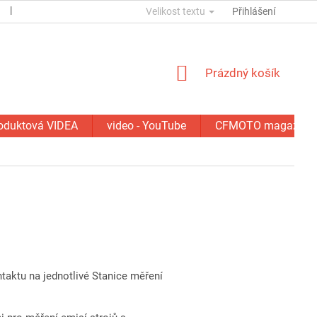
ESSOX
KONTAKTY
Velikost textu
GDPR
SERVIS - OPRAVY
Přihlášení
NÁKUPNÍ
Prázdný košík
KOŠÍK
oduktová VIDEA
video - YouTube
CFMOTO magazín
taktu na jednotlivé Stanice měření