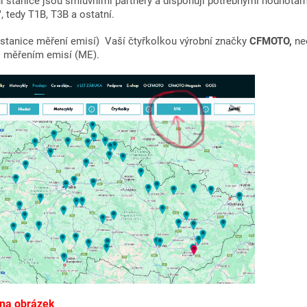
 stanice jsou smluvními partnery a disponují potřebnými hodnotami
 tedy T1B, T3B a ostatní.
stanice měření emisí) Vaší čtyřkolkou výrobní značky
CFMOTO,
ne
l měřením emisí (ME).
t na obrázek