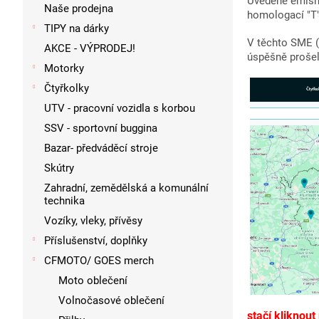
p
Uvedené emisní
Naše prodejna
homologací "T",
a
TIPY na dárky
n
V těchto SME (
AKCE - VÝPRODEJ!
e
úspěšně proše
l
Motorky
Čtyřkolky
UTV - pracovní vozidla s korbou
SSV - sportovní buggina
Bazar- předváděcí stroje
Skútry
Zahradní, zemědělská a komunální
technika
Vozíky, vleky, přívěsy
Příslušenství, doplňky
CFMOTO/ GOES merch
Moto oblečení
Volnočasové oblečení
stačí kliknou