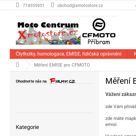
Přejít
774555951
obchod@xmotostore.cz
na
obsah
Čtyřkolky, homologace, EMISE, řidičská oprávnění
Domů
Měření EMISE pro CFMOTO
P
Měření 
o
s
Vážení zákazn
t
r
zde Vám přiná
a
n
zde máte mapku
Přeskočit
n
emisí.
Kategorie
kategorie
í