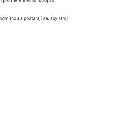
 pro měření emisí strojů s
odmítnou a postarají se, aby stroj