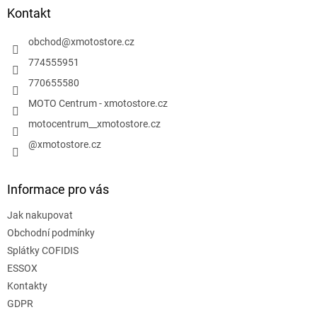
í
a
Kontakt
p
t
r
í
obchod
@
xmotostore.cz
v
k
774555951
y
770655580
v
ý
MOTO Centrum - xmotostore.cz
p
motocentrum__xmotostore.cz
i
s
@xmotostore.cz
u
Informace pro vás
Jak nakupovat
Obchodní podmínky
Splátky COFIDIS
ESSOX
Kontakty
GDPR