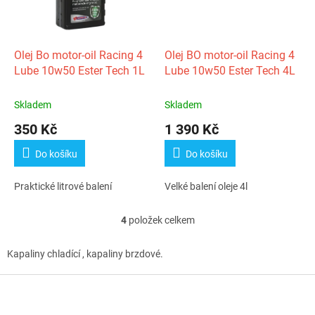
Olej Bo motor-oil Racing 4
Olej BO motor-oil Racing 4
Lube 10w50 Ester Tech 1L
Lube 10w50 Ester Tech 4L
Skladem
Skladem
350 Kč
1 390 Kč
Do košíku
Do košíku
Praktické litrové balení
Velké balení oleje 4l
4
položek celkem
O
v
l
Kapaliny chladící , kapaliny brzdové.
á
d
Z
a
á
c
p