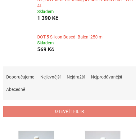
4L
Skladem
1 390 Kč
DOT 5 Silicon Based. Balení 250 ml
Skladem
569 Kč
Ř
a
Doporučujeme
Nejlevnější
Nejdražší
Nejprodávanější
z
e
Abecedně
n
í
p
OTEVŘÍT FILTR
r
o
V
d
ý
u