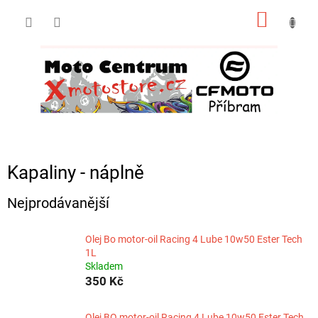
Přejít
NÁKUP
na
obsah
KOŠÍK
Kapaliny - náplně
Nejprodávanější
Olej Bo motor-oil Racing 4 Lube 10w50 Ester Tech
1L
Skladem
350 Kč
Olej BO motor-oil Racing 4 Lube 10w50 Ester Tech