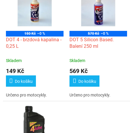
p
k
i
t
s
ů
p
r
o
150 Kč
–0 %
570 Kč
–0 %
d
DOT 4 - brzdová kapalina -
DOT 5 Silicon Based.
u
0,25 L
Balení 250 ml
k
t
Skladem
Skladem
ů
149 Kč
569 Kč
Do košíku
Do košíku
Určeno pro motocykly.
Určeno pro motocykly.