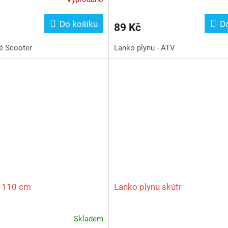
Do košíku
D
89 Kč
é Scooter
Lanko plynu - ATV
u 110 cm
Lanko plynu skútr
Skladem