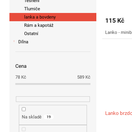
Těsnění
Tlumiče
lanka a bovdeny
115 Kč
Rám a kapotáž
Lanko - mini
Ostatní
Dílna
Cena
78
Kč
589
Kč
Lanko brzd
Na skladě
19