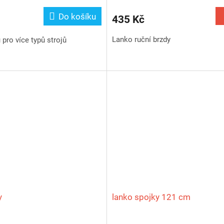
Do košíku
435 Kč
Lanko ruční brzdy
 pro více typů strojů
y
lanko spojky 121 cm