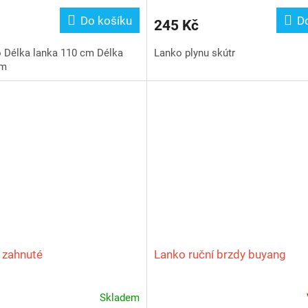
Do košíku
D
245 Kč
o Délka lanka 110 cm Délka
Lanko plynu skútr
cm
 zahnuté
Lanko ruční brzdy buyang
Skladem