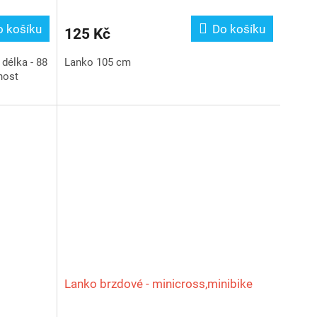
o košíku
Do košíku
125 Kč
délka - 88
Lanko 105 cm
nost
Lanko brzdové - minicross,minibike