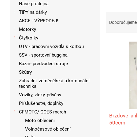
p
Naše prodejna
a
TIPY na dárky
Ř
n
AKCE - VÝPRODEJ!
a
e
Doporučujeme
z
l
Motorky
e
Čtyřkolky
V
n
UTV - pracovní vozidla s korbou
ý
í
p
SSV - sportovní buggina
p
i
r
Bazar- předváděcí stroje
s
o
Skútry
p
d
Zahradní, zemědělská a komunální
r
u
technika
o
k
Vozíky, vleky, přívěsy
d
t
Příslušenství, doplňky
u
ů
k
CFMOTO/ GOES merch
Brzdové lan
t
Moto oblečení
50ccm
ů
Volnočasové oblečení