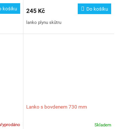
o košíku
Do košíku
245 Kč
lanko plynu skůtru
Lanko s bovdenem 730 mm
Vyprodáno
Skladem