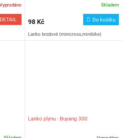
Vyprodáno
Skladem
DETAIL
Do košíku
98 Kč
Lanko brzdové (minicross,minibike)
Lanko plynu - Buyang 300
Skladem