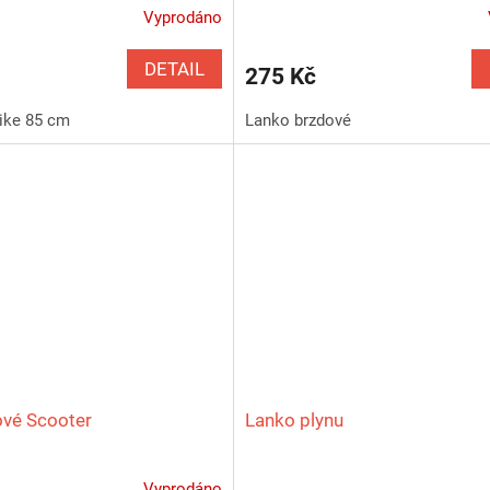
Vyprodáno
DETAIL
275 Kč
bike 85 cm
Lanko brzdové
ové Scooter
Lanko plynu
Vyprodáno