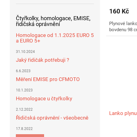
160 Kč
Čtyřkolky, homologace, EMISE,
Plynové lank
řidičská oprávnění
bovdenu 98 
Homologace od 1.1.2025 EURO 5
a EURO 5+
31.10.2024
Jaký řidičák potřebuji ?
6.6.2023
Měření EMISE pro CFMOTO
10.1.2023
Homologace u čtyřkolky
2.12.2022
Lanko plynu
Řidičská oprávnění - všeobecně
17.8.2022