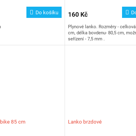
Do košíku
D
160 Kč
m
Plynové lanko. Rozměry - celková 
cm, délka bovdenu- 80,5 cm, mož
seřízení - 7,5 mm .
ibike 85 cm
Lanko brzdové