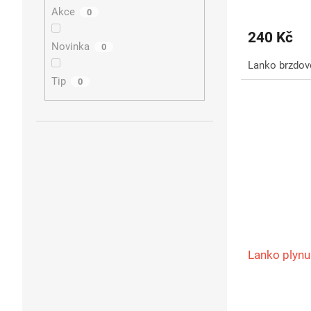
Akce
0
240 Kč
Novinka
0
Lanko brzdov
Tip
0
Lanko plyn