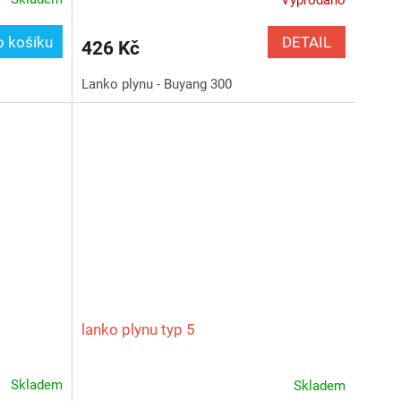
Vyprodáno
DETAIL
o košíku
426 Kč
Lanko plynu - Buyang 300
lanko plynu typ 5
Skladem
Skladem