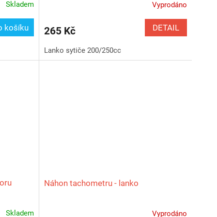
Skladem
Vyprodáno
DETAIL
o košíku
265 Kč
Lanko sytiče 200/250cc
oru
Náhon tachometru - lanko
Skladem
Vyprodáno