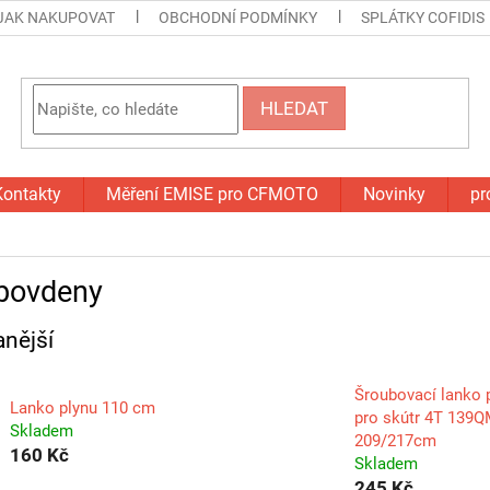
JAK NAKUPOVAT
OBCHODNÍ PODMÍNKY
SPLÁTKY COFIDIS
HLEDAT
Kontakty
Měření EMISE pro CFMOTO
Novinky
pr
 bovdeny
nější
Šroubovací lanko 
Lanko plynu 110 cm
pro skútr 4T 139
Skladem
209/217cm
160 Kč
Skladem
245 Kč