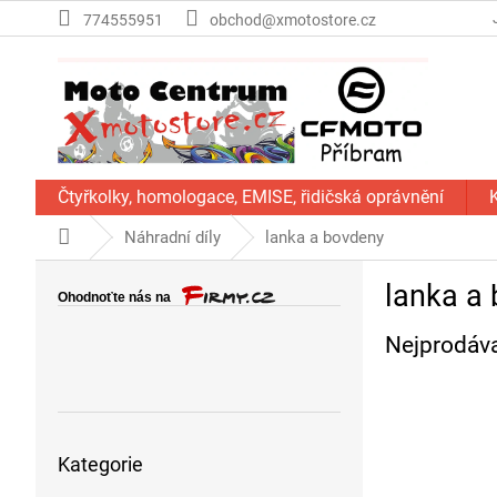
Přejít
774555951
obchod@xmotostore.cz
na
obsah
Čtyřkolky, homologace, EMISE, řidičská oprávnění
Domů
Náhradní díly
lanka a bovdeny
P
lanka a
o
s
Nejprodáva
t
r
a
n
Přeskočit
n
Kategorie
kategorie
í