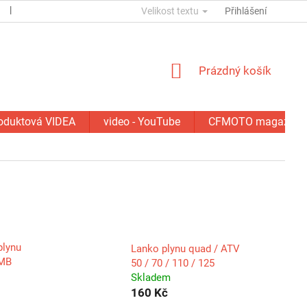
ESSOX
KONTAKTY
Velikost textu
GDPR
SERVIS - OPRAVY
Přihlášení
NÁKUPNÍ
Prázdný košík
KOŠÍK
oduktová VIDEA
video - YouTube
CFMOTO magazín
plynu
Lanko plynu quad / ATV
QMB
50 / 70 / 110 / 125
Skladem
160 Kč