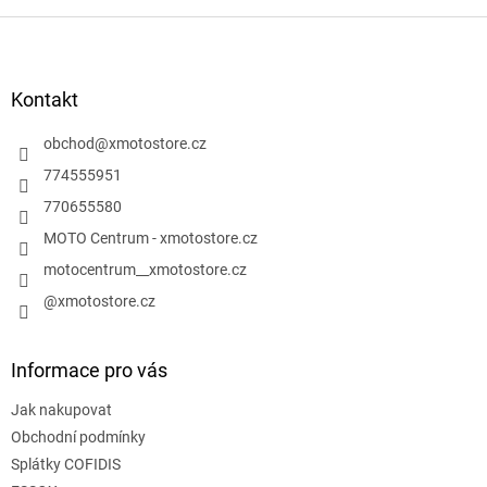
Z
á
p
a
Kontakt
t
í
obchod
@
xmotostore.cz
774555951
770655580
MOTO Centrum - xmotostore.cz
motocentrum__xmotostore.cz
@xmotostore.cz
Informace pro vás
Jak nakupovat
Obchodní podmínky
Splátky COFIDIS