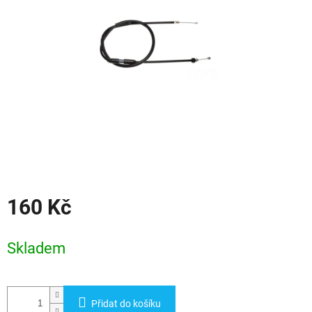
hvězdiček.
160 Kč
Měrná
cena:
Skladem
Přidat do košíku