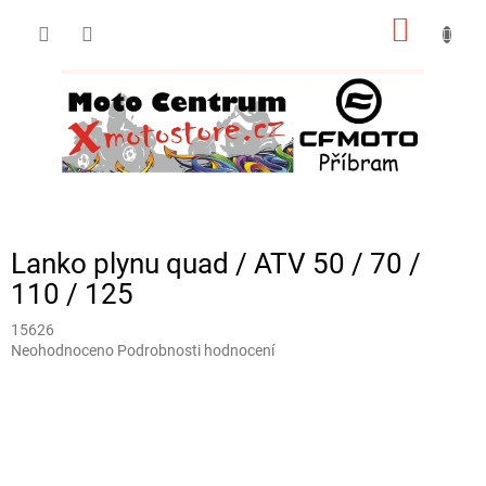
Přejít
NÁKUP
na
obsah
KOŠÍK
Lanko plynu quad / ATV 50 / 70 /
110 / 125
15626
Průměrné
Neohodnoceno
Podrobnosti hodnocení
hodnocení
produktu
je
0,0
z
5