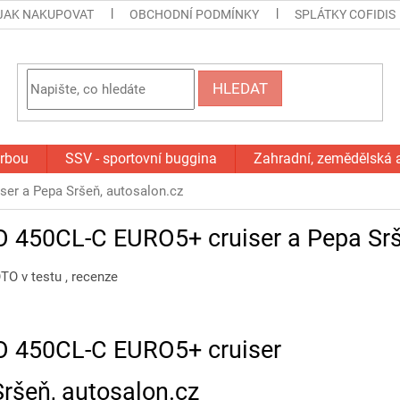
JAK NAKUPOVAT
OBCHODNÍ PODMÍNKY
SPLÁTKY COFIDIS
HLEDAT
orbou
SSV - sportovní buggina
Zahradní, zemědělská 
r a Pepa Sršeň, autosalon.cz
450CL-C EURO5+ cruiser a Pepa Srše
O v testu , recenze
450CL-C EURO5+ cruiser
ršeň, autosalon.cz