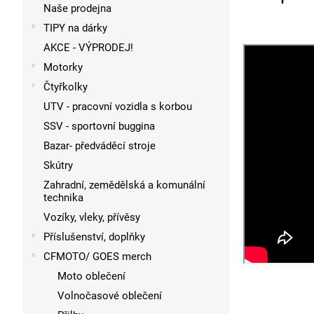
p
Naše prodejna
a
TIPY na dárky
n
AKCE - VÝPRODEJ!
e
l
Motorky
Čtyřkolky
UTV - pracovní vozidla s korbou
SSV - sportovní buggina
Bazar- předváděcí stroje
Skútry
Zahradní, zemědělská a komunální
technika
Vozíky, vleky, přívěsy
Příslušenství, doplňky
CFMOTO/ GOES merch
Moto oblečení
Volnočasové oblečení