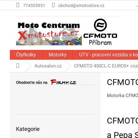
Přejít
774555951
obchod@xmotostore.cz
na
obsah
Čtyřkolky
Motorky
UTV - pracovní vozidla s k
Domů
Autosalon.cz
CFMOTO 450CL-C EURO5+ cruise
P
CFMOTO 
o
s
Motorka CFMOT
t
r
a
n
CFMOTO 
Přeskočit
n
Kategorie
kategorie
í
a Pepa S