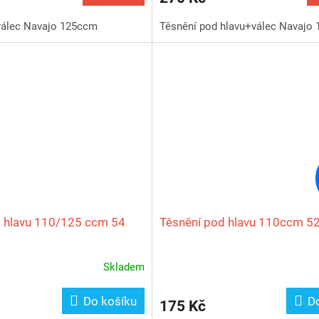
válec Navajo 125ccm
Těsnění pod hlavu+válec Navajo
d hlavu 110/125 ccm 54
Těsnění pod hlavu 110ccm 5
Skladem
Do košíku
D
175 Kč