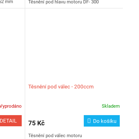
 52 mm
Těsnění pod hlavu motoru DF- 300
Těsnění pod válec - 200ccm
Vyprodáno
Skladem
DETAIL
Do košíku
75 Kč
Těsnění pod válec motoru