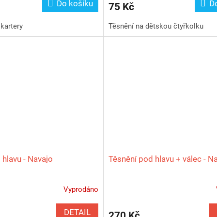
Do košíku
D
75 Kč
kartery
Těsnění na dětskou čtyřkolku
 hlavu - Navajo
Těsnění pod hlavu + válec - N
Vyprodáno
DETAIL
270 Kč