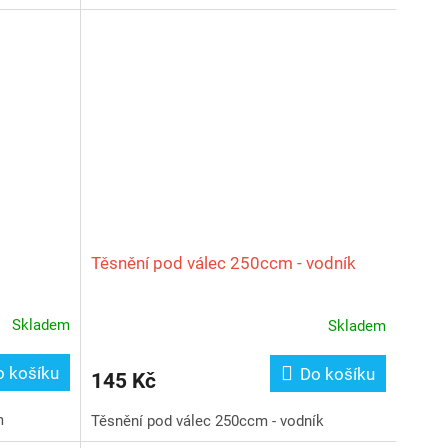
Těsnění pod válec 250ccm - vodník
Skladem
Skladem
o košíku
Do košíku
145 Kč
m
Těsnění pod válec 250ccm - vodník