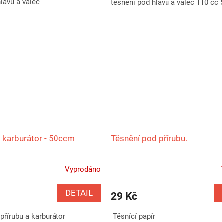
lavu a válec
těsnění pod hlavu a válec 110 cc
 karburátor - 50ccm
Těsnění pod přírubu.
Vyprodáno
DETAIL
29 Kč
přírubu a karburátor
Těsnící papír