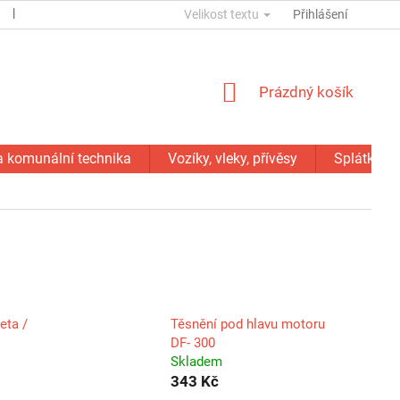
ESSOX
KONTAKTY
Velikost textu
GDPR
SERVIS - OPRAVY
Přihlášení
NÁKUPNÍ
Prázdný košík
KOŠÍK
a komunální technika
Vozíky, vleky, přívěsy
Splátky C
eta /
Těsnění pod hlavu motoru
DF- 300
Skladem
343 Kč