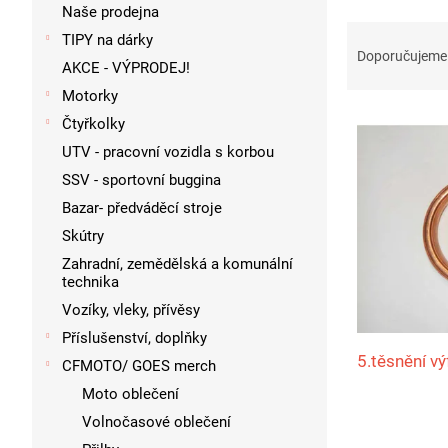
p
Naše prodejna
a
Ř
TIPY na dárky
n
a
Doporučujeme
AKCE - VÝPRODEJ!
e
z
l
Motorky
e
V
n
Čtyřkolky
ý
í
UTV - pracovní vozidla s korbou
p
p
SSV - sportovní buggina
i
r
s
Bazar- předváděcí stroje
o
p
d
Skútry
r
u
Zahradní, zemědělská a komunální
o
k
technika
d
t
Vozíky, vleky, přívěsy
u
ů
Příslušenství, doplňky
k
5.těsnění v
CFMOTO/ GOES merch
t
ů
Moto oblečení
Volnočasové oblečení
Průměrné
hodnocení