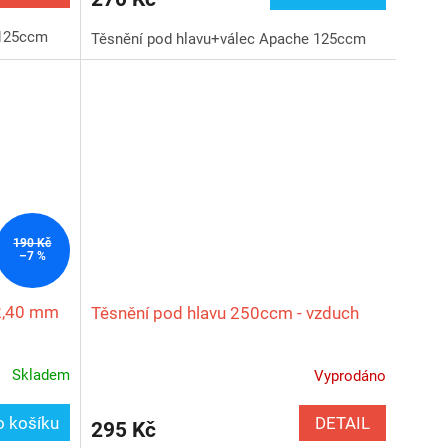
 125ccm
Těsnění pod hlavu+válec Apache 125ccm
190 Kč
–7 %
2,40 mm
Těsnění pod hlavu 250ccm - vzduch
Skladem
Vyprodáno
DETAIL
o košíku
295 Kč