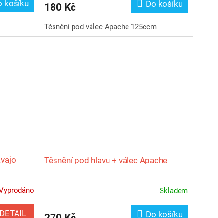
o košíku
Do košíku
180 Kč
Těsnění pod válec Apache 125ccm
avajo
Těsnění pod hlavu + válec Apache
Vyprodáno
Skladem
DETAIL
Do košíku
270 Kč