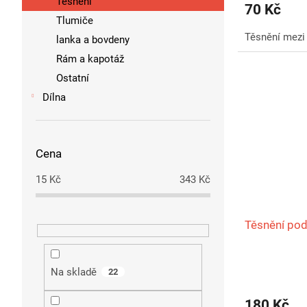
Těsnění
70 Kč
Tlumiče
Těsnění mezi 
lanka a bovdeny
Rám a kapotáž
Ostatní
Dílna
Cena
15
Kč
343
Kč
Těsnění pod
Na skladě
22
180 Kč