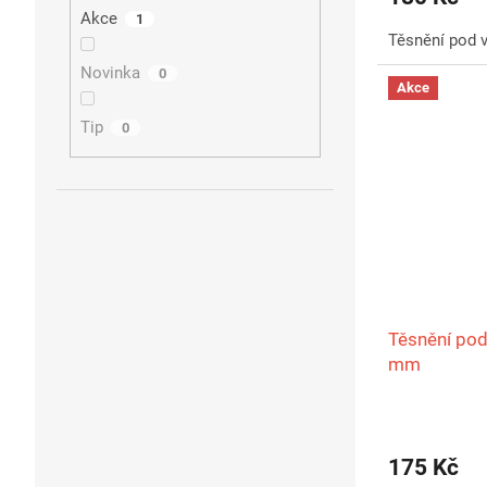
Akce
1
Těsnění pod 
Novinka
0
Akce
Tip
0
Těsnění po
mm
175 Kč