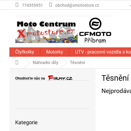
Přejít
774555951
obchod@xmotostore.cz
na
obsah
Čtyřkolky
Motorky
UTV - pracovní vozidla s k
Domů
Náhradní díly
Těsnění
P
Těsnění
o
s
Nejprodáva
t
r
a
n
Přeskočit
n
Kategorie
kategorie
í