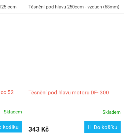
Těsnění pod hlavu 250ccm - vzduch (68mm)
 125 ccm
 cc 52
Těsnění pod hlavu motoru DF- 300
Skladem
Skladem
o košíku
Do košíku
343 Kč