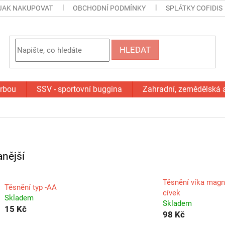
JAK NAKUPOVAT
OBCHODNÍ PODMÍNKY
SPLÁTKY COFIDIS
HLEDAT
orbou
SSV - sportovní buggina
Zahradní, zemědělská 
nější
Těsnění víka magn
Těsnění typ -AA
cívek
Skladem
Skladem
15 Kč
98 Kč