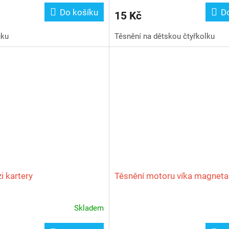
Do košíku
D
15 Kč
uku
Těsnění na dětskou čtyřkolku
i kartery
Těsnění motoru víka magneta
Skladem