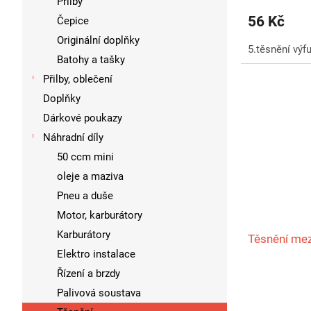
Přilby
produktu
56 Kč
Čepice
je
Originální doplňky
5,0
5.těsnění výf
z
Batohy a tašky
5
Přilby, oblečení
hvězdiček.
Doplňky
Dárkové poukazy
Náhradní díly
50 ccm mini
oleje a maziva
Pneu a duše
Motor, karburátory
Karburátory
Těsnění mez
Elektro instalace
Řízení a brzdy
Palivová soustava