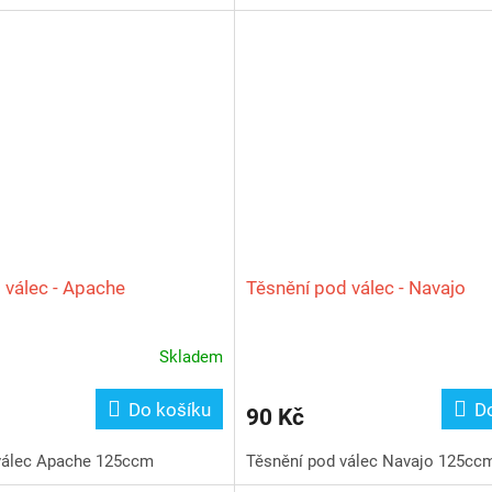
 válec - Apache
Těsnění pod válec - Navajo
Skladem
Do košíku
D
90 Kč
válec Apache 125ccm
Těsnění pod válec Navajo 125cc