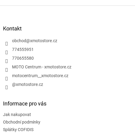
Z
á
p
a
Kontakt
t
í
obchod
@
xmotostore.cz
774555951
770655580
MOTO Centrum - xmotostore.cz
motocentrum__xmotostore.cz
@xmotostore.cz
Informace pro vás
Jak nakupovat
Obchodní podmínky
Splátky COFIDIS