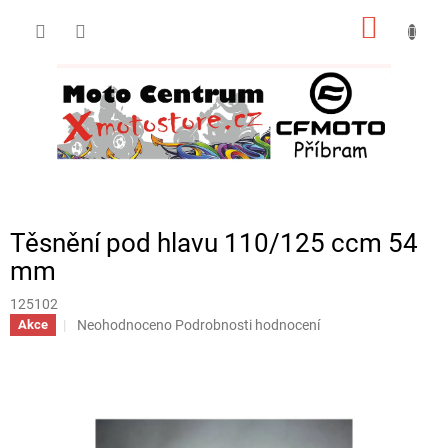
Přejít
NÁKUP
na
obsah
KOŠÍK
Těsnění pod hlavu 110/125 ccm 54
mm
125102
Průměrné
Neohodnoceno
Podrobnosti hodnocení
Akce
hodnocení
produktu
je
0,0
z
5