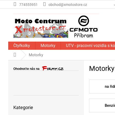
Přejít
774555951
obchod@xmotostore.cz
na
obsah
Čtyřkolky
Motorky
UTV - pracovní vozidla s k
Domů
Motorky
P
Motorky
o
s
t
r
na ři
a
n
Přeskočit
n
Benzí
Kategorie
kategorie
í