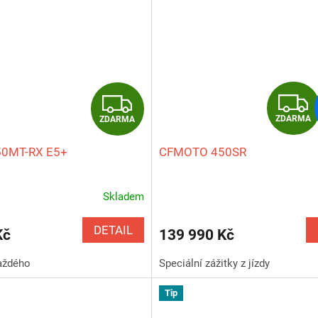
Z
ZDARMA
ZDARMA
D
0MT-RX E5+
CFMOTO 450SR
A
R
Skladem
Průměrné
hodnocení
M
produktu
DETAIL
Kč
139 990 Kč
je
A
5,0
aždého
Speciální zážitky z jízdy
z
5
Tip
hvězdiček.