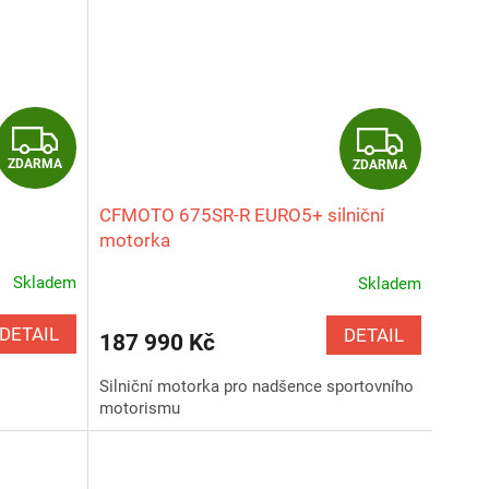
Z
Z
ZDARMA
ZDARMA
D
D
CFMOTO 675SR-R EURO5+ silniční
A
A
motorka
R
R
Skladem
Skladem
Průměrné
hodnocení
M
M
produktu
DETAIL
DETAIL
187 990 Kč
je
A
A
5,0
Silniční motorka pro nadšence sportovního
z
motorismu
5
hvězdiček.