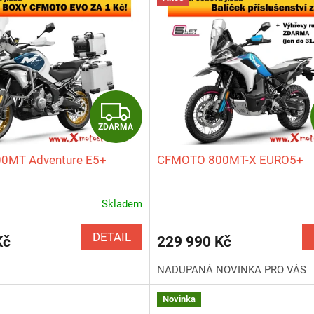
Z
ZDARMA
D
0MT Adventure E5+
CFMOTO 800MT-X EURO5+
A
R
Skladem
Průměrné
hodnocení
M
produktu
DETAIL
Kč
229 990 Kč
je
A
5,0
NADUPANÁ NOVINKA PRO VÁS
z
5
Novinka
hvězdiček.