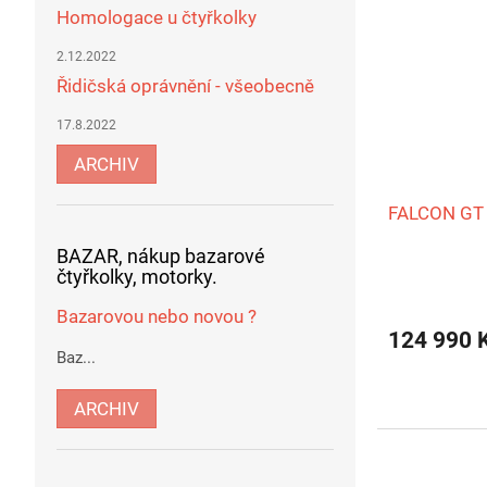
Homologace u čtyřkolky
2.12.2022
Řidičská oprávnění - všeobecně
17.8.2022
ARCHIV
FALCON GT
BAZAR, nákup bazarové
čtyřkolky, motorky.
Bazarovou nebo novou ?
124 990 
Baz...
ARCHIV