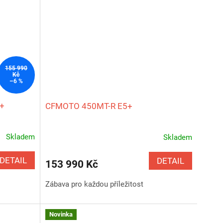
Z
155 990
Kč
–6 %
D
+
CFMOTO 450MT-R E5+
A
R
Skladem
Skladem
Průměrné
hodnocení
M
produktu
DETAIL
DETAIL
153 990 Kč
je
A
5,0
Zábava pro každou příležitost
z
5
hvězdiček.
Novinka