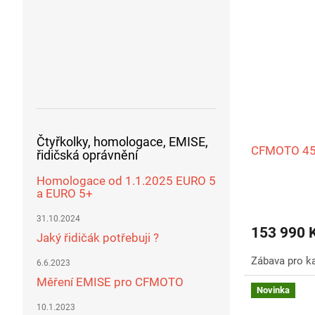
Čtyřkolky, homologace, EMISE,
CFMOTO 45
řidičská oprávnění
Homologace od 1.1.2025 EURO 5
a EURO 5+
Průměrné
hodnocení
31.10.2024
produktu
153 990 
Jaký řidičák potřebuji ?
je
5,0
Zábava pro k
6.6.2023
z
5
Měření EMISE pro CFMOTO
Novinka
hvězdiček.
10.1.2023