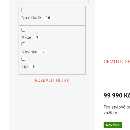
Na skladě
16
Akce
7
Novinka
8
CFMOTO 25
Tip
3
ROZBALIT FILTR
Průměrné
hodnocení
produktu
99 990 K
je
5,0
Pro stylové p
z
zážitky
5
hvězdiček.
Novinka