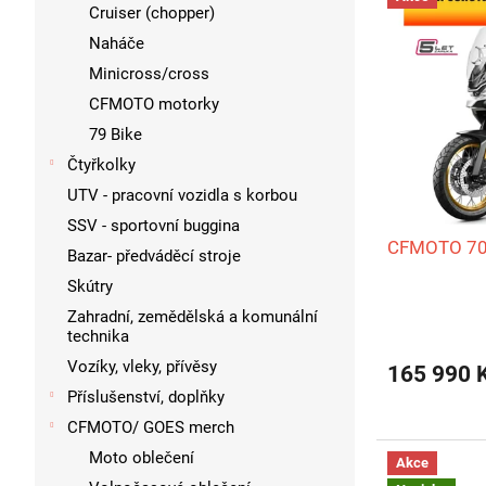
ý
í
Cruiser (chopper)
p
p
Naháče
i
r
Minicross/cross
s
o
CFMOTO motorky
p
d
r
79 Bike
u
o
k
Čtyřkolky
d
t
UTV - pracovní vozidla s korbou
u
ů
SSV - sportovní buggina
k
CFMOTO 70
t
Bazar- předváděcí stroje
ů
Skútry
Zahradní, zemědělská a komunální
technika
Vozíky, vleky, přívěsy
165 990 
Příslušenství, doplňky
CFMOTO/ GOES merch
Moto oblečení
Akce