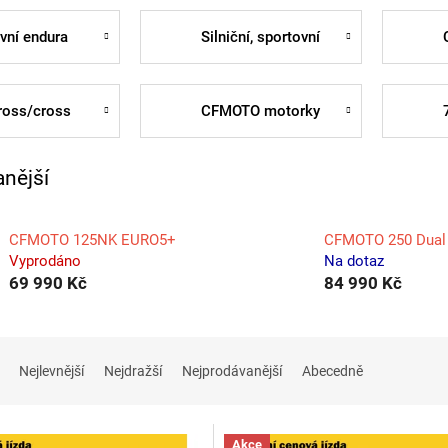
vní endura
Silniční, sportovní
ross/cross
CFMOTO motorky
nější
CFMOTO 125NK EURO5+
CFMOTO 250 Dual
Vyprodáno
Na dotaz
69 990 Kč
84 990 Kč
Nejlevnější
Nejdražší
Nejprodávanější
Abecedně
Akce