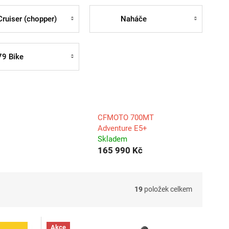
Cruiser (chopper)
Naháče
79 Bike
CFMOTO 700MT
Adventure E5+
Skladem
165 990 Kč
19
položek celkem
Akce