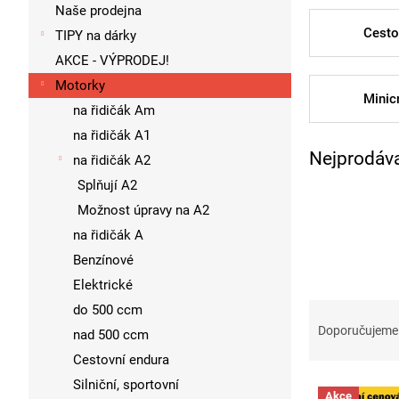
p
Naše prodejna
a
Cesto
TIPY na dárky
n
AKCE - VÝPRODEJ!
e
l
Motorky
Minic
na řidičák Am
na řidičák A1
Nejprodáva
na řidičák A2
Splňují A2
Možnost úpravy na A2
na řidičák A
Benzínové
Elektrické
Ř
do 500 ccm
a
Doporučujeme
nad 500 ccm
z
Cestovní endura
e
V
Silniční, sportovní
n
Akce