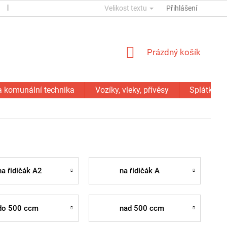
ESSOX
KONTAKTY
Velikost textu
GDPR
SERVIS - OPRAVY
Přihlášení
NÁKUPNÍ
Prázdný košík
KOŠÍK
a komunální technika
Vozíky, vleky, přívěsy
Splátky C
na řidičák A2
na řidičák A
do 500 ccm
nad 500 ccm