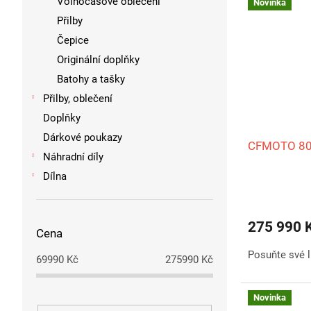
Volnočasové oblečení
Novinka
Přilby
Čepice
Originální doplňky
Batohy a tašky
Přilby, oblečení
Doplňky
Dárkové poukazy
CFMOTO 80
Náhradní díly
Dílna
275 990 
Cena
Posuňte své l
69990
Kč
275990
Kč
Novinka