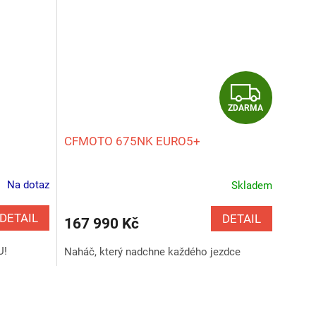
Z
ZDARMA
D
CFMOTO 675NK EURO5+
A
R
Na dotaz
Skladem
M
DETAIL
DETAIL
167 990 Kč
A
U!
Naháč, který nadchne každého jezdce