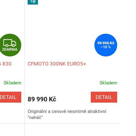
Tip
Z
99 990 Kč
–10 %
ZDARMA
D
 830
CFMOTO 300NK EURO5+
A
R
Skladem
Skladem
Průměrné
hodnocení
M
produktu
DETAIL
DETAIL
89 990 Kč
je
A
5,0
Originální a cenově nesmírně atraktivní
z
"naháč"
5
hvězdiček.