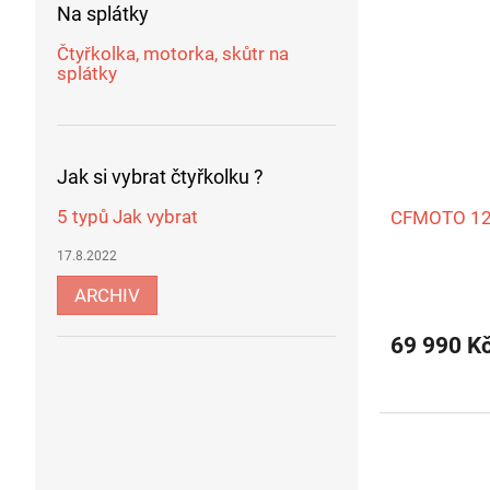
Na splátky
Čtyřkolka, motorka, skůtr na
splátky
Jak si vybrat čtyřkolku ?
5 typů Jak vybrat
CFMOTO 1
17.8.2022
Průměrné
ARCHIV
hodnocení
produktu
69 990 K
je
5,0
z
5
hvězdiček.