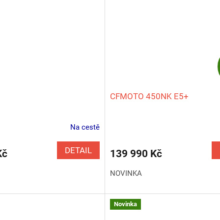
CFMOTO 450NK E5+
Na cestě
Průměrné
hodnocení
produktu
DETAIL
Kč
139 990 Kč
je
5,0
NOVINKA
z
5
hvězdiček.
Novinka