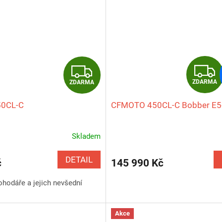
Z
ZDARMA
ZDARMA
D
0CL-C
CFMOTO 450CL-C Bobber E5
A
R
Skladem
Průměrné
hodnocení
M
produktu
DETAIL
č
145 990 Kč
je
A
5,0
ohodáře a jejich nevšední
z
5
hvězdiček.
Akce