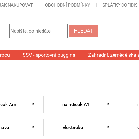
JAK NAKUPOVAT
OBCHODNÍ PODMÍNKY
SPLÁTKY COFIDIS
HLEDAT
orbou
SSV - sportovní buggina
Zahradní, zemědělská 
dičák Am
na řidičák A1
nové
Elektrické