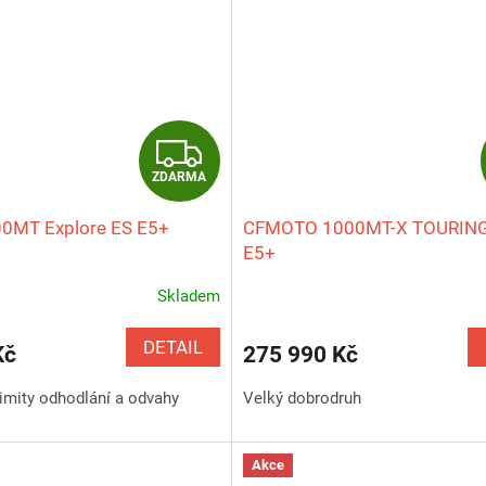
Z
ZDARMA
D
0MT Explore ES E5+
CFMOTO 1000MT-X TOURING
A
E5+
R
Skladem
M
DETAIL
Kč
275 990 Kč
A
imity odhodlání a odvahy
Velký dobrodruh
Akce