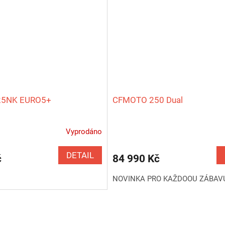
25NK EURO5+
CFMOTO 250 Dual
Vyprodáno
Průměrné
hodnocení
produktu
DETAIL
č
84 990 Kč
je
5,0
NOVINKA PRO KAŽDOOU ZÁBAV
z
5
hvězdiček.