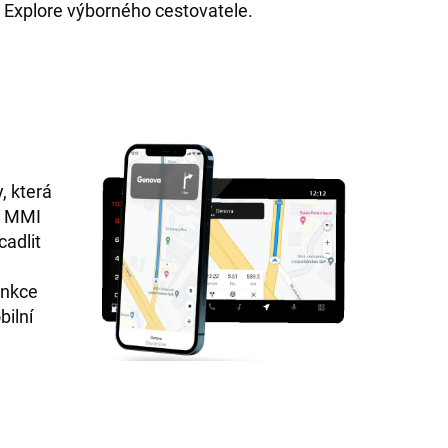
 Explore výborného cestovatele.
, která
e. MMI
cadlit
unkce
bilní