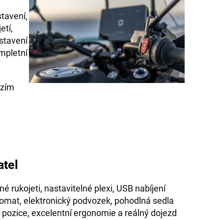
u
tavení,
etí,
stavení
mpletní
ozím
atel
é rukojeti, nastavitelné plexi, USB nabíjení
pomat, elektronický podvozek, pohodlná sedla
 pozice, excelentní ergonomie a reálný dojezd