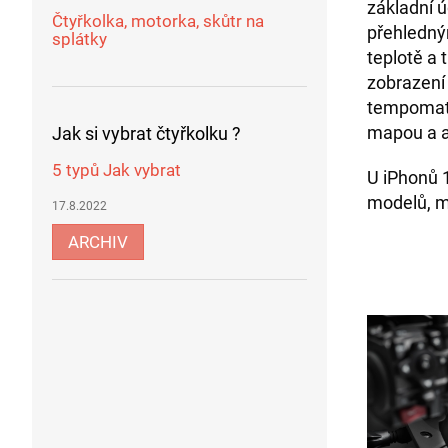
základní ú
Čtyřkolka, motorka, skůtr na
přehledný
splátky
teplotě a 
zobrazení
tempomatu
mapou a a
Jak si vybrat čtyřkolku ?
5 typů Jak vybrat
U iPhonů 1
modelů, m
17.8.2022
ARCHIV