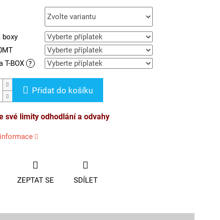
a boxy
00MT
a T-BOX
?
Přidat do košíku
 své limity odhodlání a odvahy
 informace
ZEPTAT SE
SDÍLET