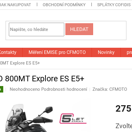
JAK NAKUPOVAT
OBCHODNÍ PODMÍNKY
SPLÁTKY COFIDIS
HLEDAT
Kontakty
Měření EMISE pro CFMOTO
Novinky
pr
MT Explore ES E5+
800MT Explore ES E5+
Průměrné
Neohodnoceno
Podrobnosti hodnocení
Značka:
CFMOTO
a
hodnocení
produktu
275
je
0,0
z
Měrná
5
cena:
Zvolt
hvězdiček.