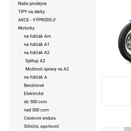
p
Naše prodejna
a
TIPY na dárky
n
AKCE - VÝPRODEJ!
e
l
Motorky
na řidičák Am
na řidičák A1
na řidičák A2
Splňují A2
Možnost úpravy na A2
na řidičák A
Benzínové
Elektrické
do 500 ccm
nad 500 ccm
Cestovní endura
Silniční, sportovní