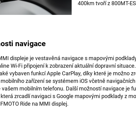
400km tvoří z 800MT-ES
osti navigace
MMI displeje je vestavěná navigace s mapovými podklady
line Wi-Fi připojení k zobrazení aktuální dopravní situac
 také vybaven funkcí Apple CarPlay, díky které je možno zr
z mobilního zařízení se systémem iOS včetně navigačních
e vašem mobilním telefonu. Další možností navigace je f
 která zrcadlí navigaci s Google mapovými podklady z mo
CFMOTO Ride na MMI displej.