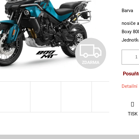
Barva
nosiče 
Boxy 8
Jednotk
Z
ZDARMA
D
Posuňte
A
Detailní
R
TISK
M