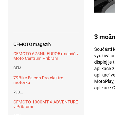
3 možn
CFMOTO magazín
Součástí 
CFMOTO 675NK EURO5+ naháč v
využívá on
Moto Centrum Příbram
displej je
CFM...
aplikace 
aplikací v
79Bike Falcon Pro elektro
MotoPlay,
motorka
aplikace 
79B...
CFMOTO 1000MT-X ADVENTURE
v Příbrami