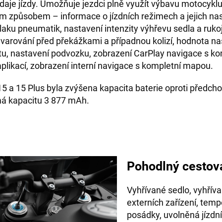
daje jízdy. Umožňuje jezdci plně využít výbavu motocykl
m způsobem – informace o jízdních režimech a jejich nas
tlaku pneumatik, nastavení intenzity výhřevu sedla a rukoj
 varování před překážkami a případnou kolizí, hodnota na
, nastavení podvozku, zobrazení CarPlay navigace s ko
plikací, zobrazení interní navigace s kompletní mapou.
5 a 15 Plus byla zvýšena kapacita baterie oproti předch
á kapacitu 3 877 mAh.
Pohodlný cestov
Vyhřívané sedlo, vyhřívan
externích zařízení, tem
posádky, uvolněná jízdní