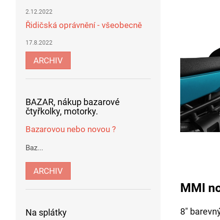
2.12.2022
Řidičská oprávnění - všeobecně
17.8.2022
ARCHIV
BAZAR, nákup bazarové
čtyřkolky, motorky.
Bazarovou nebo novou ?
Baz...
ARCHIV
MMI no
8″ barevn
Na splátky