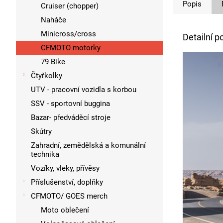
Popis
Cruiser (chopper)
Naháče
Minicross/cross
Detailní p
CFMOTO motorky
79 Bike
Čtyřkolky
UTV - pracovní vozidla s korbou
SSV - sportovní buggina
Bazar- předváděcí stroje
Skútry
Zahradní, zemědělská a komunální
technika
Vozíky, vleky, přívěsy
Příslušenství, doplňky
CFMOTO/ GOES merch
Moto oblečení