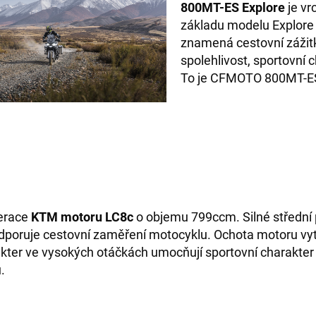
800MT-ES Explore
je vr
základu modelu Explore 
znamená cestovní zážit
spolehlivost, sportovní 
To je CFMOTO 800MT-ES
erace
KTM motoru LC8c
o objemu 799ccm. Silné středn
dporuje cestovní zaměření motocyklu. Ochota motoru vy
akter ve vysokých otáčkách umocňují sportovní charakter
.