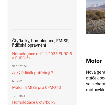
Čtyřkolky, homologace, EMISE,
řidičská oprávnění
Homologace od 1.1.2025 EURO 5
a EURO 5+
Motor
31.10.2024
Nová gen
Jaký řidičák potřebuji ?
otáček po
6.6.2023
se a char
Měření EMISE pro CFMOTO
motocyklu
10.1.2023
Homologace u čtyřkolky