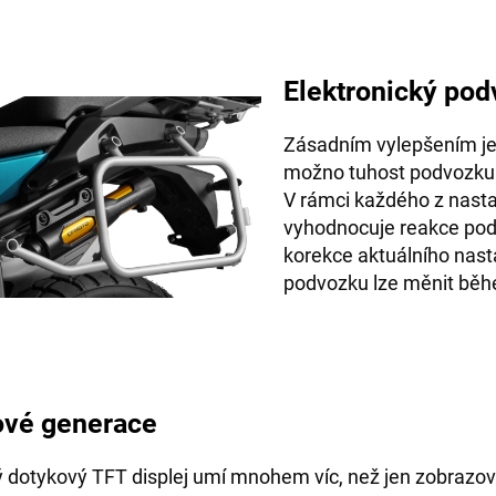
Elektronický po
Zásadním vylepšením je 
možno tuhost podvozku v
V rámci každého z nasta
vyhodnocuje reakce podv
korekce aktuálního nas
podvozku lze měnit běhe
vé generace
ý dotykový TFT displej umí mnohem víc, než jen zobrazov