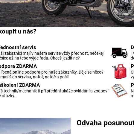
 koupit u nás?
řednostní servis
D
ši zákazníci mají v našem servise vždy přednost, nečekej
T
síce až na tebe vyjde řada. Chceš jezdit ne?
d
odpora ZDARMA
P
líbená online podpora pro naše zákazníky. Děje se něco?
O
musíš do servisu, nafoť, natoč a pošli.
v
aškolení ZDARMA
P
š technik/mechanik ti při předání ukáže ovládání a zodpoví
N
é otázky.
m
Odvaha posunout