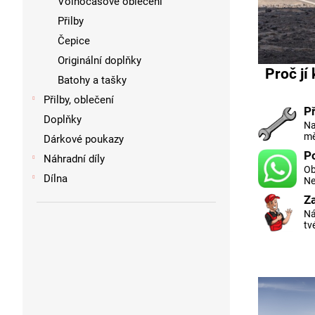
Volnočasové oblečení
Přilby
Čepice
Originální doplňky
Proč jí
Batohy a tašky
Přilby, oblečení
P
Doplňky
Na
mě
Dárkové poukazy
P
Náhradní díly
Ob
Dílna
Ne
Z
Ná
tv