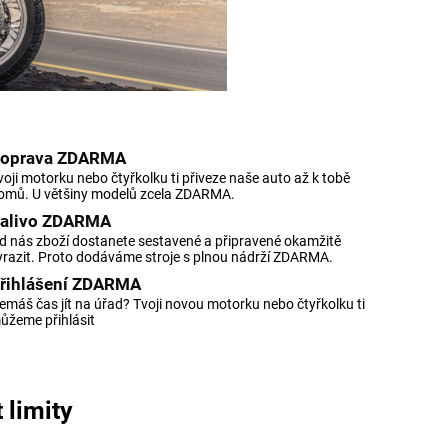
oprava ZDARMA
voji motorku nebo čtyřkolku ti přiveze naše auto až k tobě
omů. U většiny modelů zcela ZDARMA.
alivo ZDARMA
d nás zboží dostanete sestavené a připravené okamžitě
yrazit. Proto dodáváme stroje s plnou nádrží ZDARMA.
řihlášení ZDARMA
emáš čas jít na úřad? Tvoji novou motorku nebo čtyřkolku ti
ůžeme přihlásit
 limity