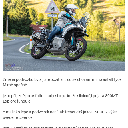
Změna podvozku byla jistě pozitivní, co se chování mimo asfalt týče.
Mírně opačně
je to při jízdě po asfaltu - tady si myslím že silničněji pojatá 800MT
Explore funguje
o malinko lépe a podvozek není tak frenetický jako u MT-X. Z výše
uvedené čtveřice