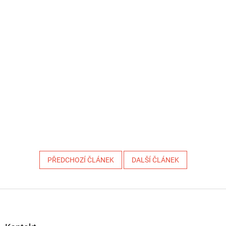
PŘEDCHOZÍ ČLÁNEK
DALŠÍ ČLÁNEK
Z
á
p