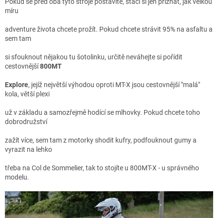
Pokud se před oba tyto stroje postavíte, stačí si jen přiznat, jak velkou
míru
adventure života chcete prožít. Pokud chcete strávit 95% na asfaltu a
sem tam
si sfouknout nějakou tu šotolinku, určitě neváhejte si pořídit
cestovnější
800MT
Explore
, jejíž největší výhodou oproti MT-X jsou cestovnější "malá"
kola, větší plexi
už v základu a samozřejmě hodící se mlhovky. Pokud chcete toho
dobrodružství
zažít více, sem tam z motorky shodit kufry, podfouknout gumy a
vyrazit na lehko
třeba na Col de Sommelier, tak to stojíte u 800MT-X - u správného
modelu.