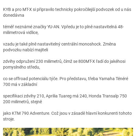
KYB a pro MT-X si připravilo technicky pokročilejší podvozek od u nás
donedávna
téměř neznámé značky YU-AN. Vpředu je to plně nastavitelná 48-
milimetrová vidlice,
vzadu je také plně nastavitelný centrální monoshock. Změna
podvozku nabízí majiteli
zdvihy odpružení 230 milimetrů, čímž se 800MT-X řadí do jakéhosi
pomyslného středu,
co se offroad potenciálu týče. Pro představu, třeba Yamaha Ténéré
700 má v základní
specifikaci zdvihy 210, Aprilia Tuareg má 240, Honda Transalp 750
200 milimetrů, stejně
jako KTM 790 Adventure. Což jsou v zásadě hlavní konkurenti tohoto
stroje.