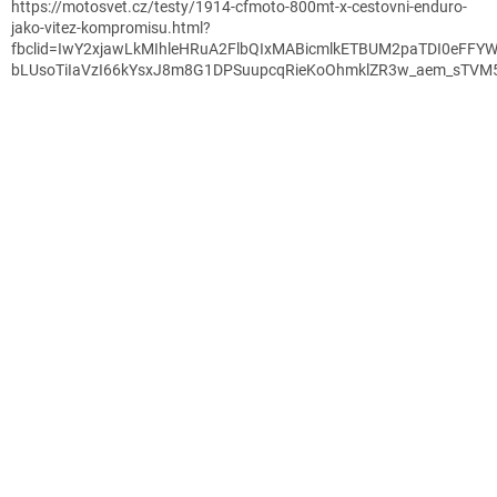
https://motosvet.cz/testy/1914-cfmoto-800mt-x-cestovni-enduro-
jako-vitez-kompromisu.html?
fbclid=IwY2xjawLkMIhleHRuA2FlbQIxMABicmlkETBUM2paTDI0eFFY
bLUsoTiIaVzI66kYsxJ8m8G1DPSuupcqRieKoOhmklZR3w_aem_sTV