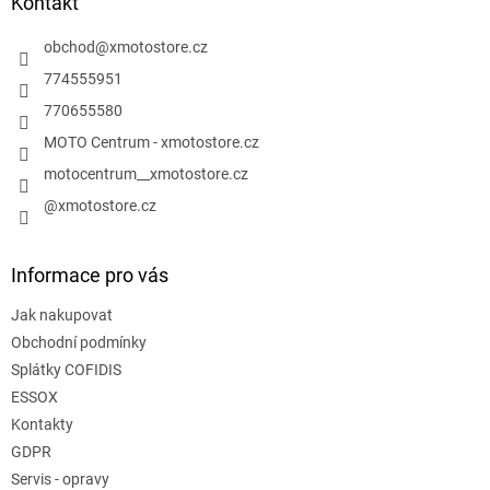
a
Kontakt
t
í
obchod
@
xmotostore.cz
774555951
770655580
MOTO Centrum - xmotostore.cz
motocentrum__xmotostore.cz
@xmotostore.cz
Informace pro vás
Jak nakupovat
Obchodní podmínky
Splátky COFIDIS
ESSOX
Kontakty
GDPR
Servis - opravy