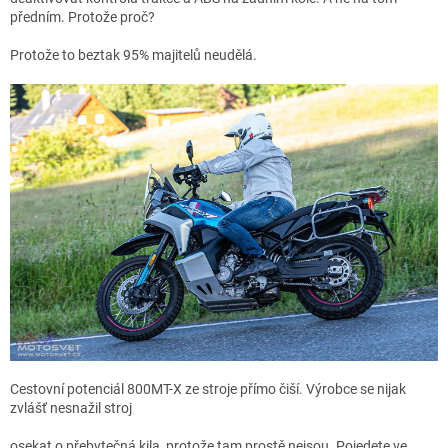
předním. Protože proč?
Protože to beztak 95% majitelů neudělá.
Cestovní potenciál 800MT-X ze stroje přímo čiší. Výrobce se nijak
zvlášť nesnažil stroj
osekat o přebytečná kila, protože tam prostě nejsou. Pojedete ve