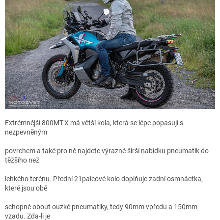
Extrémnější 800MT-X má větší kola, která se lépe popasují s
nezpevněným
povrchem a také pro ně najdete výrazně širší nabídku pneumatik do
těžšího než
lehkého terénu. Přední 21palcové kolo doplňuje zadní osmnáctka,
které jsou obě
schopné obout ouzké pneumatiky, tedy 90mm vpředu a 150mm
vzadu. Zda-li je