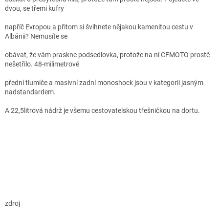
dvou, se třemi kufry
napříč Evropou a přitom si švihnete nějakou kamenitou cestu v
Albánii? Nemusíte se
obávat, že vám praskne podsedlovka, protože na ní CFMOTO prostě
nešetřilo. 48-milimetrové
přední tlumiče a masivní zadní monoshock jsou v kategorii jasným
nadstandardem.
A 22,5litrová nádrž je všemu cestovatelskou třešničkou na dortu.
zdroj