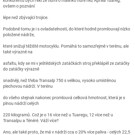
konkurentů bych řekl že tlumí o malinko hůře než Aprilia Tuareg,
ovšem o poznání
lépe než zbývající trojice.
Podobně tomu je i s ovladatelností, do které hodně promlouvají nízko
položené nádrže,
které snižují těžiště motocyklu. Pomáhá to samozřejmě v terénu, ale
také výrazně na
asfaltu, kdy se mi v ještědských zatáčkách stroj překlápěl ze zatáčky
do zatáčky výrazně
snadněji, než třeba Transalp 750 s velikou, vysoko umístěnou
plechovou nádrží. V terénu
do všeho stejnak nakonec promlouvá celková hmotnost, která je s
plnou nádrží celých
220 kilogramů. Což je o 16 více než u Tuaregu, 12 více než u
Transalpu a Ténéré. Váží více?
Ano, ale také proto, že má v nádrži cca o 20% více paliva - celých 22,5