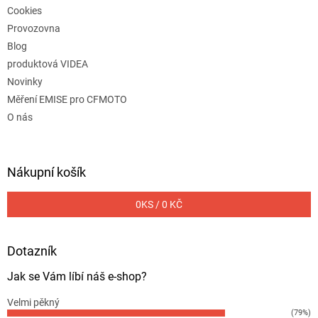
Cookies
Provozovna
Blog
produktová VIDEA
Novinky
Měření EMISE pro CFMOTO
O nás
Nákupní košík
0
KS /
0 KČ
Dotazník
Jak se Vám líbí náš e-shop?
Velmi pěkný
(79%)