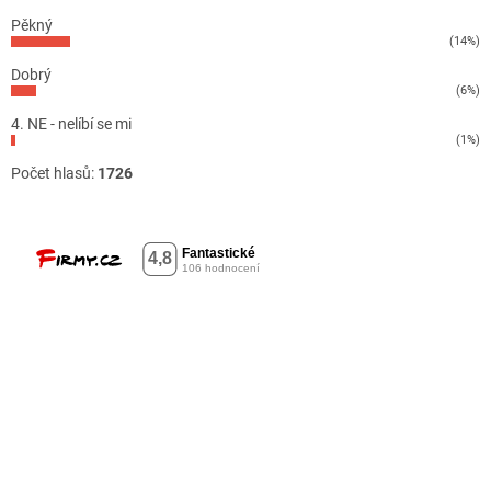
Pěkný
(14%)
Dobrý
(6%)
4. NE - nelíbí se mi
(1%)
Počet hlasů:
1726