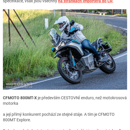
specifikace, však jsou všechny
na stránkách importéra do ČR
.
CFMOTO 800MT-X
je především CESTOVNÍ enduro, než motokrosová
motorka
a její přímý konkurent pochází ze stejné stáje. A tím je CFMOTO
800MT Explore.