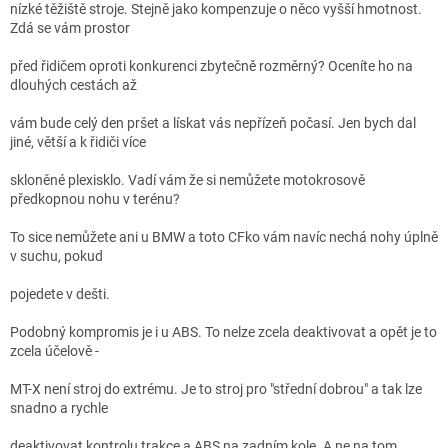
nízké těžiště stroje. Stejně jako kompenzuje o něco vyšší hmotnost.
Zdá se vám prostor
před řidičem oproti konkurenci zbytečně rozměrný? Oceníte ho na
dlouhých cestách až
vám bude celý den pršet a lískat vás nepřízeň počasí. Jen bych dal
jiné, větší a k řidiči více
skloněné plexisklo. Vadí vám že si nemůžete motokrosově
předkopnou nohu v terénu?
To sice nemůžete ani u BMW a toto CFko vám navíc nechá nohy úplně
v suchu, pokud
pojedete v dešti.
Podobný kompromis je i u ABS. To nelze zcela deaktivovat a opět je to
zcela účelově -
MT-X není stroj do extrému. Je to stroj pro "střední dobrou" a tak lze
snadno a rychle
deaktivovat kontrolu trakce a ABS na zadním kole. A ne na tom