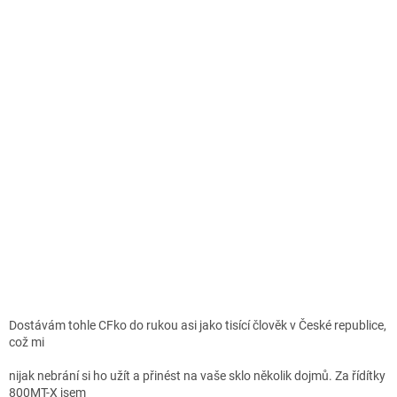
Dostávám tohle CFko do rukou asi jako tisící člověk v České republice,
což mi
nijak nebrání si ho užít a přinést na vaše sklo několik dojmů. Za řídítky
800MT-X jsem