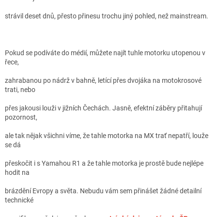
strávil deset dnů, přesto přinesu trochu jiný pohled, než mainstream.
Pokud se podíváte do médií, můžete najít tuhle motorku utopenou v
řece,
zahrabanou po nádrž v bahně, letící přes dvojáka na motokrosové
trati, nebo
přes jakousi louži v jižních Čechách. Jasně, efektní záběry přitahují
pozornost,
ale tak nějak všichni víme, že tahle motorka na MX trať nepatří, louže
se dá
přeskočit i s Yamahou R1 a že tahle motorka je prostě bude nejlépe
hodit na
brázdění Evropy a světa. Nebudu vám sem přinášet žádné detailní
technické