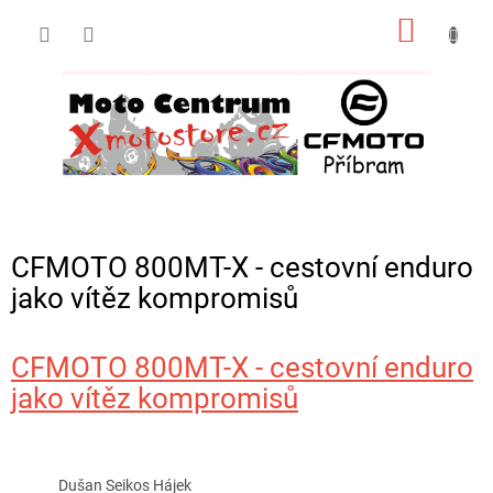
Přejít
NÁKUP
na
obsah
KOŠÍK
CFMOTO 800MT-X - cestovní enduro
jako vítěz kompromisů
CFMOTO 800MT-X - cestovní enduro
jako vítěz kompromisů
Dušan Seikos Hájek