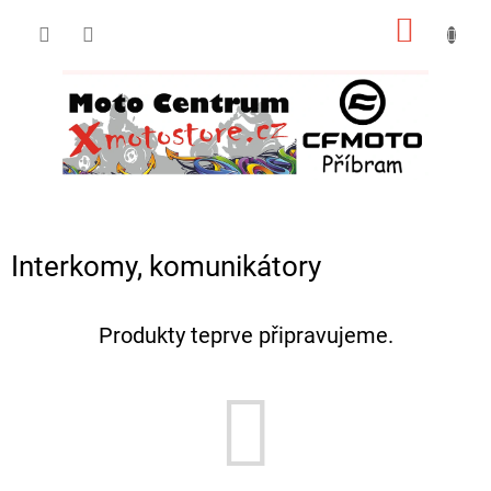
Přejít
NÁKUP
na
obsah
KOŠÍK
Interkomy, komunikátory
Produkty teprve připravujeme.