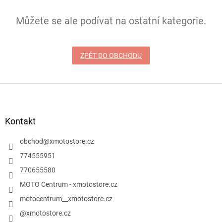
Můžete se ale podívat na ostatní kategorie.
ZPĚT DO OBCHODU
Z
á
p
a
Kontakt
t
í
obchod
@
xmotostore.cz
774555951
770655580
MOTO Centrum - xmotostore.cz
motocentrum__xmotostore.cz
@xmotostore.cz