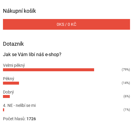
Nákupní košík
0
KS /
0 KČ
Dotazník
Jak se Vám líbí náš e-shop?
Velmi pěkný
(79%)
Pěkný
(14%)
Dobrý
(6%)
4. NE - nelíbí se mi
(1%)
Počet hlasů:
1726