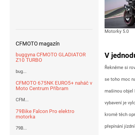
Motorky
5.0
CFMOTO magazín
V jednodu
buggyna CFMOTO GLADIATOR
Z10 TURBO
Řekněme si rov
bug...
se toho moc na
CFMOTO 675NK EURO5+ naháč v
Moto Centrum Příbram
mašinou objel 
CFM...
vybavení je vyl
79Bike Falcon Pro elektro
kromě těch opr
motorka
přepínání jízdn
79B...