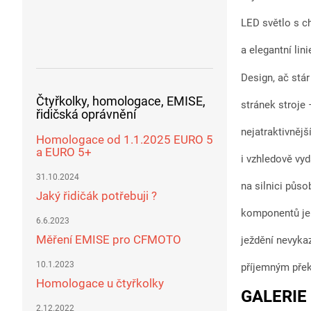
LED světlo s c
a elegantní lin
Design, ač stár
Čtyřkolky, homologace, EMISE,
stránek stroje
řidičská oprávnění
nejatraktivněj
Homologace od 1.1.2025 EURO 5
a EURO 5+
i vzhledově vy
31.10.2024
na silnici půs
Jaký řidičák potřebuji ?
komponentů je 
6.6.2023
Měření EMISE pro CFMOTO
ježdění nevyka
10.1.2023
příjemným pře
Homologace u čtyřkolky
GALERIE 
2.12.2022