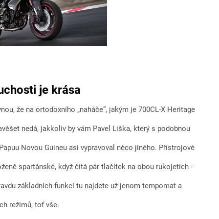
chosti je krása
nou, že na ortodoxního „naháče“, jakým je 700CL-X Heritage
věšet nedá, jakkoliv by vám Pavel Liška, který s podobnou
Papuu Novou Guineu asi vypravoval něco jiného. Přístrojové
oženě spartánské, když čítá pár tlačítek na obou rukojetích -
avdu základních funkcí tu najdete už jenom tempomat a
ích režimů, toť vše.