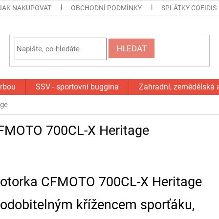
JAK NAKUPOVAT
OBCHODNÍ PODMÍNKY
SPLÁTKY COFIDIS
HLEDAT
orbou
SSV - sportovní buggina
Zahradní, zemědělská 
age
FMOTO 700CL-X Heritage
otorka CFMOTO 700CL-X Heritage
podobitelným křížencem sporťáku,