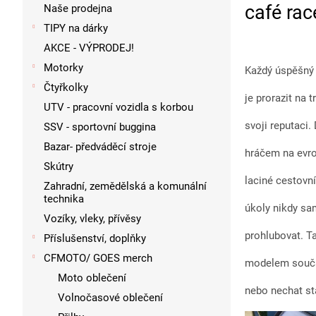
p
café rac
Naše prodejna
a
TIPY na dárky
n
AKCE - VÝPRODEJ!
e
l
Motorky
Každý úspěšný 
Čtyřkolky
je prorazit na 
UTV - pracovní vozidla s korbou
svoji reputaci
SSV - sportovní buggina
Bazar- předváděcí stroje
hráčem na evro
Skútry
laciné cestovní
Zahradní, zemědělská a komunální
technika
úkoly nikdy sam
Vozíky, vleky, přívěsy
prohlubovat. 
Příslušenství, doplňky
CFMOTO/ GOES merch
modelem souča
Moto oblečení
nebo nechat st
Volnočasové oblečení