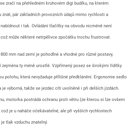
se zračí na přehledném kruhovém digi budíku, na kterém
u znát, pár základních provozních údajů mimo rychlosti a
 nabídnout i tak. Ovládání tlačítky na obvodu nicméně není
í, což může některé netrpělivce zpočátku trochu frustrovat.
 800 mm nad zemí je pohodlné a vhodné pro různé postavy,
í zejména ty méně urostlé. Vzpřímený posez se širokými řídítky
ou polohu, která nevyžaduje přílišné předklánění. Ergonomie sedlo
ka je výborná, takže se jezdec cítí uvolněně i při delších jízdách.
nu, motorka postrádá ochranu proti větru (ze kterou si lze ovšem
), což je u naháče očekávatelné, ale při vyšších rychlostech
je tlak vzduchu znatelný.