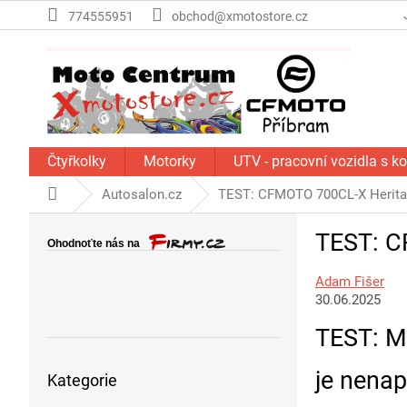
Přejít
774555951
obchod@xmotostore.cz
na
obsah
Čtyřkolky
Motorky
UTV - pracovní vozidla s k
Domů
Autosalon.cz
TEST: CFMOTO 700CL-X Herit
P
TEST: C
o
s
Adam Fišer
t
30.06.2025
r
a
TEST: M
n
Přeskočit
n
je nena
Kategorie
kategorie
í