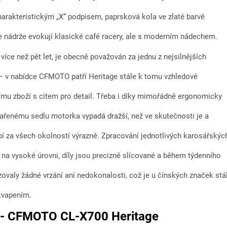
harakteristickým „X“ podpisem, paprsková kola ve zlaté barvě
ie nádrže evokují klasické café racery, ale s moderním nádechem.
 více než pět let, je obecně považován za jednu z nejsilnějších
 – v nabídce CFMOTO patří Heritage stále k tomu vzhledově
šímu zboží s citem pro detail. Třeba i díky mimořádně ergonomicky
dařenému sedlu motorka vypadá dražší, než ve skutečnosti je a
obí za všech okolností výrazně. Zpracování jednotlivých karosářskýc
na vysoké úrovni, díly jsou precizně slícované a během týdenního
zovaly žádné vrzání ani nedokonalosti, což je u čínských značek stá
kvapením.
- CFMOTO CL-X700 Heritage