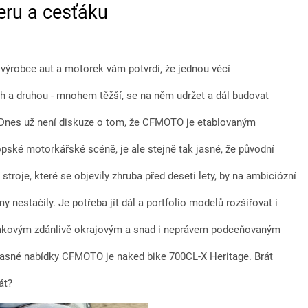
eru a cesťáku
výrobce aut a motorek vám potvrdí, že jednou věcí
trh a druhou - mnohem těžší, se na něm udržet a dál budovat
. Dnes už není diskuze o tom, že CFMOTO je etablovaným
pské motorkářské scéně, je ale stejně tak jasné, že původní
 stroje, které se objevily zhruba před deseti lety, by na ambiciózní
y nestačily. Je potřeba jít dál a portfolio modelů rozšiřovat i
Takovým zdánlivě okrajovým a snad i neprávem podceňovaným
sné nabídky CFMOTO je naked bike 700CL-X Heritage. Brát
át?