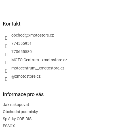
Z
á
p
a
Kontakt
t
í
obchod
@
xmotostore.cz
774555951
770655580
MOTO Centrum - xmotostore.cz
motocentrum__xmotostore.cz
@xmotostore.cz
Informace pro vás
Jak nakupovat
Obchodní podmínky
Splátky COFIDIS
ESSOX