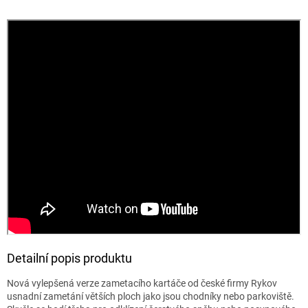
Detailní popis produktu
Nová vylepšená verze zametacího kartáče od české firmy Rykov
usnadní zametání větších ploch jako jsou chodníky nebo parkoviště.