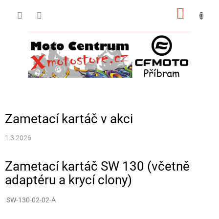
Přejít
NÁKUP
na
obsah
KOŠÍK
Zametací kartáč v akci
1.3.2026
Zametací kartáč SW 130 (včetně
adaptéru a krycí clony)
SW-130-02-02-A