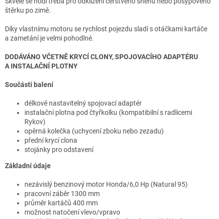
Skvěle se hodí třeba pro odklízení čerstvého sněhu nebo posypového
štěrku po zimě.
Díky vlastnímu motoru se rychlost pojezdu sladí s otáčkami kartáče
a zametání je velmi pohodlné.
DODÁVÁNO VČETNĚ KRYCÍ CLONY, SPOJOVACÍHO ADAPTÉRU
A INSTALAČNÍ PLOTNY
Součásti balení
délkově nastavitelný spojovací adaptér
instalační plotna pod čtyřkolku (kompatibilní s radlicemi
Rykov)
opěrná kolečka (uchycení zboku nebo zezadu)
přední krycí clona
stojánky pro odstavení
Základní údaje
nezávislý benzinový motor Honda/6,0 Hp (Natural 95)
pracovní záběr 1300 mm
průměr kartáčů 400 mm
možnost natočení vlevo/vpravo