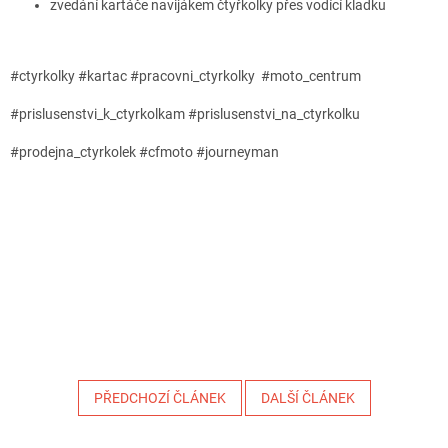
zvedání kartáče navijákem čtyřkolky přes vodící kladku
#ctyrkolky #kartac #pracovni_ctyrkolky #moto_centrum
#prislusenstvi_k_ctyrkolkam #prislusenstvi_na_ctyrkolku
#prodejna_ctyrkolek #cfmoto #journeyman
PŘEDCHOZÍ ČLÁNEK
DALŠÍ ČLÁNEK