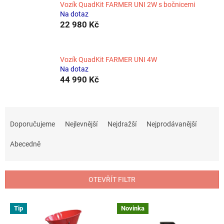
Vozík QuadKit FARMER UNI 2W s bočnicemi
Na dotaz
22 980 Kč
Vozík QuadKit FARMER UNI 4W
Na dotaz
44 990 Kč
Ř
a
Doporučujeme
Nejlevnější
Nejdražší
Nejprodávanější
z
e
Abecedně
n
í
p
OTEVŘÍT FILTR
r
o
V
Tip
Novinka
d
ý
u