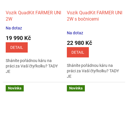
Vozík QuadKit FARMER UNI
Vozík QuadKit FARMER UNI
2W
2W s bočnicemi
Na dotaz
Průměrné
Na dotaz
hodnocení
19 990 Kč
produktu
22 980 Kč
je
DETAIL
5,0
DETAIL
z
Sháníte pořádnou káru na
5
Sháníte pořádnou káru na
práci za Vaší čtyřkolku? TADY
hvězdiček.
práci za Vaší čtyřkolku? TADY
JE
JE
Novinka
Novinka