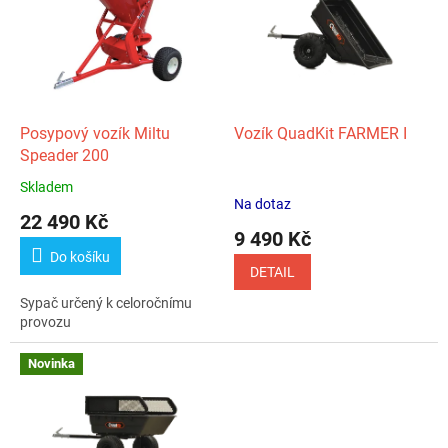
p
k
i
t
s
ů
p
r
o
d
Posypový vozík Miltu
Vozík QuadKit FARMER I
u
Speader 200
k
Skladem
Průměrné
t
Na dotaz
hodnocení
22 490 Kč
ů
produktu
9 490 Kč
je
Do košíku
5,0
DETAIL
z
Sypač určený k celoročnímu
5
provozu
hvězdiček.
Novinka