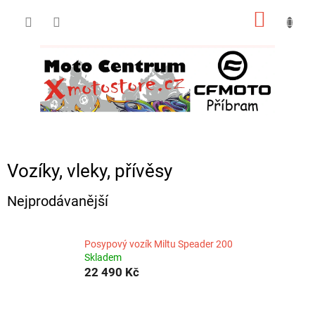
Přejít
NÁKUP
na
obsah
KOŠÍK
Vozíky, vleky, přívěsy
Nejprodávanější
Posypový vozík Miltu Speader 200
Skladem
22 490 Kč