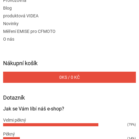
Provozovna
Blog
produktová VIDEA
Novinky
Měření EMISE pro CFMOTO
O nás
Nákupní košík
0
KS /
0 KČ
Dotazník
Jak se Vám líbí náš e-shop?
Velmi pěkný
(79%)
Pěkný
(14%)