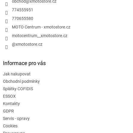
í
obchod
@
xmotostore.cz
p
r
774555951
v
770655580
k
y
MOTO Centrum - xmotostore.cz
v
motocentrum__xmotostore.cz
ý
p
@xmotostore.cz
i
s
u
Informace pro vás
Jak nakupovat
Obchodní podmínky
Splátky COFIDIS
ESSOX
Kontakty
GDPR
Servis - opravy
Cookies