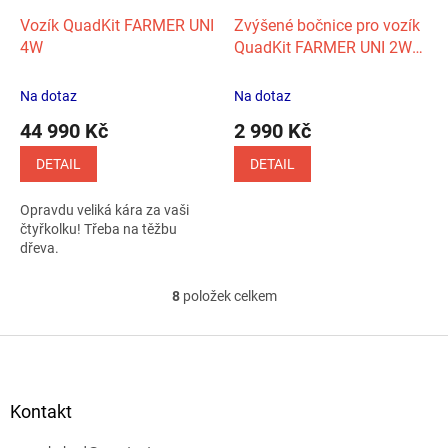
Vozík QuadKit FARMER UNI
Zvýšené bočnice pro vozík
4W
QuadKit FARMER UNI 2W
(50cm)
Na dotaz
Na dotaz
44 990 Kč
2 990 Kč
DETAIL
DETAIL
Opravdu veliká kára za vaši
čtyřkolku! Třeba na těžbu
dřeva.
8
položek celkem
O
v
l
Z
á
á
d
p
a
a
Kontakt
c
t
í