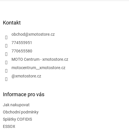
Z
á
p
a
Kontakt
t
í
obchod
@
xmotostore.cz
774555951
770655580
MOTO Centrum - xmotostore.cz
motocentrum__xmotostore.cz
@xmotostore.cz
Informace pro vás
Jak nakupovat
Obchodní podmínky
Splátky COFIDIS
ESSOX