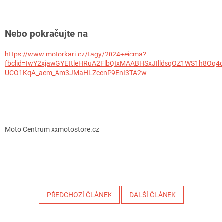
Nebo pokračujte na
https://www.motorkari.cz/tagy/2024+eicma?
fbclid=IwY2xjawGYEttleHRuA2FlbQIxMAABHSxJIlldsqOZ1WS1h8Oq
UCO1KqA_aem_Am3JMaHLZcenP9EnI3TA2w
Moto Centrum xxmotostore.cz
PŘEDCHOZÍ ČLÁNEK
DALŠÍ ČLÁNEK