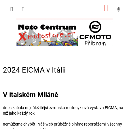
Přejít
NÁKUP
na
obsah
KOŠÍK
2024 EICMA v Itálii
V italském Miláně
dnes začala nejdůležitější evropská motocyklová výstava EICMA, na
níž jako každý rok
nemůžeme chybět! Náš web průběžně plníme reportážemi, všechny