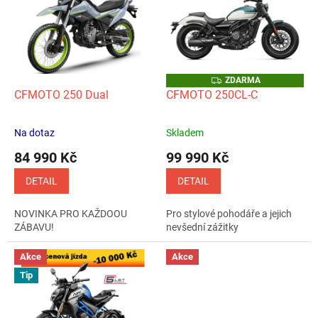
p
k
i
t
s
ů
p
r
o
Z
ZDARMA
D
d
CFMOTO 250 Dual
CFMOTO 250CL-C
A
u
R
M
k
A
Na dotaz
Skladem
Průměrné
Průměrné
t
hodnocení
hodnocení
84 990 Kč
99 990 Kč
ů
produktu
produktu
je
je
DETAIL
DETAIL
5,0
5,0
z
z
NOVINKA PRO KAŽDOOU
Pro stylové pohodáře a jejich
5
5
ZÁBAVU!
nevšední zážitky
hvězdiček.
hvězdiček.
Akce
Akce
Tip