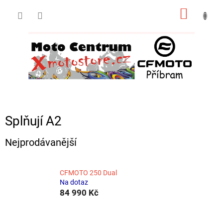
Přejít
NÁKUP
na
obsah
KOŠÍK
Splňují A2
Nejprodávanější
CFMOTO 250 Dual
Na dotaz
84 990 Kč