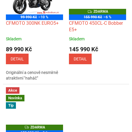
Z
ZDARMA
D
99 990 Kč
–10 %
155 990 Kč
–6 %
A
CFMOTO 300NK EURO5+
CFMOTO 450CL-C Bobber
R
M
E5+
A
Skladem
Skladem
Průměrné
Průměrné
hodnocení
hodnocení
89 990 Kč
145 990 Kč
produktu
produktu
je
je
DETAIL
DETAIL
5,0
5,0
z
z
Originální a cenově nesmírně
5
5
atraktivní "naháč"
hvězdiček.
hvězdiček.
Akce
Novinka
Tip
Z
ZDARMA
D