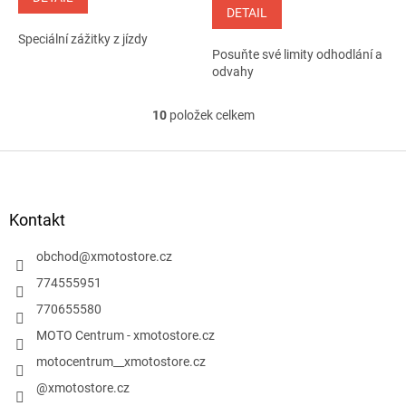
5,0
DETAIL
z
Speciální zážitky z jízdy
5
Posuňte své limity odhodlání a
hvězdiček.
odvahy
10
položek celkem
O
v
l
Z
á
á
d
p
a
a
Kontakt
c
t
í
í
obchod
@
xmotostore.cz
p
r
774555951
v
770655580
k
y
MOTO Centrum - xmotostore.cz
v
motocentrum__xmotostore.cz
ý
p
@xmotostore.cz
i