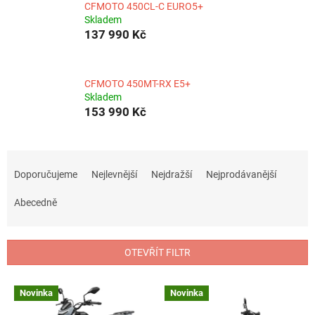
CFMOTO 450CL-C EURO5+
Skladem
137 990 Kč
CFMOTO 450MT-RX E5+
Skladem
153 990 Kč
Ř
a
Doporučujeme
Nejlevnější
Nejdražší
Nejprodávanější
z
e
Abecedně
n
í
p
OTEVŘÍT FILTR
r
o
V
Novinka
Novinka
d
ý
u