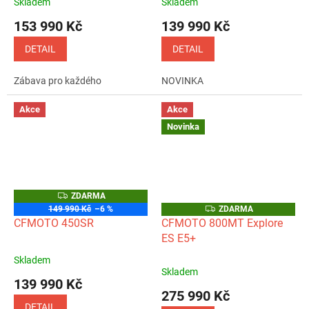
Skladem
Skladem
Průměrné
Průměrné
hodnocení
hodnocení
153 990 Kč
139 990 Kč
produktu
produktu
je
je
DETAIL
DETAIL
5,0
5,0
z
z
Zábava pro každého
NOVINKA
5
5
hvězdiček.
hvězdiček.
Akce
Akce
Novinka
Z
ZDARMA
D
Z
149 990 Kč
–6 %
ZDARMA
A
D
CFMOTO 450SR
CFMOTO 800MT Explore
R
A
M
ES E5+
R
A
M
A
Skladem
Průměrné
Skladem
hodnocení
139 990 Kč
produktu
275 990 Kč
je
DETAIL