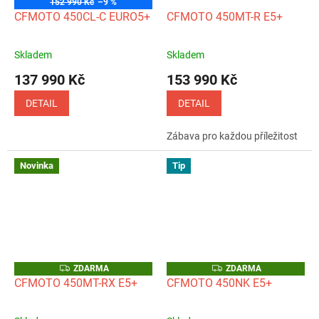
152 990 Kč
–9 %
A
CFMOTO 450CL-C EURO5+
CFMOTO 450MT-R E5+
R
M
A
Skladem
Skladem
Průměrné
Průměrné
hodnocení
hodnocení
137 990 Kč
153 990 Kč
produktu
produktu
je
je
DETAIL
DETAIL
5,0
5,0
z
z
Zábava pro každou příležitost
5
5
hvězdiček.
hvězdiček.
Novinka
Tip
Z
Z
ZDARMA
ZDARMA
D
D
CFMOTO 450MT-RX E5+
CFMOTO 450NK E5+
A
A
R
R
M
M
A
A