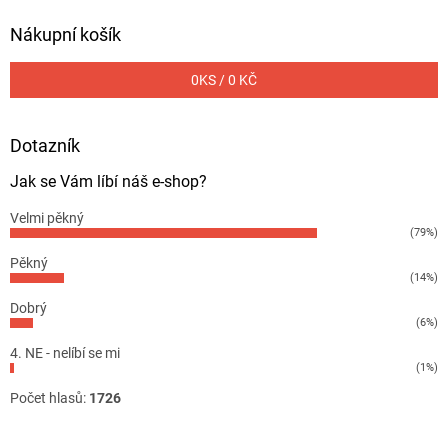
Nákupní košík
0
KS /
0 KČ
Dotazník
Jak se Vám líbí náš e-shop?
Velmi pěkný
(79%)
Pěkný
(14%)
Dobrý
(6%)
4. NE - nelíbí se mi
(1%)
Počet hlasů:
1726