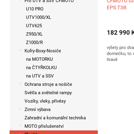
CFMOTO Gla
Pro UTV a SSV CFMOTO
EPS T3B
U10 PRO
UTV1000/XL
Průměrné
UTV625
hodnocení
182 990 
produktu
Z950/XL
je
Z1000/R
5,0
výlety pro dv
z
Kufry-Boxy-Nosiče
domečku, to 
5
na MOTORKU
hravě
hvězdiček.
na ČTYŘKOLKU
na UTV a SSV
Ochrana stroje a nošiče
Světla a světelné rampy
Vozíky, vleky, přívěsy
Zimní výbava
Zahradní a komunální technika
MOTO příslušenství