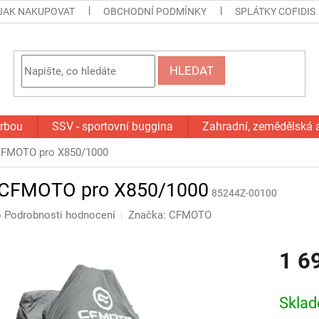
JAK NAKUPOVAT
OBCHODNÍ PODMÍNKY
SPLÁTKY COFIDIS
HLEDAT
orbou
SSV - sportovní buggina
Zahradní, zemědělská 
CFMOTO pro X850/1000
 CFMOTO pro X850/1000
85244Z-00100
o
Podrobnosti hodnocení
Značka:
CFMOTO
1 6
Měrná
cena:
Skla