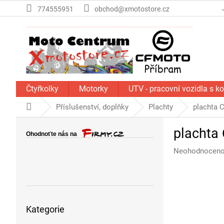
Přejít
774555951
obchod@xmotostore.cz
na
obsah
Čtyřkolky
Motorky
UTV - pracovní vozidla s k
Domů
Příslušenství, doplňky
Plachty
plachta 
P
plachta
o
s
Průměrné
Neohodnocen
t
hodnocení
r
produktu
a
je
n
0,0
Přeskočit
z
n
Kategorie
kategorie
5
í
hvězdiček.