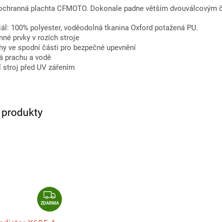
 ochranná plachta CFMOTO. Dokonale padne větším dvouválcovým č
iál: 100% polyester, voděodolná tkanina Oxford potažená PU.
né prvky v rozích stroje
hy ve spodní části pro bezpečné upevnění
á prachu a vodě
í stroj před UV zářením
í produkty
Z
D
ZDARMA
A