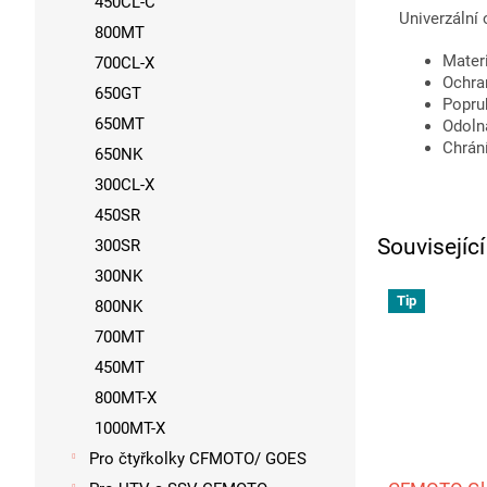
450CL-C
Univerzální
800MT
Mater
700CL-X
Ochran
650GT
Popru
650MT
Odoln
Chrán
650NK
300CL-X
450SR
Souvisejíc
300SR
300NK
Tip
800NK
700MT
450MT
800MT-X
1000MT-X
Pro čtyřkolky CFMOTO/ GOES