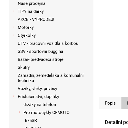
p
Naše prodejna
a
TIPY na dárky
n
AKCE - VÝPRODEJ!
e
l
Motorky
Čtyřkolky
UTV - pracovní vozidla s korbou
SSV - sportovní buggina
Bazar- předváděcí stroje
Skútry
Zahradní, zemědělská a komunální
technika
Vozíky, vleky, přívěsy
Příslušenství, doplňky
Popis
držáky na telefon
Pro motocykly CFMOTO
675SR
Detailní p