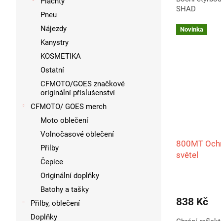
Plachty
SHAD
Pneu
Nájezdy
Novinka
Kanystry
KOSMETIKA
Ostatní
CFMOTO/GOES značkové
originální příslušenství
CFMOTO/ GOES merch
Moto oblečení
Volnočasové oblečení
800MT Ochr
Přilby
světel
Čepice
Originální doplňky
Batohy a tašky
838 Kč
Přilby, oblečení
Doplňky