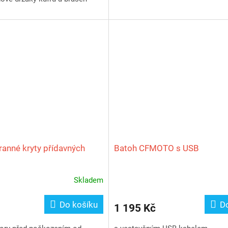
anné kryty přídavných
Batoh CFMOTO s USB
Skladem
Do košíku
D
1 195 Kč