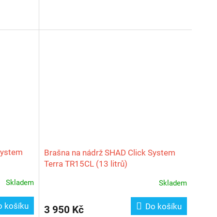
System
Brašna na nádrž SHAD Click System
Terra TR15CL (13 litrů)
Skladem
Skladem
o košíku
Do košíku
3 950 Kč