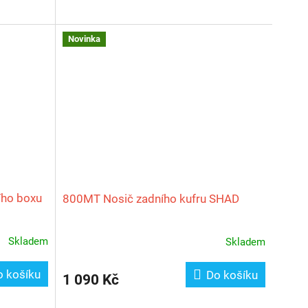
Novinka
ího boxu
800MT Nosič zadního kufru SHAD
Skladem
Skladem
o košíku
Do košíku
1 090 Kč