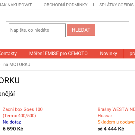
JAK NAKUPOVAT
OBCHODNÍ PODMÍNKY
SPLÁTKY COFIDIS
HLEDAT
Kontakty
Měření EMISE pro CFMOTO
Novinky
pr
na MOTORKU
ORKU
nější
Zadní box Goes 100
Brašny WESTWIN
(Terrox 400/500)
Hussar
Na dotaz
Skladem u dodava
6 590 Kč
4 444 Kč
od