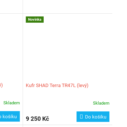
Novinka
ý)
Kufr SHAD Terra TR47L (levý)
Skladem
Skladem
o košíku
Do košíku
9 250 Kč