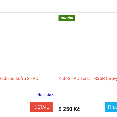
Novinka
zadního kufru SHAD
Kufr SHAD Terra TR36R (prav
Na dotaz
DETAIL
D
9 250 Kč