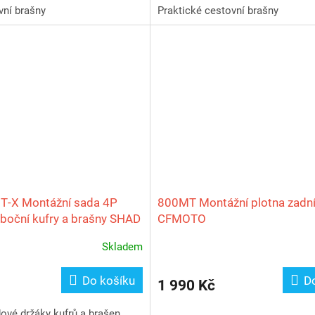
vní brašny
Praktické cestovní brašny
‑X Montážní sada 4P
800MT Montážní plotna zadn
boční kufry a brašny SHAD
CFMOTO
Skladem
Do košíku
D
1 990 Kč
ové držáky kufrů a brašen