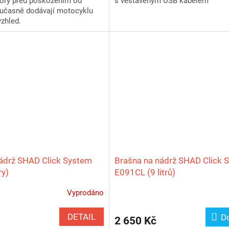
tory před poškozením od
s vestavěným USB kabelem
učasně dodávají motocyklu
zhled.
ádrž SHAD Click System
Brašna na nádrž SHAD Click 
ry)
E091CL (9 litrů)
Vyprodáno
DETAIL
D
2 650 Kč