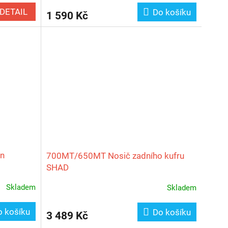
DETAIL
Do košíku
1 590 Kč
en
700MT/650MT Nosič zadního kufru
SHAD
Skladem
Skladem
o košíku
Do košíku
3 489 Kč