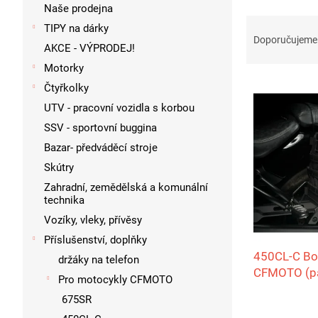
p
Naše prodejna
a
Ř
TIPY na dárky
n
a
Doporučujeme
AKCE - VÝPRODEJ!
e
z
l
Motorky
e
V
n
Čtyřkolky
ý
í
UTV - pracovní vozidla s korbou
p
p
SSV - sportovní buggina
i
r
s
Bazar- předváděcí stroje
o
p
d
Skútry
r
u
Zahradní, zemědělská a komunální
o
k
technika
d
t
Vozíky, vleky, přívěsy
u
ů
Příslušenství, doplňky
k
450CL‑C Bo
držáky na telefon
t
CFMOTO (p
ů
Pro motocykly CFMOTO
675SR