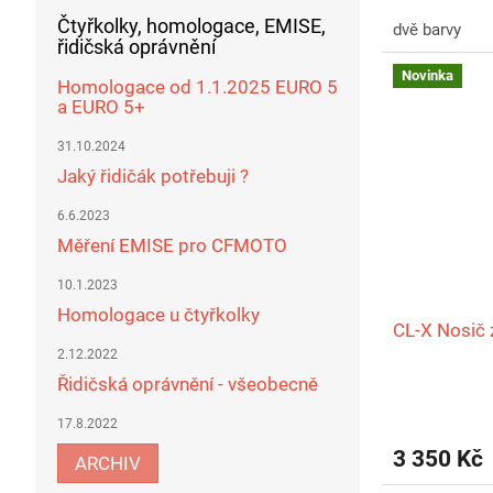
Čtyřkolky, homologace, EMISE,
dvě barvy
řidičská oprávnění
Novinka
Homologace od 1.1.2025 EURO 5
a EURO 5+
31.10.2024
Jaký řidičák potřebuji ?
6.6.2023
Měření EMISE pro CFMOTO
10.1.2023
Homologace u čtyřkolky
CL‑X Nosič 
2.12.2022
Řidičská oprávnění - všeobecně
17.8.2022
3 350 Kč
ARCHIV