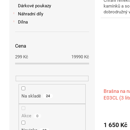
Chrání reflek
Dárkové poukazy
kamínků a so
dobrodružný v
Náhradní díly
Dílna
Cena
299
Kč
19990
Kč
Brašna na n
Na skladě
24
E03CL (3 lit
Akce
0
1 650 Kč