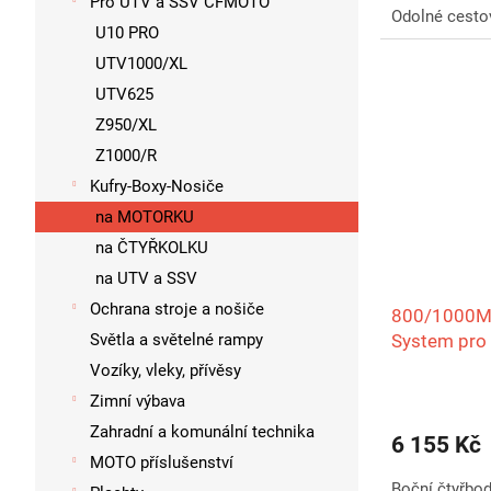
Pro UTV a SSV CFMOTO
Odolné cesto
U10 PRO
UTV1000/XL
UTV625
Z950/XL
Z1000/R
Kufry-Boxy-Nosiče
na MOTORKU
na ČTYŘKOLKU
na UTV a SSV
Ochrana stroje a nošiče
800/1000MT
Světla a světelné rampy
System pro 
Vozíky, vleky, přívěsy
Zimní výbava
Zahradní a komunální technika
6 155 Kč
MOTO příslušenství
Boční čtyřbod