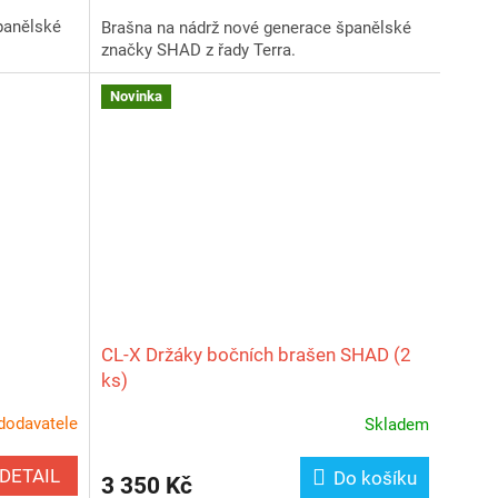
panělské
Brašna na nádrž nové generace španělské
značky SHAD z řady Terra.
Novinka
CL‑X Držáky bočních brašen SHAD (2
ks)
dodavatele
Skladem
DETAIL
Do košíku
3 350 Kč