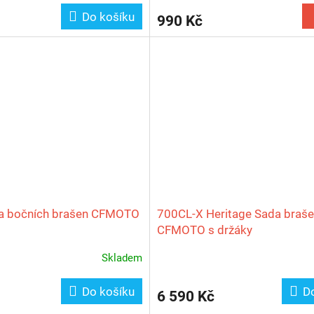
Do košíku
990 Kč
 bočních brašen CFMOTO
700CL‑X Heritage Sada braš
CFMOTO s držáky
Skladem
Do košíku
D
6 590 Kč