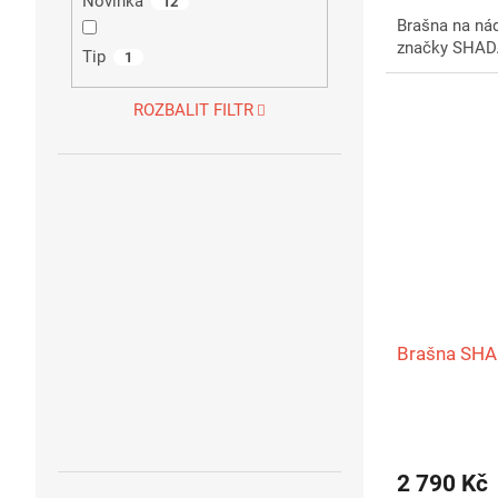
Novinka
12
Brašna na ná
značky SHAD
Tip
1
ROZBALIT FILTR
Brašna SHA
2 790 Kč