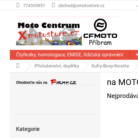
Přejít
774555951
obchod@xmotostore.cz
na
obsah
Čtyřkolky, homologace, EMISE, řidičská oprávnění
Domů
Příslušenství, doplňky
Kufry-Boxy-Nosiče
P
na MOT
o
s
Nejprodáva
t
r
a
n
Přeskočit
n
Kategorie
kategorie
í