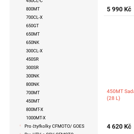
450CL-C
5 990 Kč
800MT
700CL-X
650GT
650MT
650NK
300CL-X
450SR
300SR
300NK
800NK
450MT Sada
700MT
(28 L)
450MT
800MT-X
1000MT-X
4 620 Kč
Pro čtyřkolky CFMOTO/ GOES