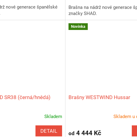
drž nové generace španělské
Brašna na nádrž nové generace š
.
značky SHAD.
Novinka
D SR38 (černá/hnědá)
Brašny WESTWIND Hussar
Skladem
Skladem u 
DETAIL
4 444 Kč
od