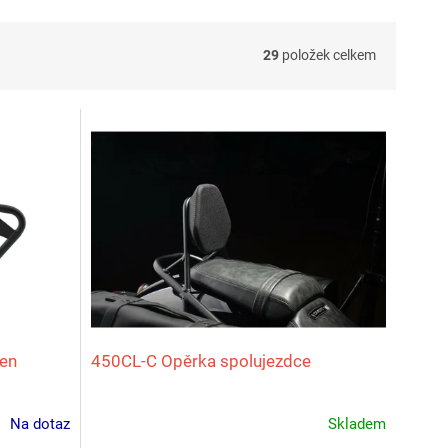
29
položek celkem
šen
450CL‑C Opěrka spolujezdce
Na dotaz
Skladem