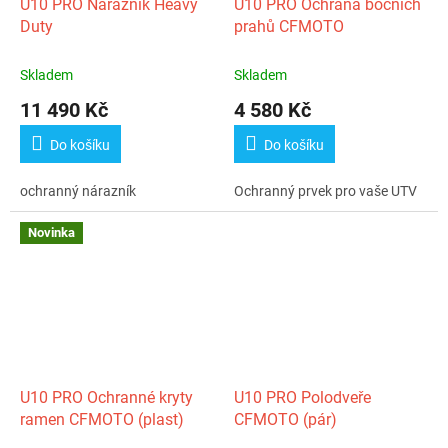
U10 PRO Nárazník Heavy
U10 PRO Ochrana bočních
Duty
prahů CFMOTO
Skladem
Skladem
11 490 Kč
4 580 Kč
Do košíku
Do košíku
ochranný nárazník
Ochranný prvek pro vaše UTV
Novinka
U10 PRO Ochranné kryty
U10 PRO Polodveře
ramen CFMOTO (plast)
CFMOTO (pár)