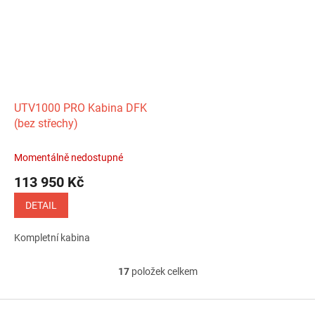
UTV1000 PRO Kabina DFK
(bez střechy)
Momentálně nedostupné
113 950 Kč
DETAIL
Kompletní kabina
17
položek celkem
O
v
l
Z