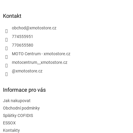
á
á
d
p
a
a
Kontakt
c
t
í
í
obchod
@
xmotostore.cz
p
r
774555951
v
770655580
k
y
MOTO Centrum - xmotostore.cz
v
motocentrum__xmotostore.cz
ý
p
@xmotostore.cz
i
s
u
Informace pro vás
Jak nakupovat
Obchodní podmínky
Splátky COFIDIS
ESSOX
Kontakty