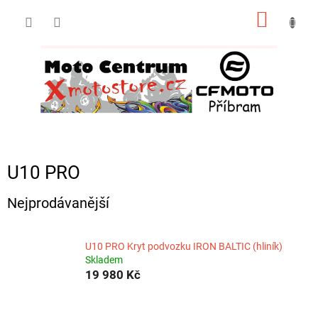
Přejít
NÁKUP
na
obsah
KOŠÍK
U10 PRO
Nejprodávanější
U10 PRO Kryt podvozku IRON BALTIC (hliník)
Skladem
19 980 Kč