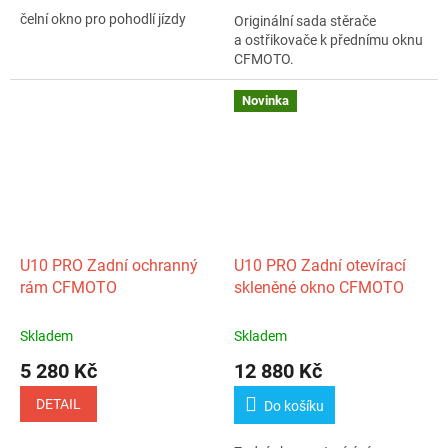
čelní okno pro pohodlí jízdy
Originální sada stěrače
a ostřikovače k přednímu oknu
CFMOTO.
Novinka
U10 PRO Zadní ochranný
U10 PRO Zadní otevírací
rám CFMOTO
skleněné okno CFMOTO
Skladem
Skladem
5 280 Kč
12 880 Kč
DETAIL
Do košíku