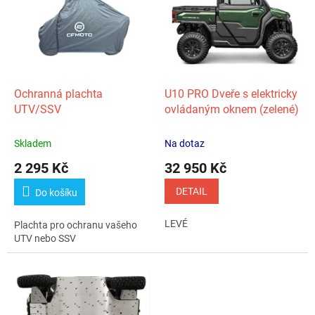
p
k
i
t
s
ů
p
r
o
d
Ochranná plachta
U10 PRO Dveře s elektricky
u
UTV/SSV
ovládaným oknem (zelené)
k
t
Skladem
Na dotaz
ů
2 295 Kč
32 950 Kč
DETAIL
Do košíku
LEVÉ
Plachta pro ochranu vašeho
UTV nebo SSV