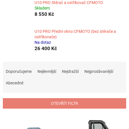
U10 PRO Stěrač a ostřikovač CFMOTO
Skladem
8 550 Kč
U10 PRO Přední okno CFMOTO (bez stěrače a
ostřikovače)
Na dotaz
26 400 Kč
Ř
a
Doporučujeme
Nejlevnější
Nejdražší
Nejprodávanější
z
e
Abecedně
n
í
p
OTEVŘÍT FILTR
r
o
V
d
ý
u