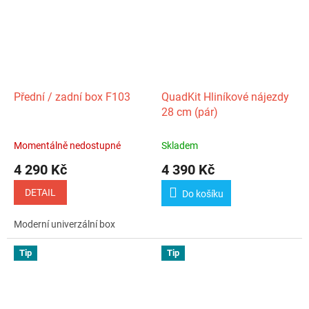
Přední / zadní box F103
QuadKit Hliníkové nájezdy
28 cm (pár)
Momentálně nedostupné
Skladem
4 290 Kč
4 390 Kč
DETAIL
Do košíku
Moderní univerzální box
Tip
Tip