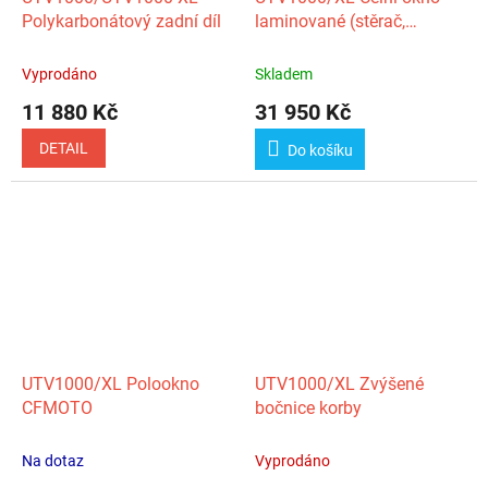
Polykarbonátový zadní díl
laminované (stěrač,
ostřikovač) MY2023
Vyprodáno
Skladem
11 880 Kč
31 950 Kč
DETAIL
Do košíku
UTV1000/XL Polookno
UTV1000/XL Zvýšené
CFMOTO
bočnice korby
Na dotaz
Vyprodáno