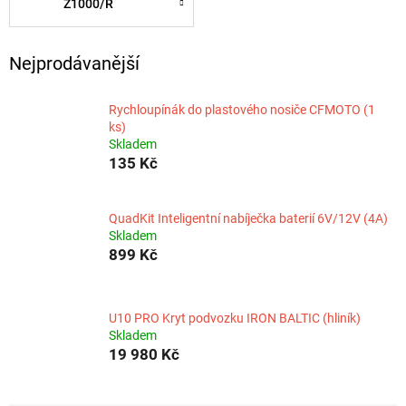
Z1000/R
Nejprodávanější
Rychloupínák do plastového nosiče CFMOTO (1
ks)
Skladem
135 Kč
QuadKit Inteligentní nabíječka baterií 6V/12V (4A)
Skladem
899 Kč
U10 PRO Kryt podvozku IRON BALTIC (hliník)
Skladem
19 980 Kč