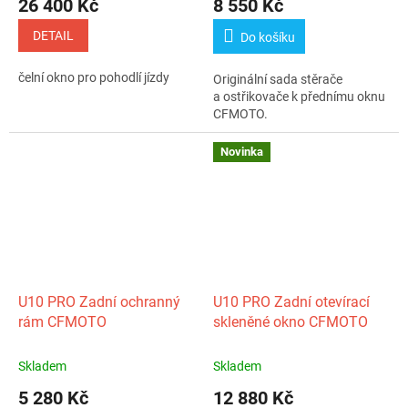
26 400 Kč
8 550 Kč
DETAIL
Do košíku
čelní okno pro pohodlí jízdy
Originální sada stěrače
a ostřikovače k přednímu oknu
CFMOTO.
Novinka
U10 PRO Zadní ochranný
U10 PRO Zadní otevírací
rám CFMOTO
skleněné okno CFMOTO
Skladem
Skladem
5 280 Kč
12 880 Kč