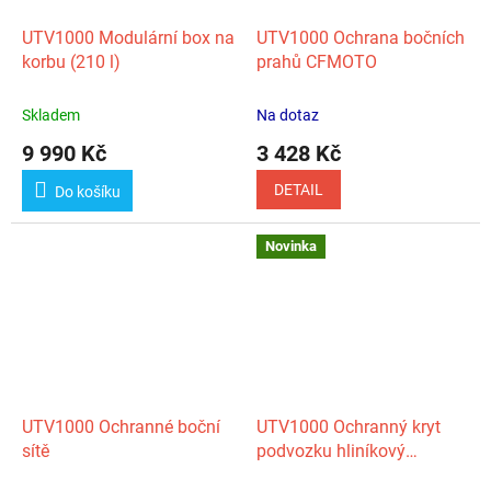
UTV1000 Modulární box na
UTV1000 Ochrana bočních
korbu (210 l)
prahů CFMOTO
Skladem
Na dotaz
9 990 Kč
3 428 Kč
DETAIL
Do košíku
Novinka
UTV1000 Ochranné boční
UTV1000 Ochranný kryt
sítě
podvozku hliníkový
CFMOTO