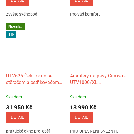
DETAIL
DETAIL
Zvyšte svéhopodlí
Pro váš komfort
Novinka
Tip
UTV625 Čelní okno se
Adaptéry na pásy Camso -
stěračem a ostřikovačem
UTV1000/XL
DFK
(2023+),UTV625,X450/520,G
A
Skladem
Skladem
31 950 Kč
13 990 Kč
DETAIL
DETAIL
praktické okno pro lepší
PRO UPEVNĚNÍ SNĚŽNÝCH