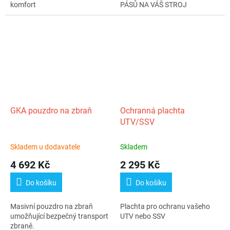
komfort
PÁSŮ NA VÁŠ STROJ
GKA pouzdro na zbraň
Ochranná plachta
UTV/SSV
Skladem u dodavatele
Skladem
4 692 Kč
2 295 Kč
Do košíku
Do košíku
Masivní pouzdro na zbraň
Plachta pro ochranu vašeho
umožňující bezpečný transport
UTV nebo SSV
zbraně.