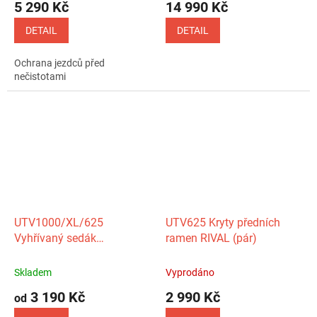
5 290 Kč
14 990 Kč
DETAIL
DETAIL
Ochrana jezdců před
nečistotami
UTV1000/XL/625
UTV625 Kryty předních
Vyhřívaný sedák
ramen RIVAL (pár)
řidiče/spolujezdce
Skladem
Vyprodáno
3 190 Kč
2 990 Kč
od