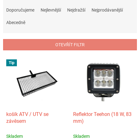
Ř
a
Doporučujeme
Nejlevnější
Nejdražší
Nejprodávanější
z
e
Abecedně
n
í
p
OTEVŘÍT FILTR
r
o
V
Tip
d
ý
u
p
k
i
t
s
ů
p
r
o
d
košík ATV / UTV se
Reflektor Teehon (18 W, 83
u
závěsem
mm)
k
t
Skladem
Skladem