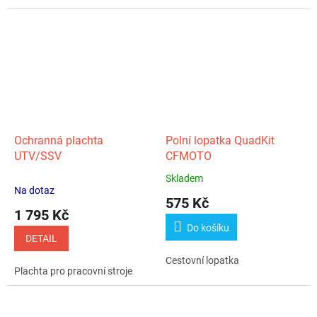
Ochranná plachta
Polní lopatka QuadKit
UTV/SSV
CFMOTO
Skladem
Průměrné
Na dotaz
hodnocení
575 Kč
produktu
1 795 Kč
je
Do košíku
5,0
DETAIL
z
Cestovní lopatka
5
Plachta pro pracovní stroje
hvězdiček.