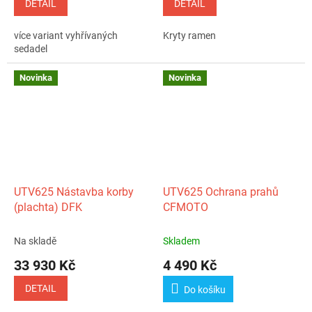
DETAIL
DETAIL
více variant vyhřívaných
Kryty ramen
sedadel
Novinka
Novinka
UTV625 Nástavba korby
UTV625 Ochrana prahů
(plachta) DFK
CFMOTO
Na skladě
Skladem
33 930 Kč
4 490 Kč
DETAIL
Do košíku