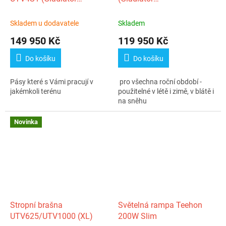
UTV1000/Z1000 Sport)
X625/UTV625/Goes
Terrox...)
Skladem u dodavatele
Skladem
149 950 Kč
119 950 Kč
Do košíku
Do košíku
Pásy které s Vámi pracují v
pro všechna roční období -
jakémkoli terénu
použitelné v létě i zimě, v blátě i
na sněhu
Novinka
Stropní brašna
Světelná rampa Teehon
UTV625/UTV1000 (XL)
200W Slim