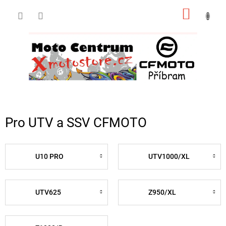
Přejít
NÁKUP
na
obsah
KOŠÍK
Pro UTV a SSV CFMOTO
U10 PRO
UTV1000/XL
UTV625
Z950/XL