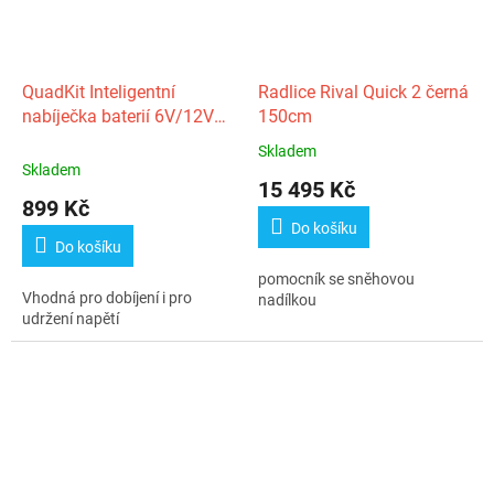
QuadKit Inteligentní
Radlice Rival Quick 2 černá
nabíječka baterií 6V/12V
150cm
(4A)
Skladem
Průměrné
Skladem
hodnocení
15 495 Kč
produktu
899 Kč
je
Do košíku
5,0
Do košíku
z
pomocník se sněhovou
5
Vhodná pro dobíjení i pro
nadílkou
hvězdiček.
udržení napětí