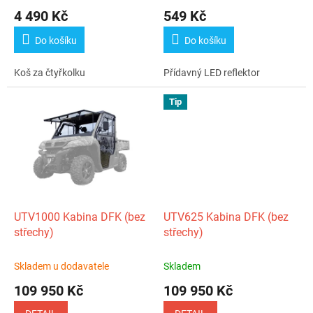
ů
4 490 Kč
549 Kč
Do košíku
Do košíku
Koš za čtyřkolku
Přídavný LED reflektor
Tip
UTV1000 Kabina DFK (bez
UTV625 Kabina DFK (bez
střechy)
střechy)
Skladem u dodavatele
Skladem
109 950 Kč
109 950 Kč