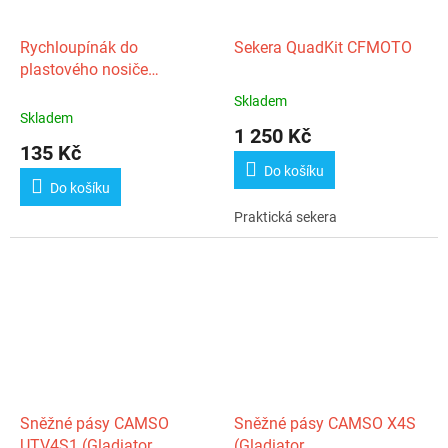
Rychloupínák do
Sekera QuadKit CFMOTO
plastového nosiče
CFMOTO (1 ks)
Skladem
Průměrné
Skladem
hodnocení
1 250 Kč
produktu
135 Kč
je
Do košíku
5,0
Do košíku
z
Praktická sekera
5
hvězdiček.
Sněžné pásy CAMSO
Sněžné pásy CAMSO X4S
UTV4S1 (Gladiator
(Gladiator