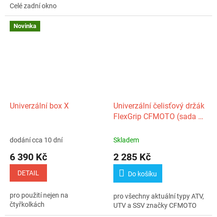
Celé zadní okno
Novinka
Univerzální box X
Univerzální čelisťový držák
FlexGrip CFMOTO (sada 2
ks)
dodání cca 10 dní
Skladem
6 390 Kč
2 285 Kč
DETAIL
Do košíku
pro použití nejen na
pro všechny aktuální typy ATV,
čtyřkolkách
UTV a SSV značky CFMOTO