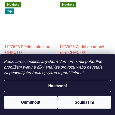
Novinka
Novinka
Tip
UTV625 Přední polookno
UTV625 Zadní ochranný
CFMOTO
rám CFMOTO
Používáme cookies, abychom Vám umožnili pohodlné
Na dotaz
Skladem
prohlížení webu a díky analýze provozu webu neustále
zlepšovali jeho funkce, výkon a použitelnost.
4 990 Kč
4 190 Kč
DETAIL
DETAIL
Nastavení
praktická součást příslušenství
praktičnost a estetika to je
přesně tento rám
Odmítnout
Souhlasím
Novinka
Novinka