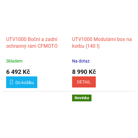
UTV1000 Boční a zadní
UTV1000 Modulární box na
ochranný rám CFMOTO
korbu (140 l)
Skladem
Na dotaz
6 492 Kč
8 990 Kč
DETAIL
Do košíku
Novinka