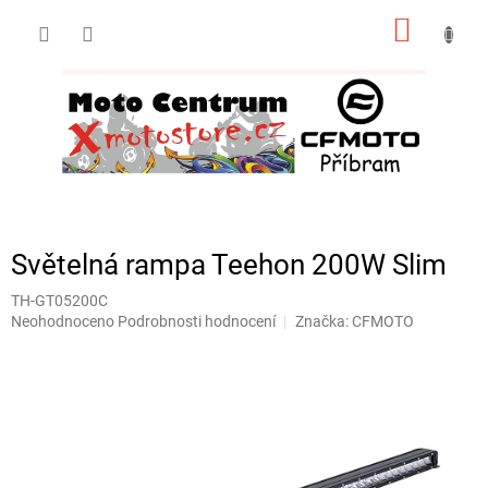
Přejít
NÁKUP
na
obsah
KOŠÍK
Světelná rampa Teehon 200W Slim
TH-GT05200C
Průměrné
Neohodnoceno
Podrobnosti hodnocení
Značka:
CFMOTO
hodnocení
produktu
je
0,0
z
5
hvězdiček.