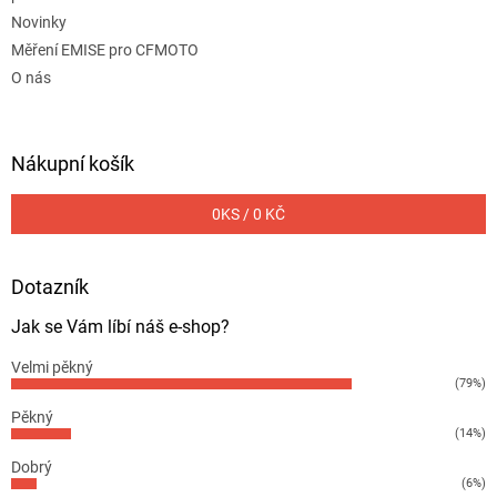
Novinky
Měření EMISE pro CFMOTO
O nás
Nákupní košík
0
KS /
0 KČ
Dotazník
Jak se Vám líbí náš e-shop?
Velmi pěkný
(79%)
Pěkný
(14%)
Dobrý
(6%)