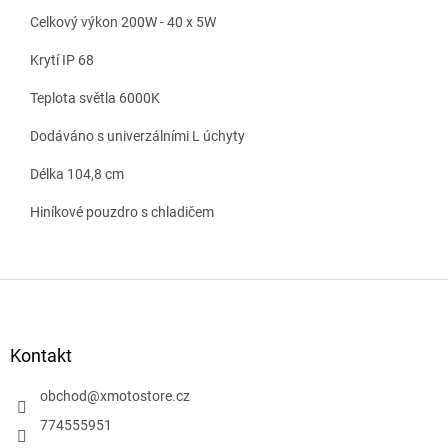
Celkový výkon 200W - 40 x 5W
Krytí IP 68
Teplota světla 6000K
Dodáváno s univerzálními L úchyty
Délka 104,8 cm
Hiníkové pouzdro s chladičem
Z
á
p
a
Kontakt
t
í
obchod
@
xmotostore.cz
774555951