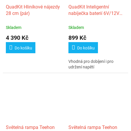
QuadKit Hliníkové nájezdy
QuadKit Inteligentní
28 cm (pár)
nabíječka baterií 6V/12V
(4A)
Skladem
Skladem
4 390 Kč
899 Kč
Do košíku
Do košíku
Vhodná pro dobíjení i pro
udržení napětí
Světelná rampa Teehon
Světelná rampa Teehon