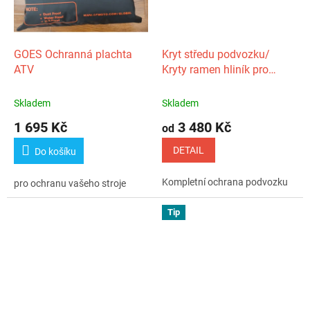
GOES Ochranná plachta
Kryt středu podvozku/
ATV
Kryty ramen hliník pro
GOES Terrox 1000
Skladem
Skladem
1 695 Kč
3 480 Kč
od
DETAIL
Do košíku
Kompletní ochrana podvozku
pro ochranu vašeho stroje
Tip