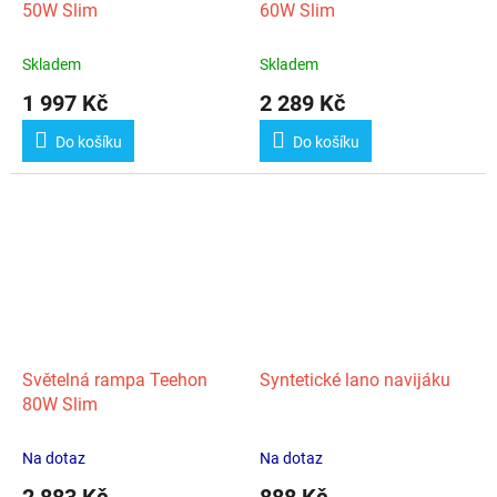
50W Slim
60W Slim
Skladem
Skladem
1 997 Kč
2 289 Kč
Do košíku
Do košíku
Světelná rampa Teehon
Syntetické lano navijáku
80W Slim
Na dotaz
Na dotaz
2 883 Kč
888 Kč