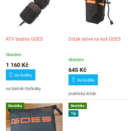
p
k
i
t
s
ů
p
r
o
d
ATV brašna GOES
Držák lahve na koš GOES
u
k
Skladem
Průměrné
t
Skladem
hodnocení
1 160 Kč
ů
produktu
645 Kč
je
Do košíku
5,0
Do košíku
z
na blatník čtyřkolky
5
praktický držák
hvězdiček.
Novinka
Novinka
Tip