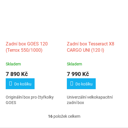
Zadní box GOES 120
Zadní box Tesseract X8
(Terrox 550/1000)
CARGO UNI (120 l)
Skladem
Skladem
7 890 Kč
7 990 Kč
Do košíku
Do košíku
Originální box pro čtyřkolky
Univerzální velkokapacitní
GOES
zadní box
16
položek celkem
O
v