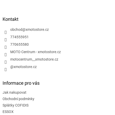
l
Z
á
á
d
p
a
a
Kontakt
c
t
í
í
obchod
@
xmotostore.cz
p
r
774555951
v
770655580
k
y
MOTO Centrum - xmotostore.cz
v
motocentrum__xmotostore.cz
ý
p
@xmotostore.cz
i
s
u
Informace pro vás
Jak nakupovat
Obchodní podmínky
Splátky COFIDIS
ESSOX