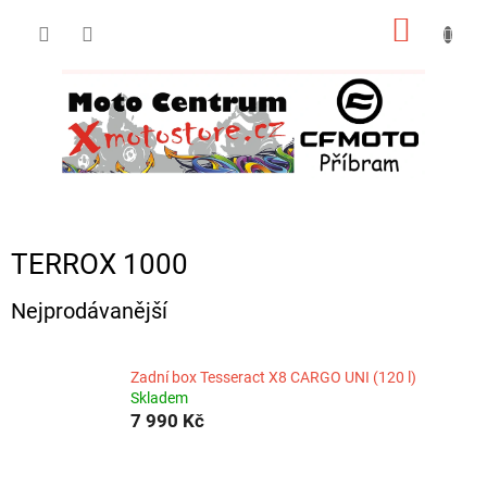
Přejít
NÁKUP
na
obsah
KOŠÍK
TERROX 1000
Nejprodávanější
Zadní box Tesseract X8 CARGO UNI (120 l)
Skladem
7 990 Kč