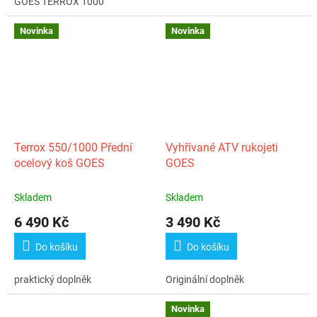
GOES TERROX 1000
Novinka
Novinka
Terrox 550/1000 Přední
Vyhřívané ATV rukojeti
ocelový koš GOES
GOES
Skladem
Skladem
6 490 Kč
3 490 Kč
Do košíku
Do košíku
praktický doplněk
Originální doplněk
Novinka