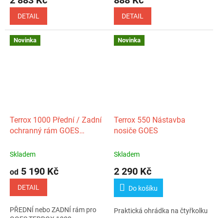
DETAIL
DETAIL
Novinka
Novinka
Terrox 1000 Přední / Zadní
Terrox 550 Nástavba
ochranný rám GOES
nosiče GOES
(oranžový)
Skladem
Skladem
5 190 Kč
2 290 Kč
od
DETAIL
Do košíku
PŘEDNÍ nebo ZADNÍ rám pro
Praktická ohrádka na čtyřkolku