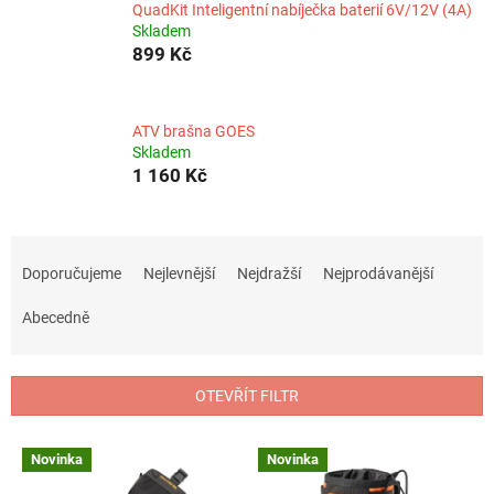
QuadKit Inteligentní nabíječka baterií 6V/12V (4A)
Skladem
899 Kč
ATV brašna GOES
Skladem
1 160 Kč
Ř
a
Doporučujeme
Nejlevnější
Nejdražší
Nejprodávanější
z
e
Abecedně
n
í
p
OTEVŘÍT FILTR
r
o
V
Novinka
Novinka
d
ý
u