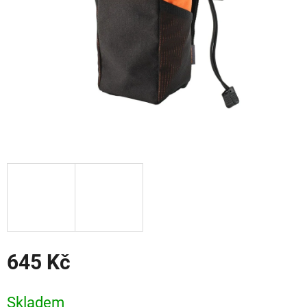
645 Kč
Měrná
cena:
Skladem