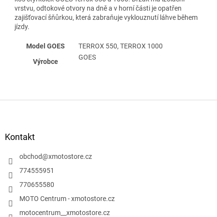
vrstvu, odtokové otvory na dně a v horní části je opatřen
zajišťovací šňůrkou, která zabraňuje vyklouznutí láhve během
jízdy.
Model GOES
TERROX 550, TERROX 1000
GOES
Výrobce
Z
á
p
a
Kontakt
t
í
obchod
@
xmotostore.cz
774555951
770655580
MOTO Centrum - xmotostore.cz
motocentrum__xmotostore.cz