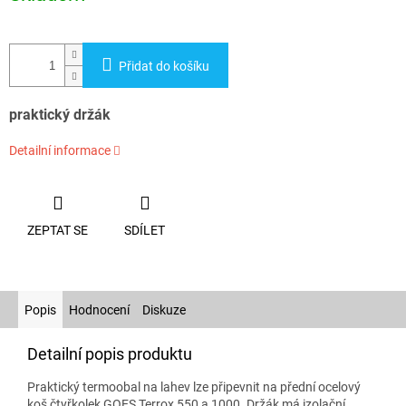
Přidat do košíku
praktický držák
Detailní informace
ZEPTAT SE
SDÍLET
Popis
Hodnocení
Diskuze
Detailní popis produktu
Praktický termoobal na lahev lze připevnit na
přední ocelový
koš
čtyřkolek GOES Terrox 550 a 1000. Držák má izolační