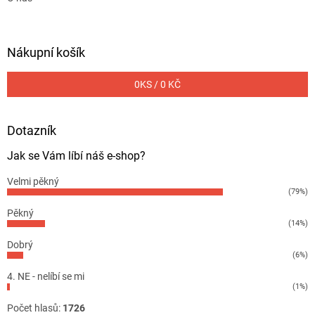
Nákupní košík
0
KS /
0 KČ
Dotazník
Jak se Vám líbí náš e-shop?
Velmi pěkný
(79%)
Pěkný
(14%)
Dobrý
(6%)
4. NE - nelíbí se mi
(1%)
Počet hlasů:
1726