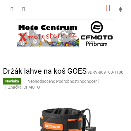
Přejít
NÁKUP
na
obsah
KOŠÍK
Držák lahve na koš GOES
9DRV-809100-1100
Průměrné
Neohodnoceno
Podrobnosti hodnocení
Novinka
hodnocení
Značka:
CFMOTO
produktu
je
0,0
z
5
hvězdiček.