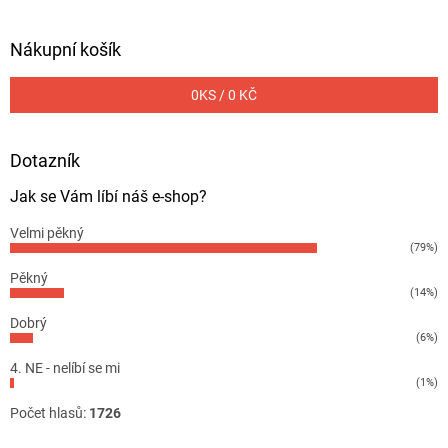
Nákupní košík
0
KS /
0 KČ
Dotazník
Jak se Vám líbí náš e-shop?
Velmi pěkný
(79%)
Pěkný
(14%)
Dobrý
(6%)
4. NE - nelíbí se mi
(1%)
Počet hlasů:
1726