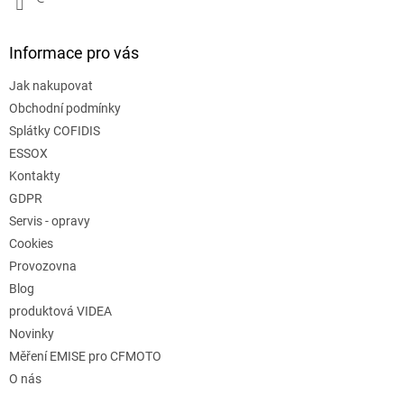
i
s
u
Informace pro vás
Jak nakupovat
Obchodní podmínky
Splátky COFIDIS
ESSOX
Kontakty
GDPR
Servis - opravy
Cookies
Provozovna
Blog
produktová VIDEA
Novinky
Měření EMISE pro CFMOTO
O nás