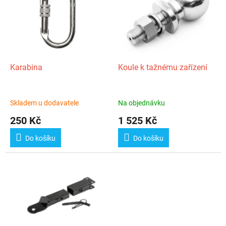
p
k
i
t
s
ů
p
r
o
d
Karabina
Koule k tažnému zařízení
u
k
t
Skladem u dodavatele
Na objednávku
ů
250 Kč
1 525 Kč
Do košíku
Do košíku