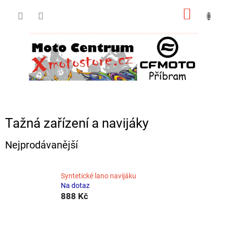
Přejít
NÁKUP
na
obsah
KOŠÍK
Tažná zařízení a navijáky
Nejprodávanější
Syntetické lano navijáku
Na dotaz
888 Kč