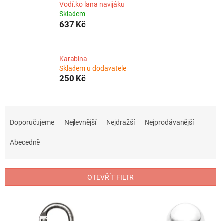
Vodítko lana navijáku
Skladem
637 Kč
Karabina
Skladem u dodavatele
250 Kč
Ř
a
Doporučujeme
Nejlevnější
Nejdražší
Nejprodávanější
z
e
Abecedně
n
í
p
OTEVŘÍT FILTR
r
o
V
d
ý
u