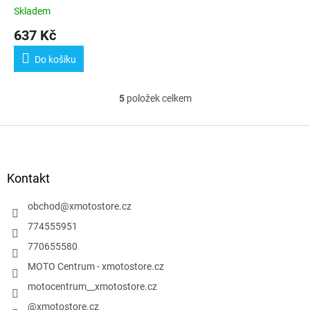
Skladem
637 Kč
Do košíku
5
položek celkem
O
v
l
Z
á
á
d
p
a
a
Kontakt
c
t
í
í
obchod
@
xmotostore.cz
p
r
774555951
v
770655580
k
y
MOTO Centrum - xmotostore.cz
v
motocentrum__xmotostore.cz
ý
p
@xmotostore.cz