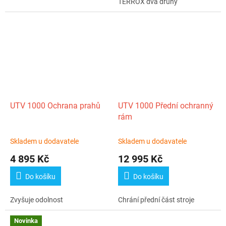
TERROX dva druhy
UTV 1000 Ochrana prahů
UTV 1000 Přední ochranný
rám
Skladem u dodavatele
Skladem u dodavatele
4 895 Kč
12 995 Kč
Do košíku
Do košíku
Zvyšuje odolnost
Chrání přední část stroje
Novinka