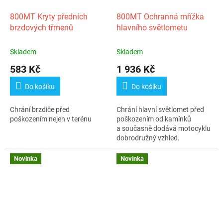
800MT Kryty předních
800MT Ochranná mřížka
brzdových třmenů
hlavního světlometu
Skladem
Skladem
583 Kč
1 936 Kč
Do košíku
Do košíku
Chrání brzdiče před
Chrání hlavní světlomet před
poškozením nejen v terénu
poškozením od kamínků
a současně dodává motocyklu
dobrodružný vzhled.
Novinka
Novinka