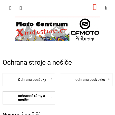
Přejít
NÁKUP
na
obsah
KOŠÍK
Ochrana stroje a nošiče
Ochrana posádky
ochrana podvozku
ochranné rámy a
nosiče
Nejprodávanější