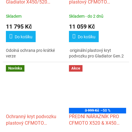
Gladiator X450/520
plastový CFMOTO
G2/Goes Terrox 400/500
Gladiator X450‑A/X520‑A
G2
Skladem
Skladem - do 2 dnů
11 795 Kč
11 059 Kč
Do košíku
Do košíku
Odolná ochrana pro krátké
originální plastový kryt
verze
podvozku pro Gladiator Gen.2
Novinka
Akce
3 999 Kč
–50 %
Ochranný kryt podvozku
PŘEDNÍ NÁRAZNÍK PRO
plastový CFMOTO
CFMOTO X520 & X450
X450/X520 G2
Gen. 2