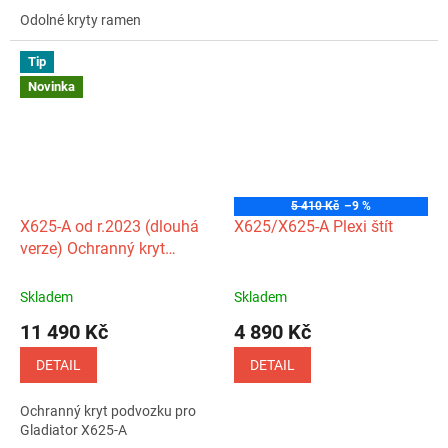
Odolné kryty ramen
Tip
Novinka
5 410 Kč
–9 %
X625‑A od r.2023 (dlouhá
X625/X625‑A Plexi štít
verze) Ochranný kryt
podvozku hliníkový
CFMOTO
Skladem
Skladem
11 490 Kč
4 890 Kč
DETAIL
DETAIL
Ochranný kryt podvozku pro
Gladiator X625-A