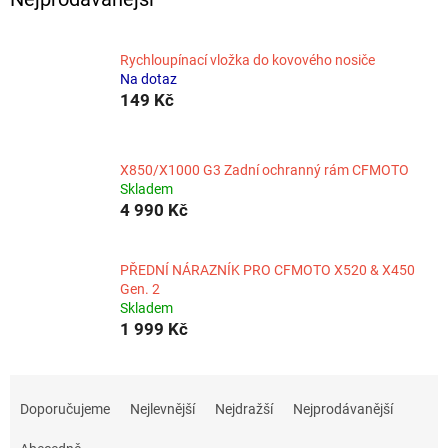
Rychloupínací vložka do kovového nosiče
Na dotaz
149 Kč
X850/X1000 G3 Zadní ochranný rám CFMOTO
Skladem
4 990 Kč
PŘEDNÍ NÁRAZNÍK PRO CFMOTO X520 & X450
Gen. 2
Skladem
1 999 Kč
Ř
a
Doporučujeme
Nejlevnější
Nejdražší
Nejprodávanější
z