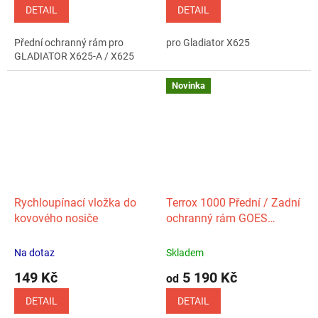
DETAIL
DETAIL
Přední ochranný rám pro
pro Gladiator X625
GLADIATOR X625-A / X625
Novinka
Rychloupínací vložka do
Terrox 1000 Přední / Zadní
kovového nosiče
ochranný rám GOES
(oranžový)
Na dotaz
Skladem
149 Kč
5 190 Kč
od
DETAIL
DETAIL