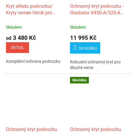
Kryt středu podvozku/
Ochranný kryt podvozku -
Kryty ramen hliník pro
Gladiator X450-A/520-A
GOES Terrox 1000
G1/ GOES Terrox
400‑A/500‑A
Skladem
Skladem
3 480 Kč
11 995 Kč
od
DETAIL
Do košíku
Kompletní ochrana podvozku
Robustní ochranný kryt pro
dlouhé verze
Novinka
Ochranný kryt podvozku
Ochranný kryt podvozku