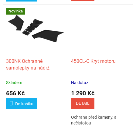
Novinka
300NK Ochranné
450CL‑C Kryt motoru
samolepky na nádrž
Skladem
Na dotaz
656 Kč
1 290 Kč
DETAIL
Do košíku
Ochrana před kameny, a
nečistotou