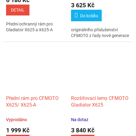
6 180 Kč
produktu
3 625 Kč
je
DETAIL
5,0
Do košíku
z
Přední ochranný rám pro
5
Gladiator X625 a X625-A
originálního příslušenství
hvězdiček.
CFMOTO z řady nové generace
Přední rám pro CFMOTO
Rozšiřovací lemy CFMOTO
X625/ X625-A
Gladiator X625
Vyprodáno
Na dotaz
1 999 Kč
3 840 Kč