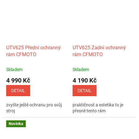
UTV625 Přední ochranný
UTV625 Zadní ochranný
rám CFMOTO
rám CFMOTO
Skladem
Skladem
4 990 Kč
4 190 Kč
DETAIL
DETAIL
zvyšte ještě ochranu pro svůj
praktičnost a estetika to je
stroj
přesně tento rám
Novinka