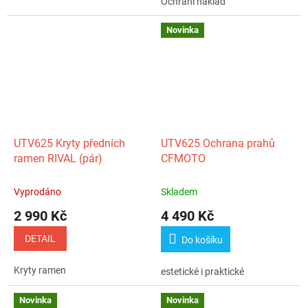
Ochrání náklad
Novinka
UTV625 Kryty předních
UTV625 Ochrana prahů
ramen RIVAL (pár)
CFMOTO
Vyprodáno
Skladem
2 990 Kč
4 490 Kč
DETAIL
Do košíku
Kryty ramen
estetické i praktické
Novinka
Novinka