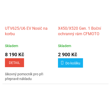
UTV625/U6 EV Nosič na
X450/X520 Gen. 1 Boční
korbu
ochranný rám CFMOTO
Skladem
Skladem
8 190 Kč
2 900 Kč
DETAIL
Do košíku
šikovný pomocník pro při
přepravě nákladu