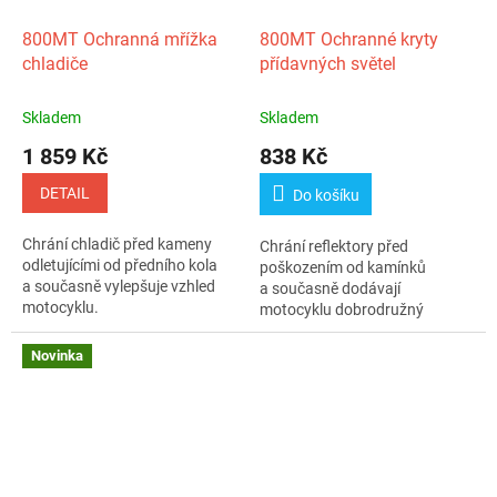
800MT Ochranná mřížka
800MT Ochranné kryty
chladiče
přídavných světel
Skladem
Skladem
1 859 Kč
838 Kč
DETAIL
Do košíku
Chrání chladič před kameny
Chrání reflektory před
odletujícími od předního kola
poškozením od kamínků
a současně vylepšuje vzhled
a současně dodávají
motocyklu.
motocyklu dobrodružný
vzhled.
Novinka