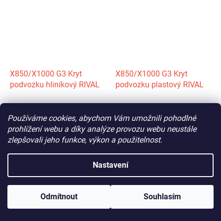
X850/X1000 G3 Kryt
X850/X1000 G3 Kryt
podvozku hliníkový RIVAL
podvozku plastový RIVAL
Skladem
Na dotaz
Používáme cookies, abychom Vám umožnili pohodlné
14 495 Kč
13 495 Kč
prohlížení webu a díky analýze provozu webu neustále
zlepšovali jeho funkce, výkon a použitelnost.
DETAIL
DETAIL
Nastavení
pevný kryt podvozku
Odmítnout
Souhlasím