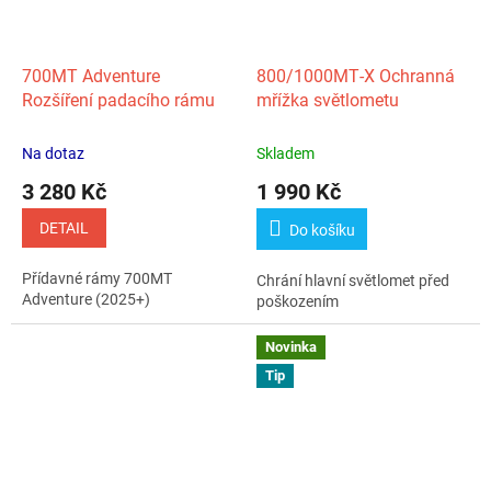
700MT Adventure
800/1000MT‑X Ochranná
Rozšíření padacího rámu
mřížka světlometu
Na dotaz
Skladem
3 280 Kč
1 990 Kč
DETAIL
Do košíku
Přídavné rámy 700MT
Chrání hlavní světlomet před
Adventure (2025+)
poškozením
Novinka
Tip