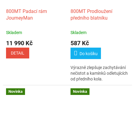
800MT Padací rám
800MT Prodloužení
JourneyMan
předního blatníku
Skladem
Skladem
11 990 Kč
587 Kč
DETAIL
Do košíku
Výrazně zlepšuje zachytávání
nečistot a kamínků odletujících
od předního kola.
Novinka
Novinka