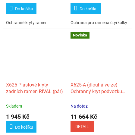
Do košíku
Do košíku
Ochranné kryty ramen
Ochrana pro ramena čtyřkolky
Novinka
X625 Plastové kryty
X625‑A (dlouhá verze)
zadních ramen RIVAL (pár)
Ochranný kryt podvozku
plastový CFMOTO
Skladem
Na dotaz
1 945 Kč
11 664 Kč
DETAIL
Do košíku