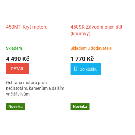
450MT Kryt motoru
450SR Závodní plexi štít
(kouřový)
Skladem
Skladem u dodavatele
4 490 Kč
1 770 Kč
DETAIL
Do košíku
Ochrana motoru proti
nečistotám, kamenům a dalším
vnější vlivům
Novinka
Novinka