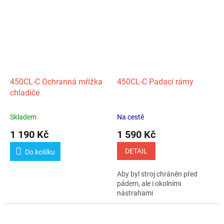
450CL‑C Ochranná mřížka
450CL‑C Padací rámy
chladiče
Skladem
Na cestě
1 190 Kč
1 590 Kč
DETAIL
Do košíku
Aby byl stroj chráněn před
pádem, ale i okolními
nástrahami