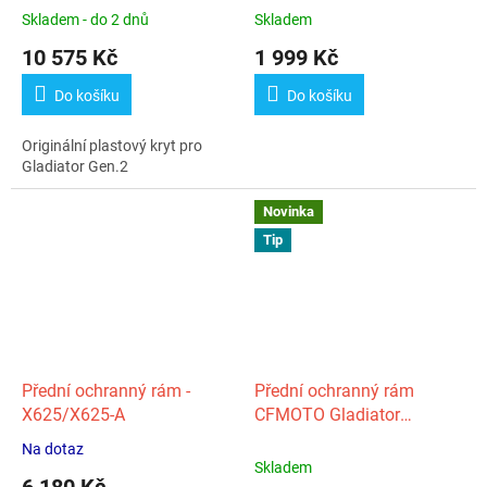
Skladem - do 2 dnů
Skladem
10 575 Kč
1 999 Kč
Do košíku
Do košíku
Originální plastový kryt pro
Gladiator Gen.2
Novinka
Tip
Přední ochranný rám -
Přední ochranný rám
X625/X625-A
CFMOTO Gladiator
X450/X520 Gen. 2
Na dotaz
Průměrné
Skladem
hodnocení