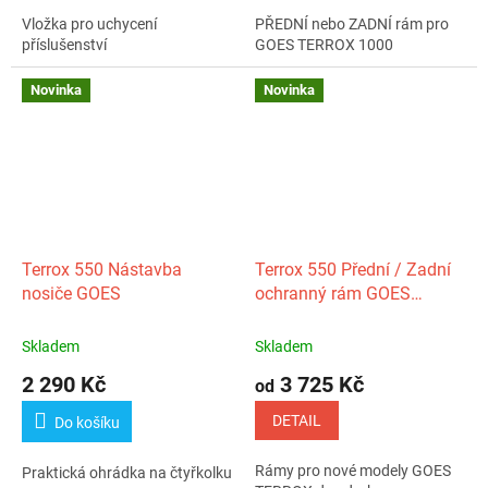
Vložka pro uchycení
PŘEDNÍ nebo ZADNÍ rám pro
příslušenství
GOES TERROX 1000
Novinka
Novinka
Terrox 550 Nástavba
Terrox 550 Přední / Zadní
nosiče GOES
ochranný rám GOES
(černý)
Skladem
Skladem
2 290 Kč
3 725 Kč
od
DETAIL
Do košíku
Rámy pro nové modely GOES
Praktická ohrádka na čtyřkolku