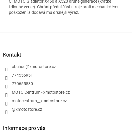
CFMOTO Gladiator X450 a X520 druhé generace (krátké
i dlouhé verze). Chrání přední část stroje proti mechanickému
poškození a dodává mu drsnější výraz.
Z
á
p
a
Kontakt
t
í
obchod
@
xmotostore.cz
774555951
770655580
MOTO Centrum - xmotostore.cz
motocentrum__xmotostore.cz
@xmotostore.cz
Informace pro vás