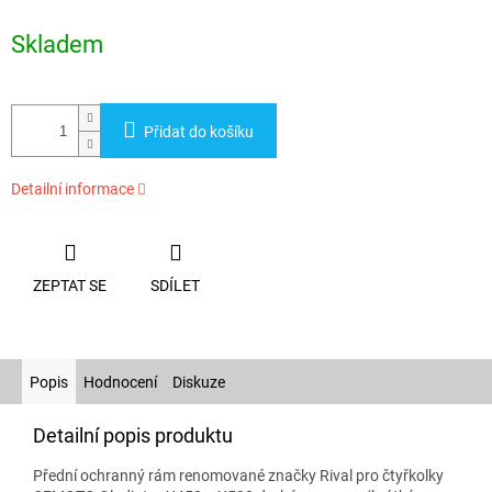
Měrná
cena:
Skladem
Přidat do košíku
Detailní informace
ZEPTAT SE
SDÍLET
Popis
Hodnocení
Diskuze
Detailní popis produktu
Přední ochranný rám renomované značky Rival pro čtyřkolky