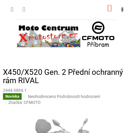
Přejít
NÁKUP
na
obsah
KOŠÍK
X450/X520 Gen. 2 Přední ochranný
rám RIVAL
2444.6864.1
Průměrné
Neohodnoceno
Podrobnosti hodnocení
Novinka
hodnocení
Značka:
CFMOTO
produktu
je
0,0
z
5