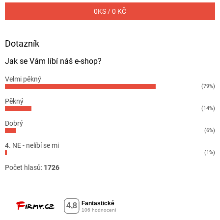
0
KS /
0 KČ
Dotazník
Jak se Vám líbí náš e-shop?
Velmi pěkný
(79%)
Pěkný
(14%)
Dobrý
(6%)
4. NE - nelíbí se mi
(1%)
Počet hlasů:
1726