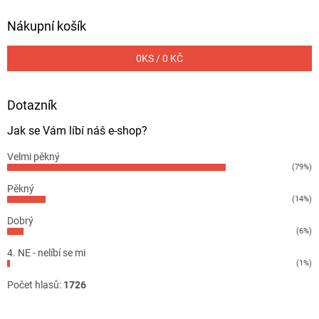
Nákupní košík
0
KS /
0 KČ
Dotazník
Jak se Vám líbí náš e-shop?
Velmi pěkný
(79%)
Pěkný
(14%)
Dobrý
(6%)
4. NE - nelíbí se mi
(1%)
Počet hlasů:
1726