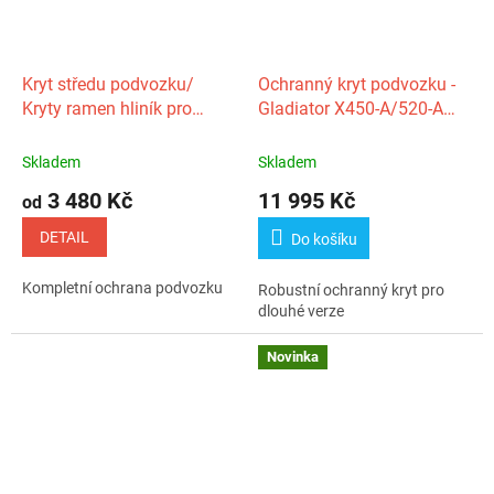
Kryt středu podvozku/
Ochranný kryt podvozku -
Kryty ramen hliník pro
Gladiator X450-A/520-A
GOES Terrox 1000
G1/ GOES Terrox
400‑A/500‑A
Skladem
Skladem
3 480 Kč
11 995 Kč
od
DETAIL
Do košíku
Kompletní ochrana podvozku
Robustní ochranný kryt pro
dlouhé verze
Novinka