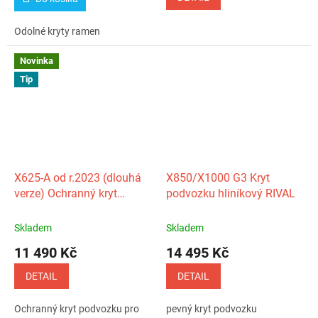
Odolné kryty ramen
Novinka
Tip
X625‑A od r.2023 (dlouhá
X850/X1000 G3 Kryt
verze) Ochranný kryt
podvozku hliníkový RIVAL
podvozku hliníkový
CFMOTO
Skladem
Skladem
11 490 Kč
14 495 Kč
DETAIL
DETAIL
Ochranný kryt podvozku pro
pevný kryt podvozku