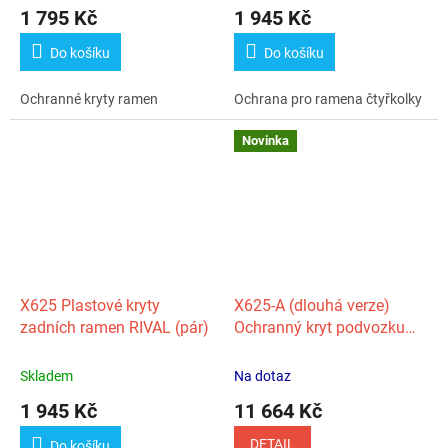
1 795 Kč
1 945 Kč
Do košíku
Do košíku
Ochranné kryty ramen
Ochrana pro ramena čtyřkolky
Novinka
X625 Plastové kryty
X625‑A (dlouhá verze)
zadních ramen RIVAL (pár)
Ochranný kryt podvozku
plastový CFMOTO
Skladem
Na dotaz
1 945 Kč
11 664 Kč
DETAIL
Do košíku