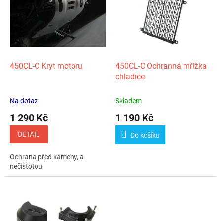
p
k
i
t
s
ů
p
r
o
d
450CL‑C Kryt motoru
450CL‑C Ochranná mřížka
u
chladiče
k
t
Na dotaz
Skladem
ů
1 290 Kč
1 190 Kč
DETAIL
Do košíku
Ochrana před kameny, a
nečistotou