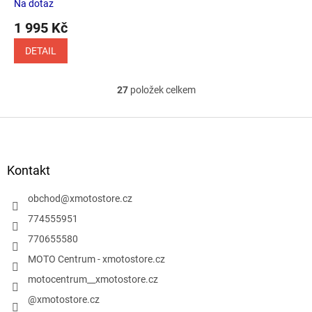
Na dotaz
1 995 Kč
DETAIL
27
položek celkem
O
v
l
Z
á
á
d
p
a
a
Kontakt
c
t
í
í
obchod
@
xmotostore.cz
p
r
774555951
v
770655580
k
y
MOTO Centrum - xmotostore.cz
v
motocentrum__xmotostore.cz
ý
p
@xmotostore.cz
i