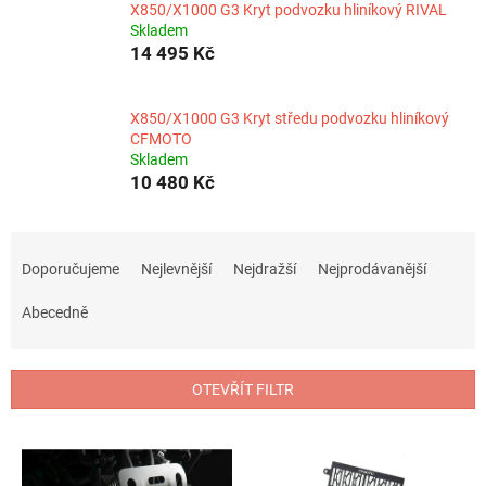
X850/X1000 G3 Kryt podvozku hliníkový RIVAL
Skladem
14 495 Kč
X850/X1000 G3 Kryt středu podvozku hliníkový
CFMOTO
Skladem
10 480 Kč
Ř
a
Doporučujeme
Nejlevnější
Nejdražší
Nejprodávanější
z
e
Abecedně
n
í
p
OTEVŘÍT FILTR
r
o
V
d
ý
u