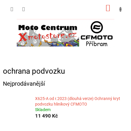
Přejít
NÁKUP
na
obsah
KOŠÍK
ochrana podvozku
Nejprodávanější
X625‑A od r.2023 (dlouhá verze) Ochranný kryt
podvozku hliníkový CFMOTO
Skladem
11 490 Kč