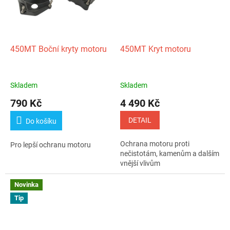
450MT Boční kryty motoru
450MT Kryt motoru
Skladem
Skladem
790 Kč
4 490 Kč
DETAIL
Do košíku
Ochrana motoru proti
Pro lepší ochranu motoru
nečistotám, kamenům a dalším
vnější vlivům
Novinka
Tip