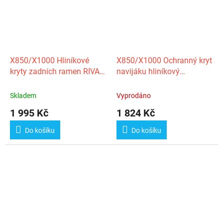
X850/X1000 Hliníkové
X850/X1000 Ochranný kryt
kryty zadních ramen RIVAL
navijáku hliníkový
(pár)
CFMOTO
Skladem
Vyprodáno
1 995 Kč
1 824 Kč
Do košíku
Do košíku