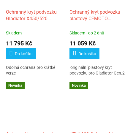
Ochranný kryt podvozku
Ochranný kryt podvozku
Gladiator X450/520
plastový CFMOTO
G2/Goes Terrox 400/500
Gladiator X450‑A/X520‑A
G2
Skladem
Skladem - do 2 dnů
11 795 Kč
11 059 Kč
Do košíku
Do košíku
Odolná ochrana pro krátké
originální plastový kryt
verze
podvozku pro Gladiator Gen.2
Novinka
Novinka