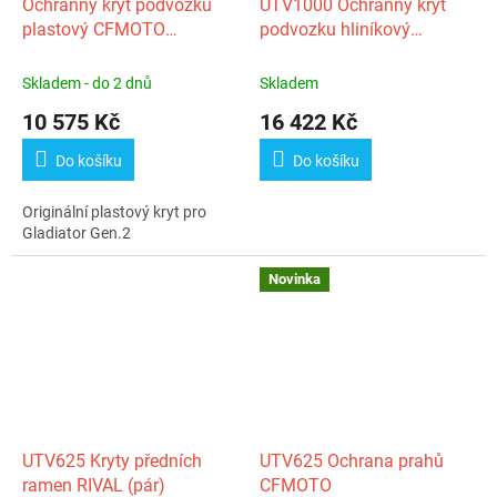
Ochranný kryt podvozku
UTV1000 Ochranný kryt
plastový CFMOTO
podvozku hliníkový
X450/X520 G2
CFMOTO
Skladem - do 2 dnů
Skladem
10 575 Kč
16 422 Kč
Do košíku
Do košíku
Originální plastový kryt pro
Gladiator Gen.2
Novinka
UTV625 Kryty předních
UTV625 Ochrana prahů
ramen RIVAL (pár)
CFMOTO