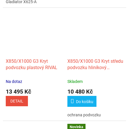
Gladiator X625-A
X850/X1000 G3 Kryt
X850/X1000 G3 Kryt středu
podvozku plastový RIVAL
podvozku hliníkový
CFMOTO
Na dotaz
Skladem
13 495 Kč
10 480 Kč
DETAIL
Do košíku
ochrana podvozku
Novinka