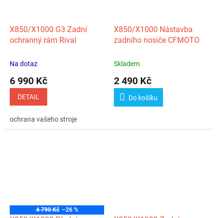
X850/X1000 G3 Zadní
X850/X1000 Nástavba
ochranný rám Rival
zadního nosiče CFMOTO
Na dotaz
Skladem
6 990 Kč
2 490 Kč
DETAIL
Do košíku
ochrana vašeho stroje
4 790 Kč
–26 %