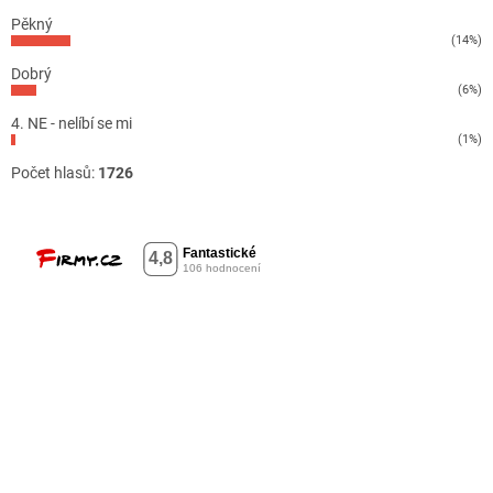
Pěkný
(14%)
Dobrý
(6%)
4. NE - nelíbí se mi
(1%)
Počet hlasů:
1726