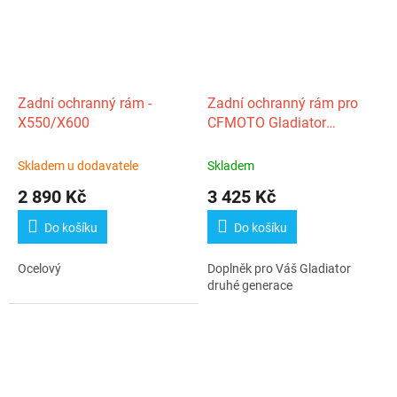
Zadní ochranný rám -
Zadní ochranný rám pro
X550/X600
CFMOTO Gladiator
X450/X520 Gen. 2
Skladem u dodavatele
Skladem
2 890 Kč
3 425 Kč
Do košíku
Do košíku
Ocelový
Doplněk pro Váš Gladiator
druhé generace