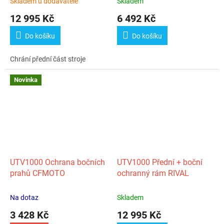
Skladem u dodavatele
Skladem
12 995 Kč
6 492 Kč
Do košíku
Do košíku
Chrání přední část stroje
Novinka
UTV1000 Ochrana bočních
UTV1000 Přední + boční
prahů CFMOTO
ochranný rám RIVAL
Na dotaz
Skladem
3 428 Kč
12 995 Kč