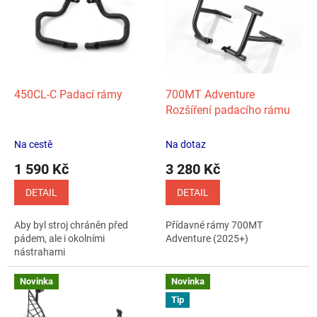
p
k
i
t
s
ů
p
r
o
d
450CL‑C Padací rámy
700MT Adventure
u
Rozšíření padacího rámu
k
t
Na cestě
Na dotaz
ů
1 590 Kč
3 280 Kč
DETAIL
DETAIL
Aby byl stroj chráněn před
Přídavné rámy 700MT
pádem, ale i okolními
Adventure (2025+)
nástrahami
Novinka
Novinka
Tip