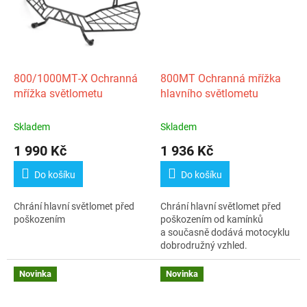
800/1000MT‑X Ochranná
800MT Ochranná mřížka
mřížka světlometu
hlavního světlometu
Skladem
Skladem
1 990 Kč
1 936 Kč
Do košíku
Do košíku
Chrání hlavní světlomet před
Chrání hlavní světlomet před
poškozením
poškozením od kamínků
a současně dodává motocyklu
dobrodružný vzhled.
Novinka
Novinka