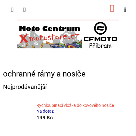
Přejít
NÁKUP
na
obsah
KOŠÍK
ochranné rámy a nosiče
Nejprodávanější
Rychloupínací vložka do kovového nosiče
Na dotaz
149 Kč