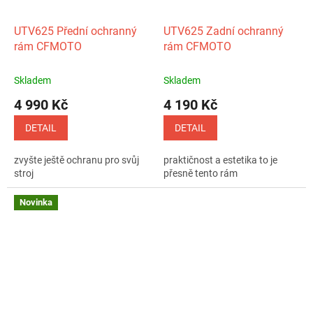
UTV625 Přední ochranný
UTV625 Zadní ochranný
rám CFMOTO
rám CFMOTO
Skladem
Skladem
4 990 Kč
4 190 Kč
DETAIL
DETAIL
zvyšte ještě ochranu pro svůj
praktičnost a estetika to je
stroj
přesně tento rám
Novinka