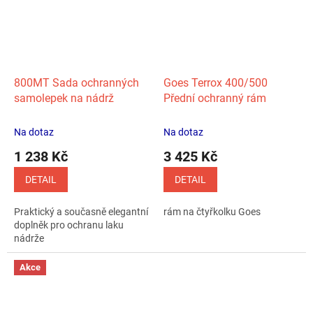
800MT Sada ochranných
Goes Terrox 400/500
samolepek na nádrž
Přední ochranný rám
Na dotaz
Na dotaz
1 238 Kč
3 425 Kč
DETAIL
DETAIL
Praktický a současně elegantní
rám na čtyřkolku Goes
doplněk pro ochranu laku
nádrže
Akce