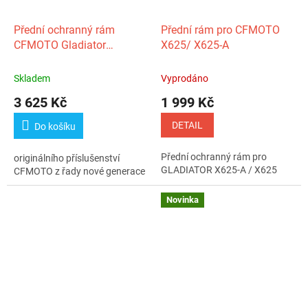
Přední ochranný rám
Přední rám pro CFMOTO
CFMOTO Gladiator
X625/ X625-A
X450/X520 Gen. 2
Skladem
Vyprodáno
3 625 Kč
1 999 Kč
DETAIL
Do košíku
Přední ochranný rám pro
originálního příslušenství
GLADIATOR X625-A / X625
CFMOTO z řady nové generace
Novinka