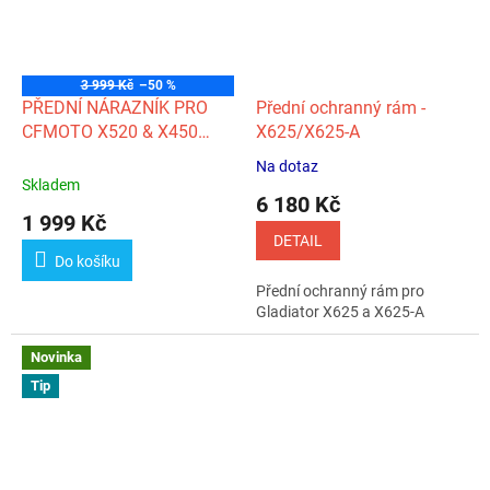
3 999 Kč
–50 %
PŘEDNÍ NÁRAZNÍK PRO
Přední ochranný rám -
CFMOTO X520 & X450
X625/X625-A
Gen. 2
Na dotaz
Průměrné
Skladem
hodnocení
6 180 Kč
produktu
1 999 Kč
je
DETAIL
5,0
Do košíku
z
Přední ochranný rám pro
5
Gladiator X625 a X625-A
hvězdiček.
Novinka
Tip