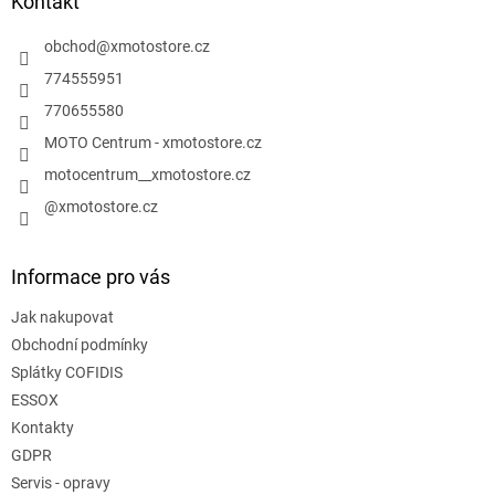
a
Kontakt
c
t
í
í
obchod
@
xmotostore.cz
p
r
774555951
v
770655580
k
y
MOTO Centrum - xmotostore.cz
v
motocentrum__xmotostore.cz
ý
p
@xmotostore.cz
i
s
u
Informace pro vás
Jak nakupovat
Obchodní podmínky
Splátky COFIDIS
ESSOX
Kontakty
GDPR
Servis - opravy