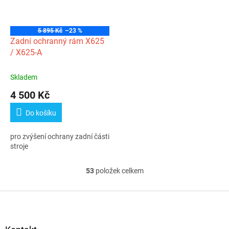
5 895 Kč
–23 %
Zadní ochranný rám X625
/ X625-A
Skladem
4 500 Kč
Do košíku
pro zvýšení ochrany zadní části
stroje
53
položek celkem
O
v
l
Z
á
á
d
p
a