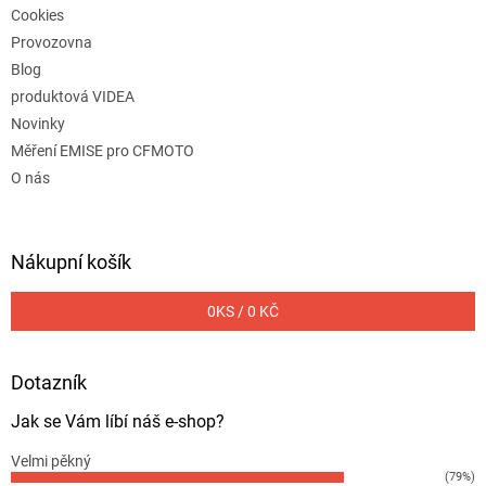
Cookies
Provozovna
Blog
produktová VIDEA
Novinky
Měření EMISE pro CFMOTO
O nás
Nákupní košík
0
KS /
0 KČ
Dotazník
Jak se Vám líbí náš e-shop?
Velmi pěkný
(79%)