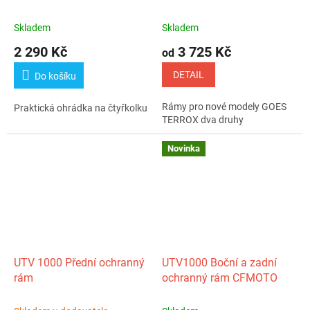
(černý)
Skladem
Skladem
2 290 Kč
3 725 Kč
od
DETAIL
Do košíku
Rámy pro nové modely GOES
Praktická ohrádka na čtyřkolku
TERROX dva druhy
Novinka
UTV 1000 Přední ochranný
UTV1000 Boční a zadní
rám
ochranný rám CFMOTO