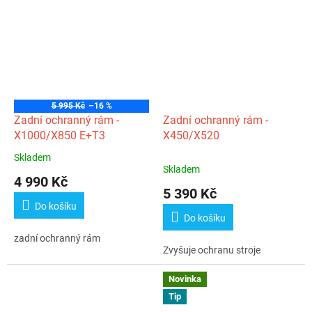
5 995 Kč
–16 %
Zadní ochranný rám -
Zadní ochranný rám -
X1000/X850 E+T3
X450/X520
Skladem
Průměrné
Skladem
hodnocení
4 990 Kč
produktu
5 390 Kč
je
Do košíku
5,0
Do košíku
z
zadní ochranný rám
5
Zvyšuje ochranu stroje
hvězdiček.
Novinka
Tip