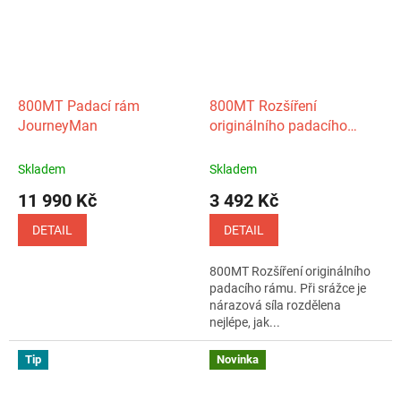
800MT Padací rám
800MT Rozšíření
JourneyMan
originálního padacího
rámu
Skladem
Skladem
11 990 Kč
3 492 Kč
DETAIL
DETAIL
800MT Rozšíření originálního
padacího rámu. Při srážce je
nárazová síla rozdělena
nejlépe, jak...
Tip
Novinka