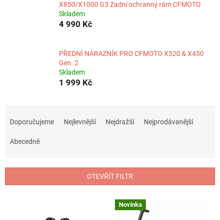
X850/X1000 G3 Zadní ochranný rám CFMOTO
Skladem
4 990 Kč
PŘEDNÍ NÁRAZNÍK PRO CFMOTO X520 & X450
Gen. 2
Skladem
1 999 Kč
Ř
a
Doporučujeme
Nejlevnější
Nejdražší
Nejprodávanější
z
e
Abecedně
n
í
p
OTEVŘÍT FILTR
r
o
V
Novinka
d
ý
u