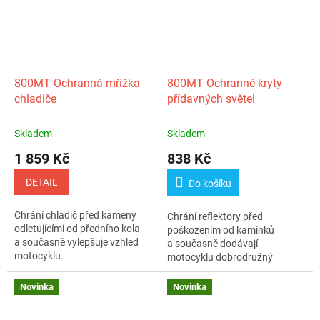
800MT Ochranná mřížka
800MT Ochranné kryty
chladiče
přídavných světel
Skladem
Skladem
1 859 Kč
838 Kč
DETAIL
Do košíku
Chrání chladič před kameny
Chrání reflektory před
odletujícími od předního kola
poškozením od kamínků
a současně vylepšuje vzhled
a současně dodávají
motocyklu.
motocyklu dobrodružný
vzhled.
Novinka
Novinka