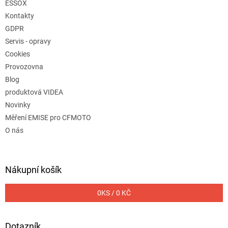
ESSOX
Kontakty
GDPR
Servis - opravy
Cookies
Provozovna
Blog
produktová VIDEA
Novinky
Měření EMISE pro CFMOTO
O nás
Nákupní košík
0
KS /
0 KČ
Dotazník