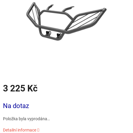
hvězdiček.
3 225 Kč
Měrná
cena:
Na dotaz
Položka byla vyprodána…
Detailní informace