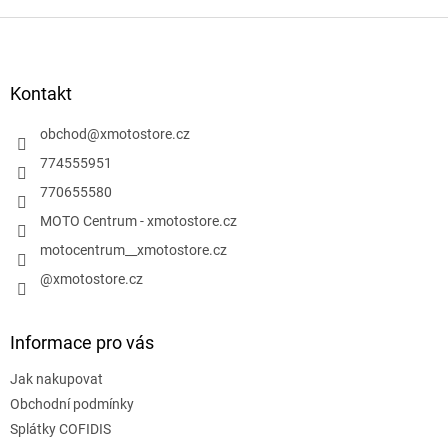
Z
á
p
a
Kontakt
t
í
obchod
@
xmotostore.cz
774555951
770655580
MOTO Centrum - xmotostore.cz
motocentrum__xmotostore.cz
@xmotostore.cz
Informace pro vás
Jak nakupovat
Obchodní podmínky
Splátky COFIDIS