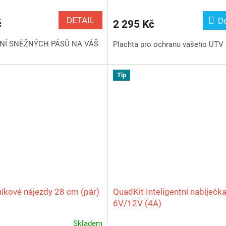
DETAIL
D
č
2 295 Kč
NÍ SNĚŽNÝCH PÁSŮ NA VÁŠ
Plachta pro ochranu vašeho UTV
Tip
níkové nájezdy 28 cm (pár)
QuadKit Inteligentní nabíječka
6V/12V (4A)
Skladem