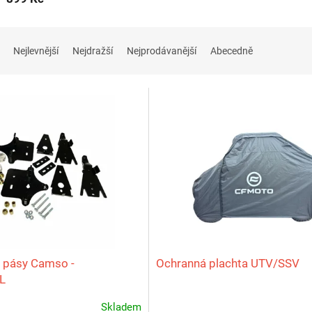
Nejlevnější
Nejdražší
Nejprodávanější
Abecedně
 pásy Camso -
Ochranná plachta UTV/SSV
L
V625,X450/520,GOES400/500,X625-
Skladem