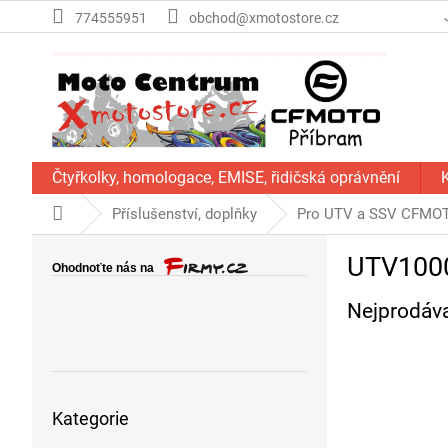
Přejít
774555951
obchod@xmotostore.cz
na
obsah
Čtyřkolky, homologace, EMISE, řidičská oprávnění
Domů
Příslušenství, doplňky
Pro UTV a SSV CFMO
P
UTV100
o
s
Nejprodáva
t
r
a
n
Přeskočit
n
Kategorie
kategorie
í