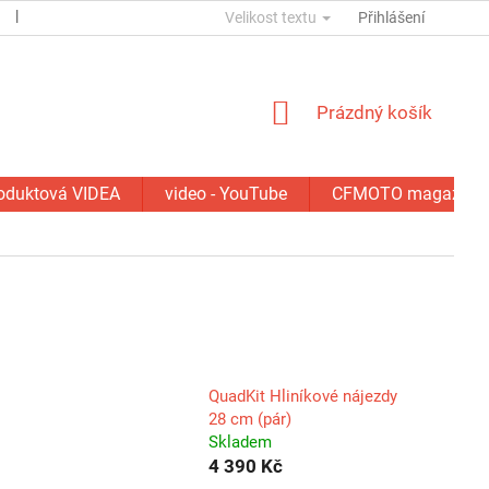
ESSOX
KONTAKTY
Velikost textu
GDPR
SERVIS - OPRAVY
Přihlášení
NÁKUPNÍ
Prázdný košík
KOŠÍK
oduktová VIDEA
video - YouTube
CFMOTO magazín
QuadKit Hliníkové nájezdy
28 cm (pár)
Skladem
4 390 Kč