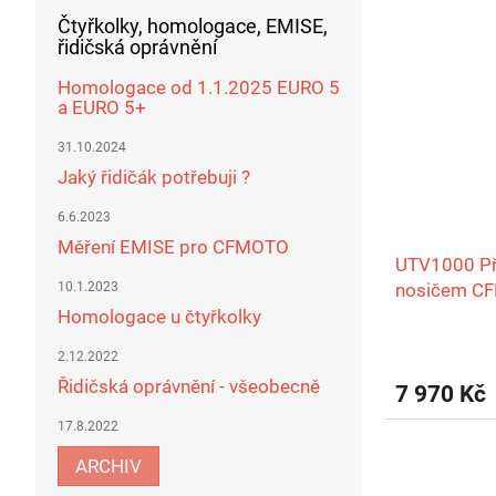
Čtyřkolky, homologace, EMISE,
řidičská oprávnění
Homologace od 1.1.2025 EURO 5
a EURO 5+
31.10.2024
Jaký řidičák potřebuji ?
6.6.2023
Měření EMISE pro CFMOTO
UTV1000 Př
nosičem C
10.1.2023
Homologace u čtyřkolky
2.12.2022
Řidičská oprávnění - všeobecně
7 970 Kč
17.8.2022
ARCHIV