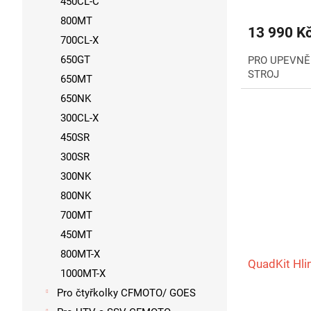
450CL-C
800MT
13 990 K
700CL-X
650GT
PRO UPEVNĚ
STROJ
650MT
650NK
300CL-X
450SR
300SR
300NK
800NK
700MT
450MT
800MT-X
QuadKit Hli
1000MT-X
Pro čtyřkolky CFMOTO/ GOES