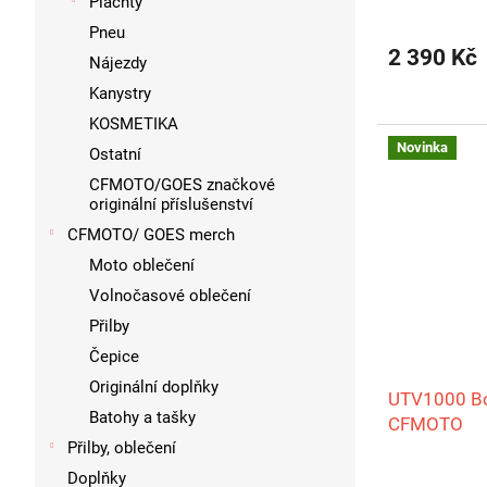
Plachty
Pneu
2 390 Kč
Nájezdy
Kanystry
KOSMETIKA
Novinka
Ostatní
CFMOTO/GOES značkové
originální příslušenství
CFMOTO/ GOES merch
Moto oblečení
Volnočasové oblečení
Přilby
Čepice
Originální doplňky
UTV1000 Bo
Batohy a tašky
CFMOTO
Přilby, oblečení
Doplňky