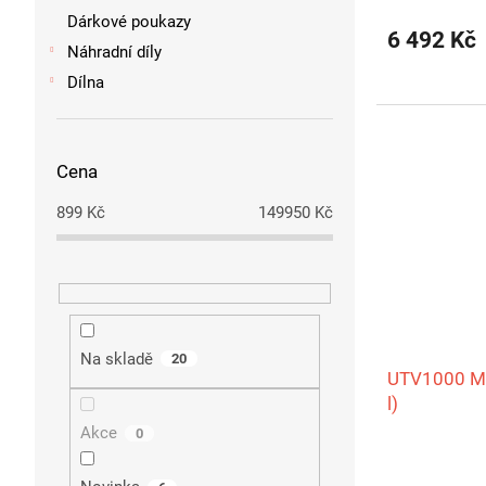
Dárkové poukazy
6 492 Kč
Náhradní díly
Dílna
Cena
899
Kč
149950
Kč
Na skladě
20
UTV1000 Mo
l)
Akce
0