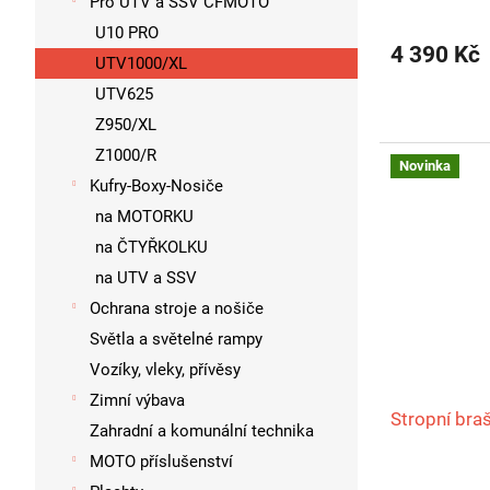
Pro UTV a SSV CFMOTO
U10 PRO
4 390 Kč
UTV1000/XL
UTV625
Z950/XL
Z1000/R
Novinka
Kufry-Boxy-Nosiče
na MOTORKU
na ČTYŘKOLKU
na UTV a SSV
Ochrana stroje a nošiče
Světla a světelné rampy
Vozíky, vleky, přívěsy
Zimní výbava
Stropní br
Zahradní a komunální technika
MOTO příslušenství