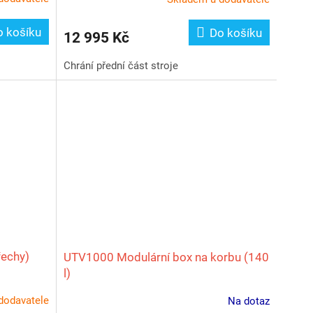
o košíku
Do košíku
12 995 Kč
Chrání přední část stroje
řechy)
UTV1000 Modulární box na korbu (140
l)
dodavatele
Na dotaz