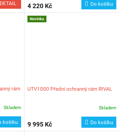
DETAIL
Do košíku
4 220 Kč
Novinka
ranný rám
UTV1000 Přední ochranný rám RIVAL
Skladem
Skladem
o košíku
Do košíku
9 995 Kč