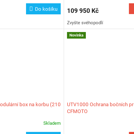
Do košíku
109 950 Kč
Zvyšte svéhopodlí
Novinka
dulární box na korbu (210
UTV1000 Ochrana bočních p
CFMOTO
Skladem