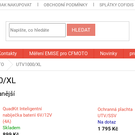
JAK NAKUPOVAT
OBCHODNÍ PODMÍNKY
SPLÁTKY COFIDIS
HLEDAT
Kontakty
Měření EMISE pro CFMOTO
Novinky
pr
TO
UTV1000/XL
0/XL
nější
QuadKit Inteligentní
Ochranná plachta
nabíječka baterií 6V/12V
UTV/SSV
(4A)
Na dotaz
Skladem
1 795 Kč
899 Kč