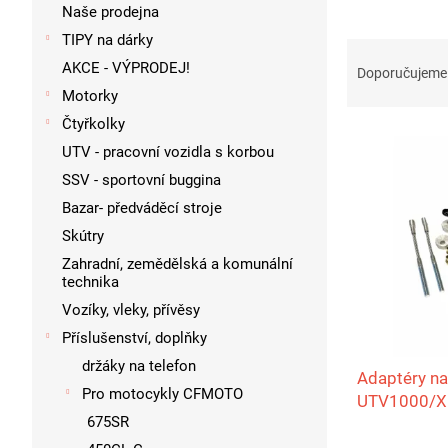
p
Naše prodejna
a
TIPY na dárky
Ř
n
AKCE - VÝPRODEJ!
a
e
Doporučujeme
z
l
Motorky
e
Čtyřkolky
V
n
UTV - pracovní vozidla s korbou
ý
í
p
SSV - sportovní buggina
p
i
r
Bazar- předváděcí stroje
s
o
Skútry
p
d
Zahradní, zemědělská a komunální
r
u
technika
o
k
Vozíky, vleky, přívěsy
d
t
Příslušenství, doplňky
u
ů
k
držáky na telefon
Adaptéry na
t
Pro motocykly CFMOTO
UTV1000/X
ů
675SR
(2023+),UT
A