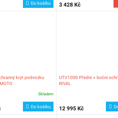
Do košíku
3 428 Kč
hranný kryt podvozku
UTV1000 Přední + boční och
CFMOTO
RIVAL
Skladem
Do košíku
D
č
12 995 Kč