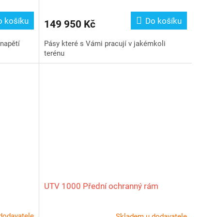
o košíku
Do košíku
149 950 Kč
 napětí
Pásy které s Vámi pracují v jakémkoli
terénu
UTV 1000 Přední ochranný rám
dodavatele
Skladem u dodavatele