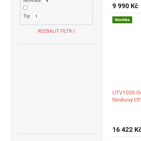
Novinka
6
9 990 Kč
Tip
1
Novinka
ROZBALIT FILTR
UTV1000 Oc
hliníkový 
16 422 K