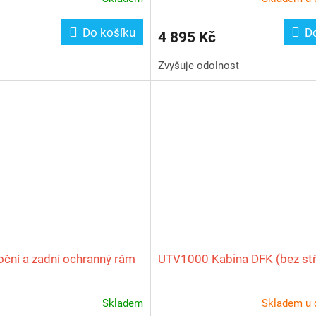
Do košíku
D
4 895 Kč
Zvyšuje odolnost
ční a zadní ochranný rám
UTV1000 Kabina DFK (bez st
Skladem
Skladem u 