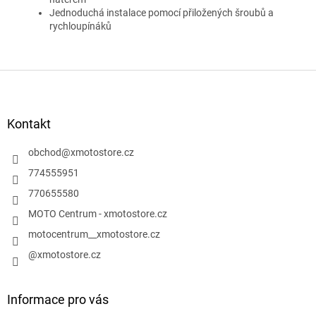
Jednoduchá instalace pomocí přiložených šroubů a
rychloupínáků
Z
á
p
a
Kontakt
t
í
obchod
@
xmotostore.cz
774555951
770655580
MOTO Centrum - xmotostore.cz
motocentrum__xmotostore.cz
@xmotostore.cz
Informace pro vás