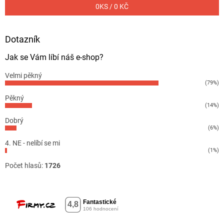
0
KS /
0 KČ
Dotazník
Jak se Vám líbí náš e-shop?
Velmi pěkný
(79%)
Pěkný
(14%)
Dobrý
(6%)
4. NE - nelíbí se mi
(1%)
Počet hlasů:
1726