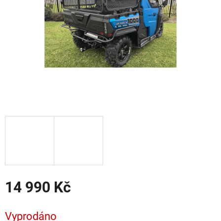
14 990 Kč
Měrná
cena:
Vyprodáno