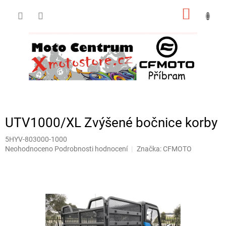
Přejít
NÁKUP
na
obsah
KOŠÍK
UTV1000/XL Zvýšené bočnice korby
5HYV-803000-1000
Průměrné
Neohodnoceno
Podrobnosti hodnocení
Značka:
CFMOTO
hodnocení
produktu
je
0,0
z
5
hvězdiček.