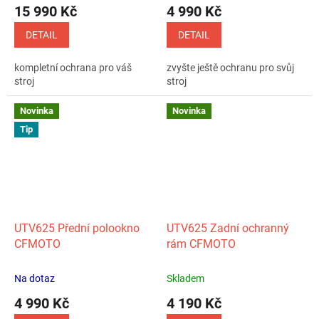
15 990 Kč
4 990 Kč
DETAIL
DETAIL
kompletní ochrana pro váš
zvyšte ještě ochranu pro svůj
stroj
stroj
Novinka
Novinka
Tip
UTV625 Přední polookno
UTV625 Zadní ochranný
CFMOTO
rám CFMOTO
Na dotaz
Skladem
4 990 Kč
4 190 Kč