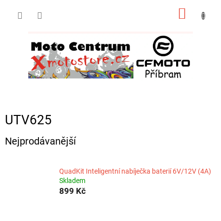
Přejít
NÁKUP
na
obsah
KOŠÍK
UTV625
Nejprodávanější
QuadKit Inteligentní nabíječka baterií 6V/12V (4A)
Skladem
899 Kč