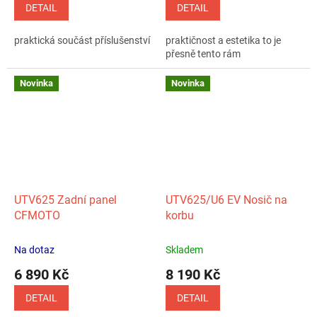
DETAIL
DETAIL
praktická součást příslušenství
praktičnost a estetika to je
přesně tento rám
Novinka
Novinka
UTV625 Zadní panel
UTV625/U6 EV Nosič na
CFMOTO
korbu
Na dotaz
Skladem
6 890 Kč
8 190 Kč
DETAIL
DETAIL