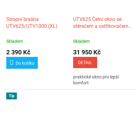
Stropní brašna
UTV625 Čelní okno se
UTV625/UTV1000 (XL)
stěračem a ostřikovačem
DFK
Skladem
Skladem
2 390 Kč
31 950 Kč
DETAIL
Do košíku
praktické okno pro lepší
komfort
Tip