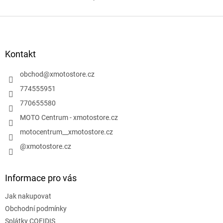
O
v
l
Z
á
á
d
p
a
a
Kontakt
c
t
í
í
obchod
@
xmotostore.cz
p
r
774555951
v
770655580
k
y
MOTO Centrum - xmotostore.cz
v
motocentrum__xmotostore.cz
ý
p
@xmotostore.cz
i
s
u
Informace pro vás
Jak nakupovat
Obchodní podmínky
Splátky COFIDIS