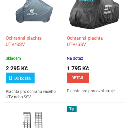
p
k
i
t
s
ů
p
r
o
d
Ochranná plachta
Ochranná plachta
u
UTV/SSV
UTV/SSV
k
t
Skladem
Na dotaz
ů
2 295 Kč
1 795 Kč
DETAIL
Do košíku
Plachta pro pracovní stroje
Plachta pro ochranu vašeho
UTV nebo SSV
Tip