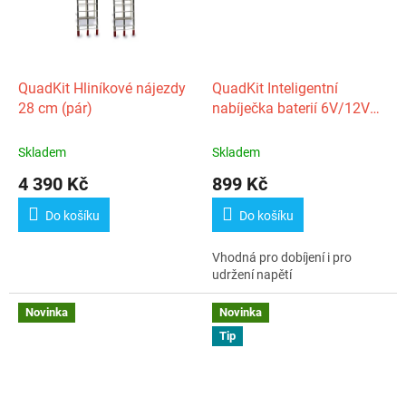
QuadKit Hliníkové nájezdy
QuadKit Inteligentní
28 cm (pár)
nabíječka baterií 6V/12V
(4A)
Skladem
Skladem
4 390 Kč
899 Kč
Do košíku
Do košíku
Vhodná pro dobíjení i pro
udržení napětí
Novinka
Novinka
Tip