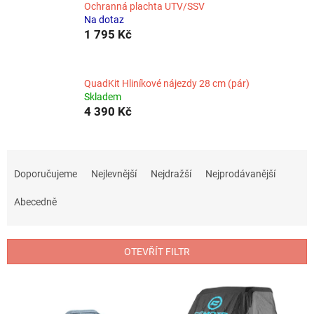
Ochranná plachta UTV/SSV
Na dotaz
1 795 Kč
QuadKit Hliníkové nájezdy 28 cm (pár)
Skladem
4 390 Kč
Ř
a
Doporučujeme
Nejlevnější
Nejdražší
Nejprodávanější
z
e
Abecedně
n
í
p
OTEVŘÍT FILTR
r
o
V
d
ý
u