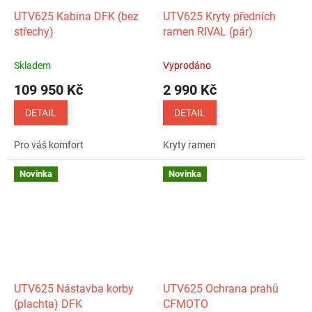
UTV625 Kabina DFK (bez
UTV625 Kryty předních
střechy)
ramen RIVAL (pár)
Skladem
Vyprodáno
109 950 Kč
2 990 Kč
DETAIL
DETAIL
Pro váš komfort
Kryty ramen
Novinka
Novinka
UTV625 Nástavba korby
UTV625 Ochrana prahů
(plachta) DFK
CFMOTO