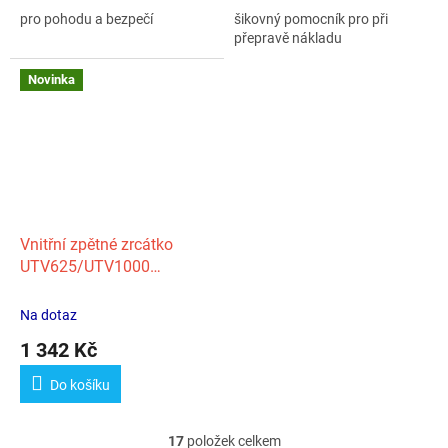
pro pohodu a bezpečí
šikovný pomocník pro při
přepravě nákladu
Novinka
Vnitřní zpětné zrcátko
UTV625/UTV1000
(XL)/Z1000 Sport (R)
Na dotaz
1 342 Kč
Do košíku
17
položek celkem