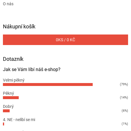
O nás
Nákupní košík
0
KS /
0 KČ
Dotazník
Jak se Vám líbí náš e-shop?
Velmi pěkný
(79%)
Pěkný
(14%)
Dobrý
(6%)
4. NE - nelíbí se mi
(1%)