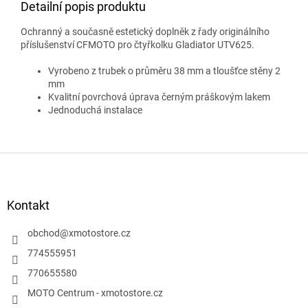
Detailní popis produktu
Ochranný a současně estetický doplněk z řady originálního
příslušenství CFMOTO pro čtyřkolku Gladiator UTV625.
Vyrobeno z trubek o průměru 38 mm a tloušťce stěny 2
mm
Kvalitní povrchová úprava černým práškovým lakem
Jednoduchá instalace
Z
á
p
a
Kontakt
t
í
obchod
@
xmotostore.cz
774555951
770655580
MOTO Centrum - xmotostore.cz