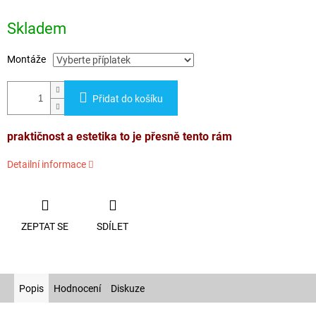
Měrná
cena:
Skladem
Montáže
Přidat do košíku
praktičnost a estetika to je přesně tento rám
Detailní informace
ZEPTAT SE
SDÍLET
Popis
Hodnocení
Diskuze