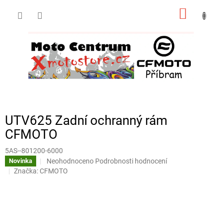
Přejít
NÁKUP
na
obsah
KOŠÍK
UTV625 Zadní ochranný rám
CFMOTO
5AS--801200-6000
Průměrné
Neohodnoceno
Podrobnosti hodnocení
Novinka
hodnocení
Značka:
CFMOTO
produktu
je
0,0
z
5