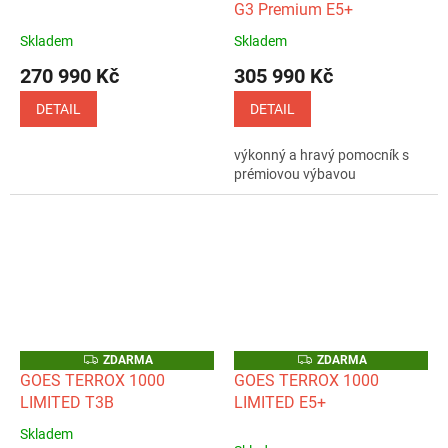
G3 Premium E5+
R
R
M
M
A
A
Skladem
Skladem
Průměrné
Průměrné
hodnocení
hodnocení
270 990 Kč
305 990 Kč
produktu
produktu
je
je
DETAIL
DETAIL
4,0
5,0
z
z
výkonný a hravý pomocník s
5
5
prémiovou výbavou
hvězdiček.
hvězdiček.
Z
Z
ZDARMA
ZDARMA
D
D
GOES TERROX 1000
GOES TERROX 1000
A
A
LIMITED T3B
LIMITED E5+
R
R
M
M
A
A
Skladem
Průměrné