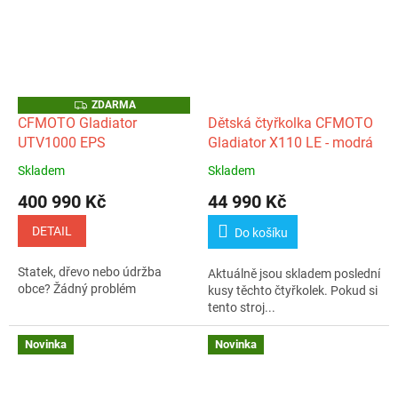
Z
ZDARMA
D
CFMOTO Gladiator
Dětská čtyřkolka CFMOTO
A
UTV1000 EPS
Gladiator X110 LE - modrá
R
M
A
Skladem
Skladem
Průměrné
Průměrné
hodnocení
hodnocení
400 990 Kč
44 990 Kč
produktu
produktu
je
je
DETAIL
Do košíku
5,0
5,0
z
z
Statek, dřevo nebo údržba
Aktuálně jsou skladem poslední
5
5
obce? Žádný problém
kusy těchto čtyřkolek. Pokud si
hvězdiček.
hvězdiček.
tento stroj...
Novinka
Novinka