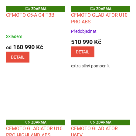
Z
Z
ZDARMA
ZDARMA
D
D
CFMOTO C5-A G4 T3B
CFMOTO GLADIATOR U10
A
A
PRO ABS
R
R
M
M
A
A
Předobjednat
Průměrné
Skladem
hodnocení
510 990 Kč
produktu
160 990 Kč
od
je
DETAIL
5,0
DETAIL
z
extra silný pomocník
5
hvězdiček.
Z
Z
ZDARMA
ZDARMA
D
D
CFMOTO GLADIATOR U10
CFMOTO GLADIATOR
A
A
PRO HIGHLAND ABS
U6EV
R
R