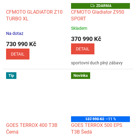
Z
ZDARMA
D
CFMOTO GLADIATOR Z10
CFMOTO Gladiator Z950
A
TURBO XL
SPORT
R
M
A
Skladem
Průměrné
Na dotaz
hodnocení
370 990 Kč
produktu
730 990 Kč
je
DETAIL
5,0
DETAIL
z
sportovní duch plný zábavy
5
hvězdiček.
Tip
Novinka
137 990 Kč
–11 %
GOES TERROX 400 T3B
GOES TERROX 500 EPS
Černá
T3B Šedá