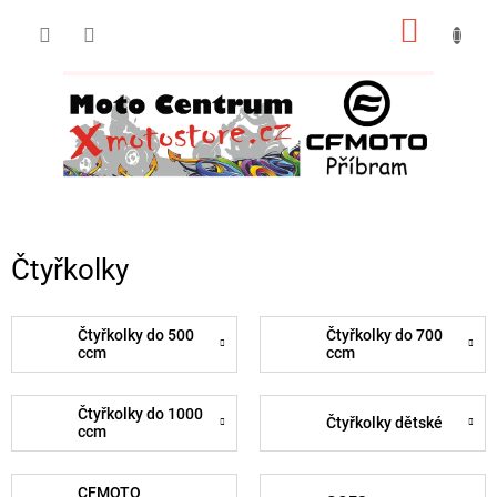
Přejít
NÁKUP
na
obsah
KOŠÍK
Čtyřkolky
Čtyřkolky do 500
Čtyřkolky do 700
ccm
ccm
Čtyřkolky do 1000
Čtyřkolky dětské
ccm
CFMOTO