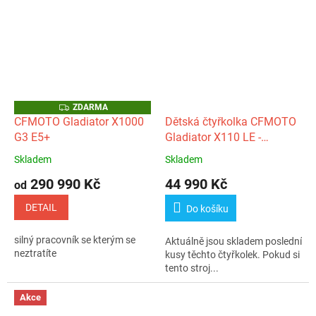
Z
ZDARMA
D
CFMOTO Gladiator X1000
Dětská čtyřkolka CFMOTO
A
G3 E5+
Gladiator X110 LE -
R
M
červená
A
Skladem
Skladem
Průměrné
Průměrné
hodnocení
hodnocení
290 990 Kč
44 990 Kč
od
produktu
produktu
je
je
DETAIL
Do košíku
5,0
5,0
z
z
silný pracovník se kterým se
Aktuálně jsou skladem poslední
5
5
neztratíte
kusy těchto čtyřkolek. Pokud si
hvězdiček.
hvězdiček.
tento stroj...
Akce