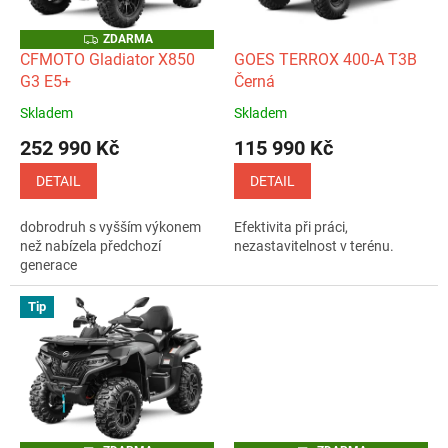
r
o
Z
ZDARMA
D
d
CFMOTO Gladiator X850
GOES TERROX 400-A T3B
A
u
G3 E5+
Černá
R
M
k
A
Skladem
Skladem
Průměrné
Průměrné
t
hodnocení
hodnocení
252 990 Kč
115 990 Kč
ů
produktu
produktu
je
je
DETAIL
DETAIL
5,0
5,0
z
z
dobrodruh s vyšším výkonem
Efektivita při práci,
5
5
než nabízela předchozí
nezastavitelnost v terénu.
hvězdiček.
hvězdiček.
generace
Tip