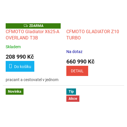
Z
ZDARMA
D
CFMOTO Gladiator X625-A
CFMOTO GLADIATOR Z10
A
OVERLAND T3B
TURBO
R
M
A
Skladem
Průměrné
Na dotaz
hodnocení
208 990 Kč
produktu
660 990 Kč
je
Do košíku
5,0
DETAIL
z
pracant a cestovatel v jednom
5
hvězdiček.
Novinka
Tip
Akce