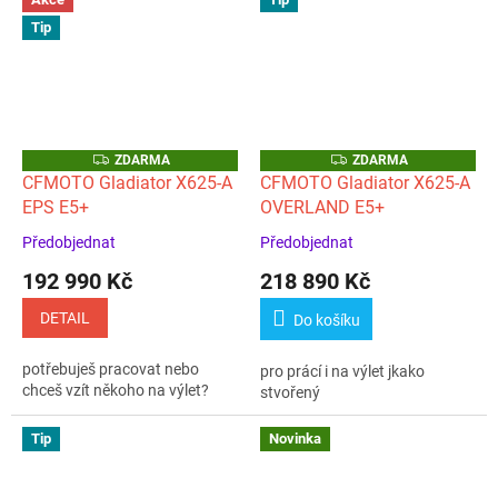
Tip
Z
Z
ZDARMA
ZDARMA
D
D
CFMOTO Gladiator X625-A
CFMOTO Gladiator X625-A
A
A
EPS E5+
OVERLAND E5+
R
R
M
M
A
A
Předobjednat
Předobjednat
Průměrné
Průměrné
hodnocení
hodnocení
192 990 Kč
218 890 Kč
produktu
produktu
je
je
DETAIL
Do košíku
5,0
5,0
z
z
potřebuješ pracovat nebo
pro prácí i na výlet jkako
5
5
chceš vzít někoho na výlet?
stvořený
hvězdiček.
hvězdiček.
Tip
Novinka