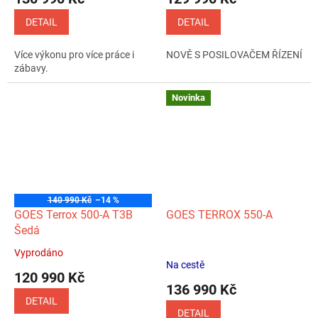
produktu
produktu
je
je
DETAIL
DETAIL
5,0
5,0
z
z
Více výkonu pro více práce i
NOVĚ S POSILOVAČEM ŘÍZENÍ
5
5
zábavy.
hvězdiček.
hvězdiček.
Novinka
140 990 Kč
–14 %
GOES Terrox 500-A T3B
GOES TERROX 550-A
Šedá
Vyprodáno
Průměrné
Na cestě
hodnocení
120 990 Kč
produktu
136 990 Kč
je
DETAIL
5,0
DETAIL