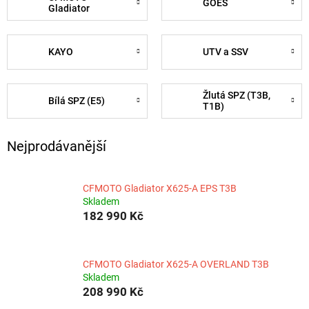
GOES
Gladiator
KAYO
UTV a SSV
Žlutá SPZ (T3B,
Bílá SPZ (E5)
T1B)
Nejprodávanější
CFMOTO Gladiator X625-A EPS T3B
Skladem
182 990 Kč
CFMOTO Gladiator X625-A OVERLAND T3B
Skladem
208 990 Kč