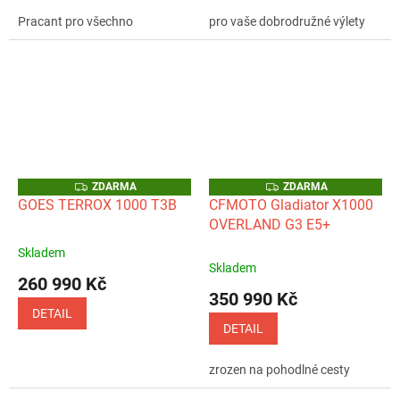
z
z
Pracant pro všechno
pro vaše dobrodružné výlety
5
5
hvězdiček.
hvězdiček.
Z
Z
ZDARMA
ZDARMA
D
D
GOES TERROX 1000 T3B
CFMOTO Gladiator X1000
A
A
OVERLAND G3 E5+
R
R
M
M
A
A
Skladem
Průměrné
Skladem
hodnocení
260 990 Kč
produktu
350 990 Kč
je
DETAIL
5,0
DETAIL
z
5
zrozen na pohodlné cesty
hvězdiček.