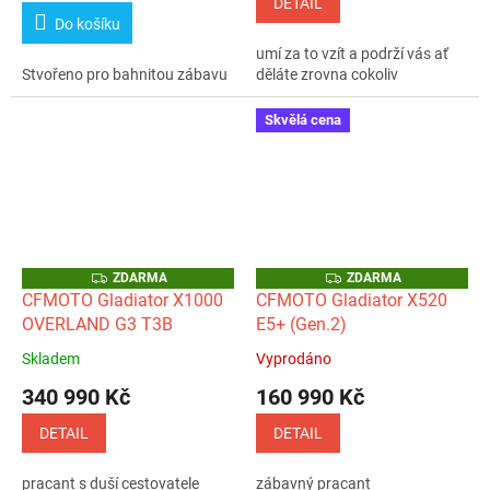
DETAIL
5,0
Do košíku
z
umí za to vzít a podrží vás ať
5
Stvořeno pro bahnitou zábavu
děláte zrovna cokoliv
hvězdiček.
Skvělá cena
Z
Z
ZDARMA
ZDARMA
D
D
CFMOTO Gladiator X1000
CFMOTO Gladiator X520
A
A
OVERLAND G3 T3B
E5+ (Gen.2)
R
R
M
M
A
A
Skladem
Vyprodáno
Průměrné
Průměrné
hodnocení
hodnocení
340 990 Kč
160 990 Kč
produktu
produktu
je
je
DETAIL
DETAIL
5,0
5,0
z
z
pracant s duší cestovatele
zábavný pracant
5
5