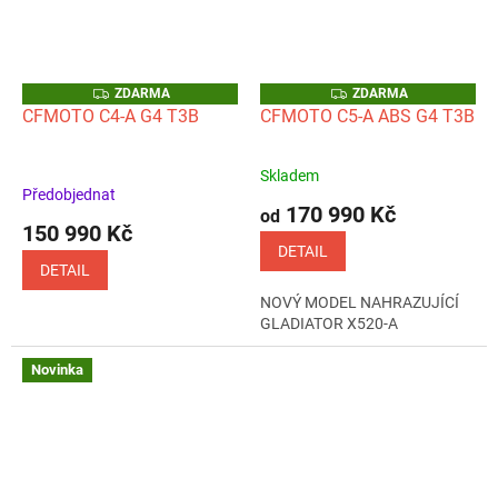
Z
Z
ZDARMA
ZDARMA
D
D
CFMOTO C4-A G4 T3B
CFMOTO C5-A ABS G4 T3B
A
A
R
R
M
M
A
A
Skladem
Průměrné
Předobjednat
hodnocení
170 990 Kč
od
produktu
150 990 Kč
je
DETAIL
5,0
DETAIL
z
NOVÝ MODEL NAHRAZUJÍCÍ
5
GLADIATOR X520-A
hvězdiček.
Novinka