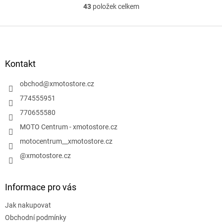
43
položek celkem
O
v
l
Z
á
á
d
p
a
a
Kontakt
c
t
í
í
obchod
@
xmotostore.cz
p
r
774555951
v
770655580
k
y
MOTO Centrum - xmotostore.cz
v
motocentrum__xmotostore.cz
ý
p
@xmotostore.cz
i
s
u
Informace pro vás
Jak nakupovat
Obchodní podmínky