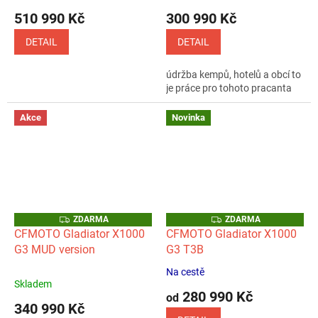
510 990 Kč
300 990 Kč
DETAIL
DETAIL
údržba kempů, hotelů a obcí to
je práce pro tohoto pracanta
Akce
Novinka
Z
Z
ZDARMA
ZDARMA
D
D
CFMOTO Gladiator X1000
CFMOTO Gladiator X1000
A
A
G3 MUD version
G3 T3B
R
R
M
M
A
A
Na cestě
Průměrné
Skladem
hodnocení
280 990 Kč
od
produktu
340 990 Kč
je