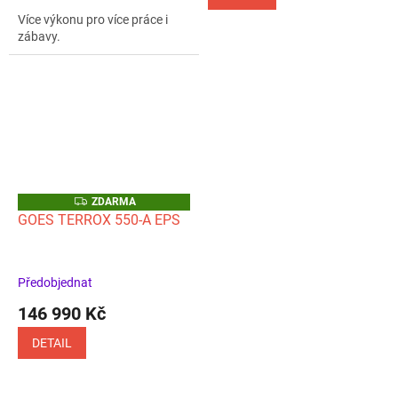
z
Více výkonu pro více práce i
5
zábavy.
hvězdiček.
Z
ZDARMA
D
GOES TERROX 550-A EPS
A
R
M
A
Předobjednat
146 990 Kč
DETAIL