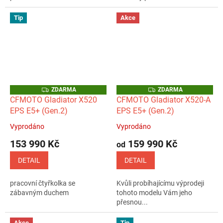
hvězdiček.
hvězdiček.
Tip
Akce
Z
Z
ZDARMA
ZDARMA
D
D
CFMOTO Gladiator X520
CFMOTO Gladiator X520-A
A
A
EPS E5+ (Gen.2)
EPS E5+ (Gen.2)
R
R
M
M
A
A
Vyprodáno
Vyprodáno
Průměrné
Průměrné
hodnocení
hodnocení
153 990 Kč
159 990 Kč
od
produktu
produktu
je
je
DETAIL
DETAIL
5,0
4,8
z
z
pracovní čtyřkolka se
Kvůli probíhajícímu výprodeji
5
5
zábavným duchem
tohoto modelu Vám jeho
hvězdiček.
hvězdiček.
přesnou...
Akce
Tip