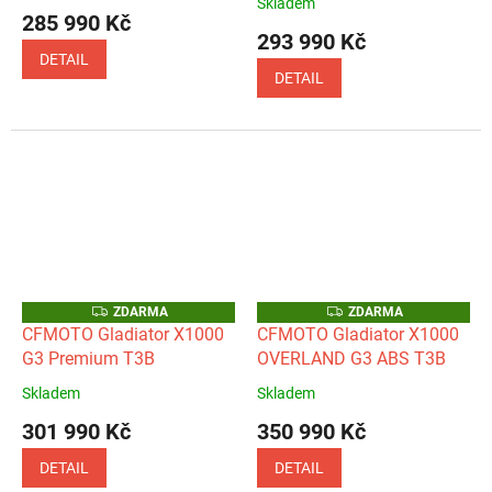
Skladem
hodnocení
285 990 Kč
produktu
293 990 Kč
je
DETAIL
5,0
DETAIL
z
5
hvězdiček.
Z
Z
ZDARMA
ZDARMA
D
D
CFMOTO Gladiator X1000
CFMOTO Gladiator X1000
A
A
G3 Premium T3B
OVERLAND G3 ABS T3B
R
R
M
M
A
A
Skladem
Skladem
Průměrné
Průměrné
hodnocení
hodnocení
301 990 Kč
350 990 Kč
produktu
produktu
je
je
DETAIL
DETAIL
5,0
5,0