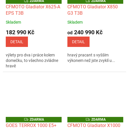
Z
Z
ZDARMA
ZDARMA
D
D
CFMOTO Gladiator X625-A
CFMOTO Gladiator X850
A
A
EPS T3B
G3 T3B
R
R
M
M
A
A
Skladem
Skladem
Průměrné
Průměrné
hodnocení
hodnocení
182 990 Kč
240 990 Kč
od
produktu
produktu
je
je
DETAIL
DETAIL
5,0
5,0
z
z
výlety pro dva i práce kolem
hravý pracant s vyšším
5
5
domečku, to všechno zvládne
výkonem než jste zvyklí u...
hvězdiček.
hvězdiček.
hravě
Z
Z
ZDARMA
ZDARMA
D
D
GOES TERROX 1000 E5+
CFMOTO Gladiator X1000
A
A