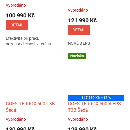
Vyprodáno
Průměrné
Vyprodáno
hodnocení
100 990 Kč
produktu
121 990 Kč
je
DETAIL
5,0
DETAIL
z
Efektivita při práci,
5
NOVĚ S EPS
nezastavitelnost v terénu.
hvězdiček.
Novinka
147 990 Kč
–12 %
GOES TERROX 500 T3B
GOES TERROX 500-A EPS
Šedá
T3B Šedá
Vyprodáno
Vyprodáno
Průměrné
Průměrné
hodnocení
hodnocení
130 990 Kč
129 990 Kč