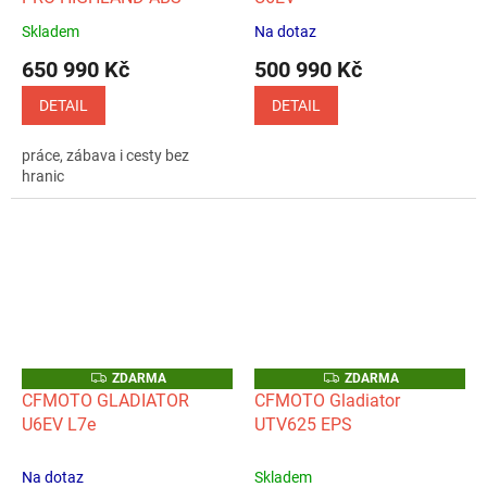
M
M
A
A
Skladem
Na dotaz
Průměrné
Průměrné
hodnocení
hodnocení
650 990 Kč
500 990 Kč
produktu
produktu
je
je
DETAIL
DETAIL
5,0
5,0
z
z
práce, zábava i cesty bez
5
5
hranic
hvězdiček.
hvězdiček.
Z
Z
ZDARMA
ZDARMA
D
D
CFMOTO GLADIATOR
CFMOTO Gladiator
A
A
U6EV L7e
UTV625 EPS
R
R
M
M
A
A
Na dotaz
Skladem