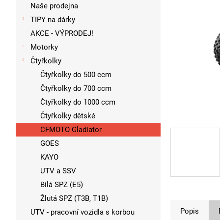
p
Naše prodejna
a
TIPY na dárky
n
AKCE - VÝPRODEJ!
e
l
Motorky
Čtyřkolky
Čtyřkolky do 500 ccm
Čtyřkolky do 700 ccm
Čtyřkolky do 1000 ccm
Čtyřkolky dětské
CFMOTO Gladiator
GOES
KAYO
UTV a SSV
Bílá SPZ (E5)
Žlutá SPZ (T3B, T1B)
Popis
UTV - pracovní vozidla s korbou