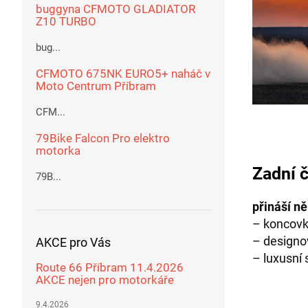
buggyna CFMOTO GLADIATOR
Z10 TURBO
bug...
CFMOTO 675NK EURO5+ naháč v
Moto Centrum Příbram
CFM...
79Bike Falcon Pro elektro
motorka
Zadní 
79B...
přináší ně
– koncovk
– designo
AKCE pro Vás
– luxusní 
Route 66 Příbram 11.4.2026
AKCE nejen pro motorkáře
9.4.2026