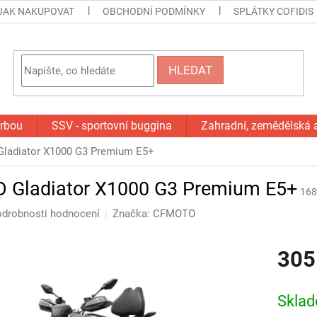
JAK NAKUPOVAT
OBCHODNÍ PODMÍNKY
SPLÁTKY COFIDIS
HLEDAT
orbou
SSV - sportovní buggina
Zahradní, zemědělská 
ladiator X1000 G3 Premium E5+
Gladiator X1000 G3 Premium E5+
16
drobnosti hodnocení
Značka:
CFMOTO
305
Měrná
cena:
Skla