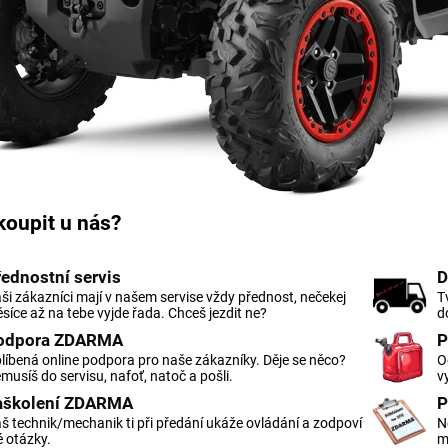
 koupit u nás?
řednostní servis
D
ši zákazníci mají v našem servise vždy přednost, nečekej
T
síce až na tebe vyjde řada. Chceš jezdit ne?
d
odpora ZDARMA
P
líbená online podpora pro naše zákazníky. Děje se něco?
O
musíš do servisu, nafoť, natoč a pošli.
v
aškolení ZDARMA
P
š technik/mechanik ti při předání ukáže ovládání a zodpoví
N
é otázky.
m