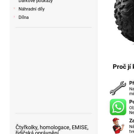
Dárkové poukazy
Náhradní díly
Dílna
Proč jí
P
Na
mě
P
Ob
Ne
Z
Ná
Čtyřkolky, homologace, EMISE,
tv
řidičská oprávnění