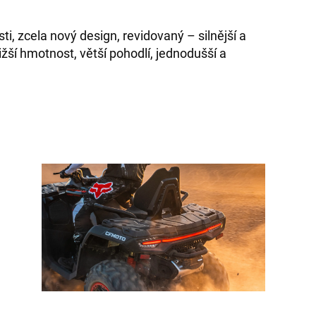
ti, zcela nový design, revidovaný – silnější a
ižší hmotnost, větší pohodlí, jednodušší a