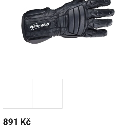
hvězdiček.
891 Kč
Měrná