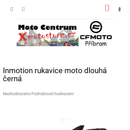
Přejít
NÁKUP
na
obsah
KOŠÍK
Inmotion rukavice moto dlouhá
černá
Průměrné
Neohodnoceno
Podrobnosti hodnocení
hodnocení
produktu
je
0,0
z
5