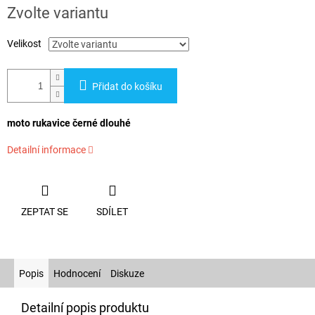
cena:
Zvolte variantu
Velikost
Přidat do košíku
moto rukavice černé dlouhé
Detailní informace
ZEPTAT SE
SDÍLET
Popis
Hodnocení
Diskuze
Detailní popis produktu