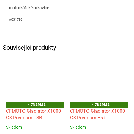
motorkářské rukavice
AC31726
Související produkty
Z
Z
ZDARMA
ZDARMA
D
D
CFMOTO Gladiator X1000
CFMOTO Gladiator X1000
A
A
G3 Premium T3B
G3 Premium E5+
R
R
M
M
A
A
Skladem
Skladem
Průměrné
Průměrné
hodnocení
hodnocení