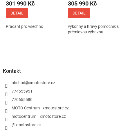
301 990 Kč
305 990 Kč
produktu
produktu
je
je
DETAIL
DETAIL
5,0
5,0
z
z
Pracant pro všechno
výkonný a hravý pomocník s
5
5
prémiovou výbavou
hvězdiček.
hvězdiček.
Z
á
p
a
Kontakt
t
í
obchod
@
xmotostore.cz
774555951
770655580
MOTO Centrum - xmotostore.cz
motocentrum__xmotostore.cz
@xmotostore.cz