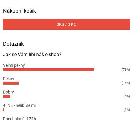
Nákupní košík
0
KS /
0 KČ
Dotazník
Jak se Vám líbí náš e-shop?
Velmi pěkný
(79%)
Pěkný
(14%)
Dobrý
(6%)
4. NE - nelíbí se mi
(1%)
Počet hlasů:
1726