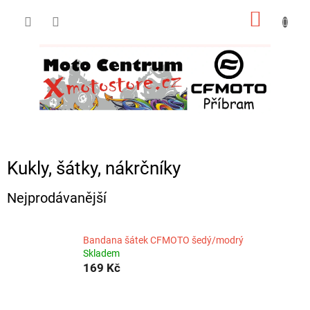
Přejít
NÁKUP
na
obsah
KOŠÍK
Kukly, šátky, nákrčníky
Nejprodávanější
Bandana šátek CFMOTO šedý/modrý
Skladem
169 Kč