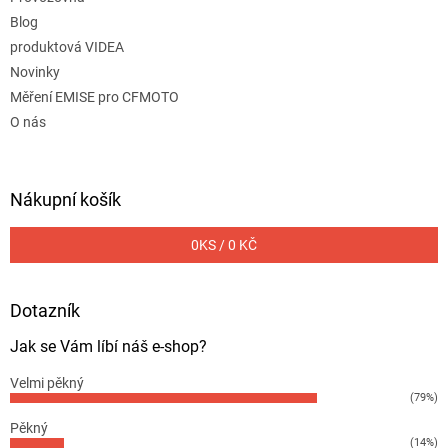
Blog
produktová VIDEA
Novinky
Měření EMISE pro CFMOTO
O nás
Nákupní košík
0
KS /
0 KČ
Dotazník
Jak se Vám líbí náš e-shop?
Velmi pěkný
(79%)
Pěkný
(14%)