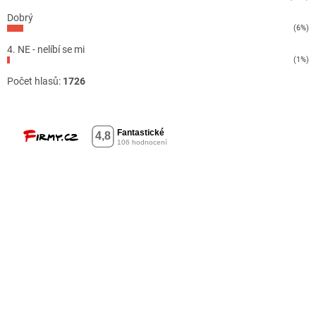
Dobrý
(6%)
4. NE - nelíbí se mi
(1%)
Počet hlasů:
1726