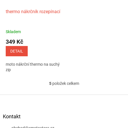
thermo nákrčník rozepínací
Skladem
349 Kč
DETAIL
moto nákrční thermo na suchý
zip
5
položek celkem
O
v
l
Z
á
á
d
p
a
a
Kontakt
c
t
í
obchod
@
xmotostore.cz