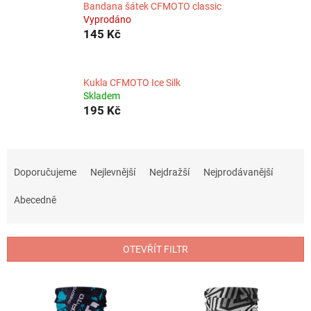
Bandana šátek CFMOTO classic
Vyprodáno
145 Kč
Kukla CFMOTO Ice Silk
Skladem
195 Kč
Ř
a
Doporučujeme
Nejlevnější
Nejdražší
Nejprodávanější
z
e
Abecedně
n
í
p
OTEVŘÍT FILTR
r
o
V
d
ý
u