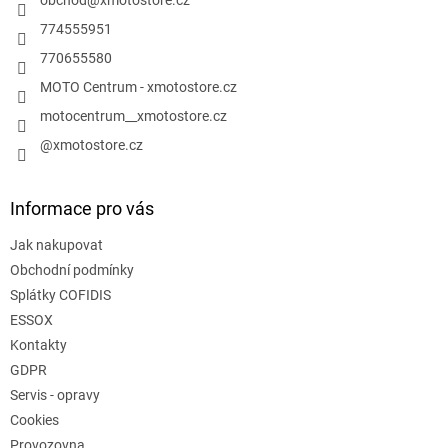
í
p
r
774555951
v
770655580
k
y
MOTO Centrum - xmotostore.cz
v
motocentrum__xmotostore.cz
ý
p
@xmotostore.cz
i
s
u
Informace pro vás
Jak nakupovat
Obchodní podmínky
Splátky COFIDIS
ESSOX
Kontakty
GDPR
Servis - opravy
Cookies
Provozovna