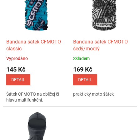
p
k
i
t
s
ů
p
r
o
d
Bandana šátek CFMOTO
Bandana šátek CFMOTO
u
classic
šedý/modrý
k
Vyprodáno
Skladem
Průměrné
Průměrné
t
hodnocení
hodnocení
145 Kč
169 Kč
ů
produktu
produktu
je
je
DETAIL
DETAIL
5,0
5,0
z
z
Šátek CFMOTO na obličej či
praktický moto šátek
5
5
hlavu multifunkční.
hvězdiček.
hvězdiček.