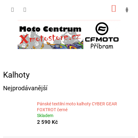
Přejít
NÁKUP
na
obsah
KOŠÍK
Kalhoty
Nejprodávanější
Pánské textilní moto kalhoty CYBER GEAR
FOXTROT černé
Skladem
2 590 Kč