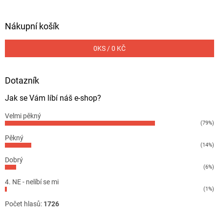
Nákupní košík
0
KS /
0 KČ
Dotazník
Jak se Vám líbí náš e-shop?
Velmi pěkný
(79%)
Pěkný
(14%)
Dobrý
(6%)
4. NE - nelíbí se mi
(1%)
Počet hlasů:
1726