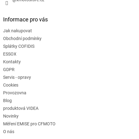
i
s
u
Informace pro vás
Jak nakupovat
Obchodní podmínky
Splátky COFIDIS
ESSOX
Kontakty
GDPR
Servis - opravy
Cookies
Provozovna
Blog
produktová VIDEA
Novinky
Měření EMISE pro CFMOTO
O nás