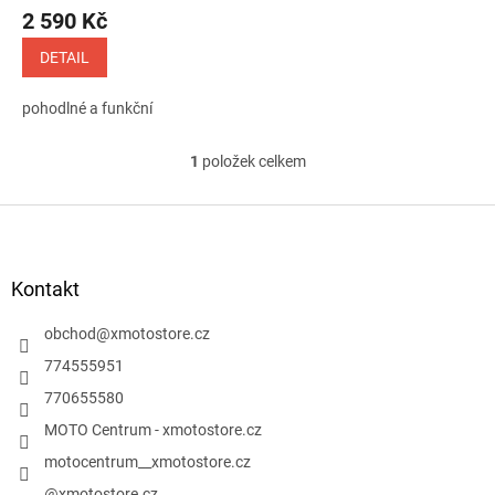
ů
2 590 Kč
DETAIL
pohodlné a funkční
1
položek celkem
O
v
l
Z
á
á
d
p
a
a
Kontakt
c
t
í
í
obchod
@
xmotostore.cz
p
r
774555951
v
770655580
k
y
MOTO Centrum - xmotostore.cz
v
motocentrum__xmotostore.cz
ý
p
@xmotostore.cz