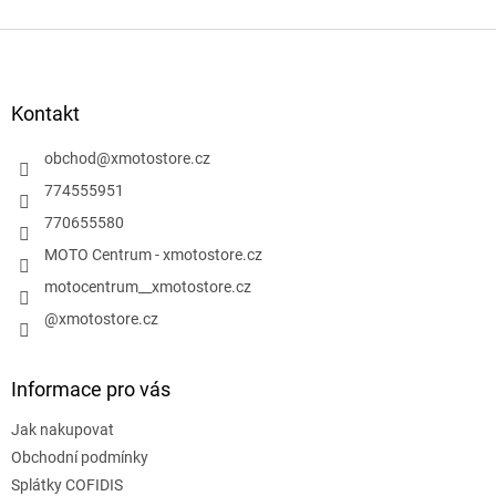
v
l
Z
á
á
d
p
a
a
Kontakt
c
t
í
í
obchod
@
xmotostore.cz
p
r
774555951
v
770655580
k
y
MOTO Centrum - xmotostore.cz
v
motocentrum__xmotostore.cz
ý
p
@xmotostore.cz
i
s
u
Informace pro vás
Jak nakupovat
Obchodní podmínky
Splátky COFIDIS