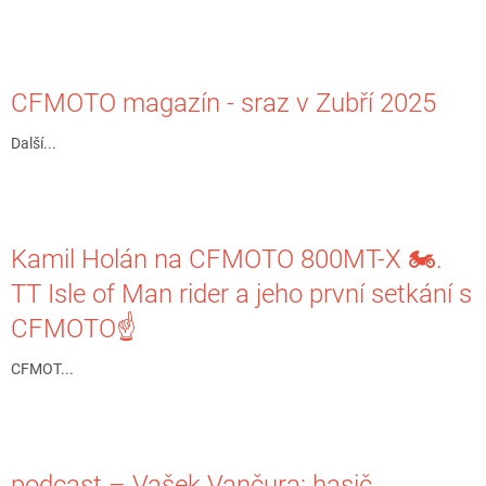
CFMOTO magazín - sraz v Zubří 2025
Další...
Kamil Holán na CFMOTO 800MT-X 🏍.
TT Isle of Man rider a jeho první setkání s
CFMOTO☝️
CFMOT...
podcast – Vašek Vančura: hasič,