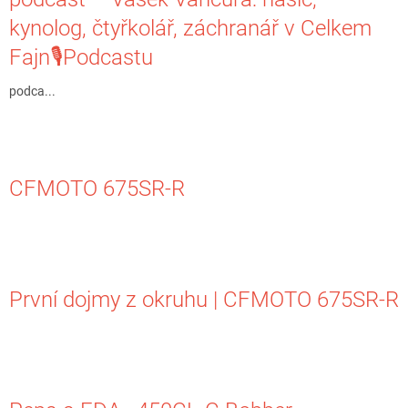
kynolog, čtyřkolář, záchranář v Celkem
Fajn🎙️Podcastu
podca...
CFMOTO 675SR-R
První dojmy z okruhu | CFMOTO 675SR-R