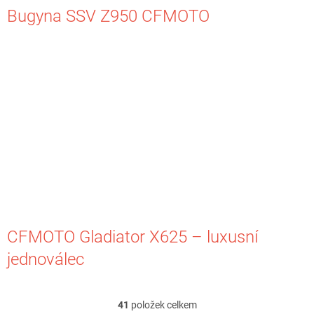
Bugyna SSV Z950 CFMOTO
CFMOTO Gladiator X625 – luxusní
jednoválec
41
položek celkem
O