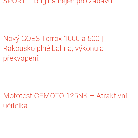
SPORT – bugina nejen pro zábavu
Nový GOES Terrox 1000 a 500 |
Rakousko plné bahna, výkonu a
překvapení!
Mototest CFMOTO 125NK – Atraktivní
učitelka