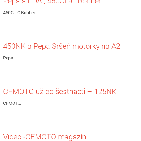
Pepa a EDA , 450CL-C Bobber
450CL-C Bobber ...
450NK a Pepa Sršeň motorky na A2
Pepa ...
CFMOTO už od šestnácti – 125NK
CFMOT...
Video -CFMOTO magazín