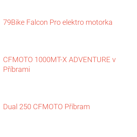
s
č
l
á
79Bike Falcon Pro elektro motorka
n
k
ů
CFMOTO 1000MT-X ADVENTURE v
Příbrami
Dual 250 CFMOTO Příbram