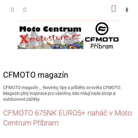
Přejít
NÁKUP
na
obsah
KOŠÍK
CFMOTO magazín
CFMOTO magazín _
Novinky, tipy a příběhy ze světa CFMOTO.
Magazín plný inspirace pro všechny, kdo milují naše stroje a
outdoorové zážitky.
V
CFMOTO 675NK EURO5+ naháč v Moto
ý
Centrum Příbram
p
i