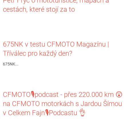
Petr Fryč o mototuristice, mapách a
cestách, které stojí za to
675NK v testu CFMOTO Magazínu |
Tříválec pro každý den?
675NK...
CFMOTO🎙️podcast - přes 220.000 km 😲
na CFMOTO motorkách s Jardou Šímou
v Celkem Fajn🎙️Podcastu 👌