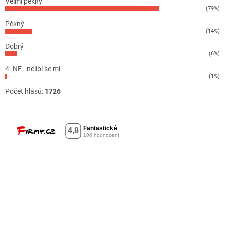
Velmi pěkný
(79%)
Pěkný
(14%)
Dobrý
(6%)
4. NE - nelíbí se mi
(1%)
Počet hlasů:
1726