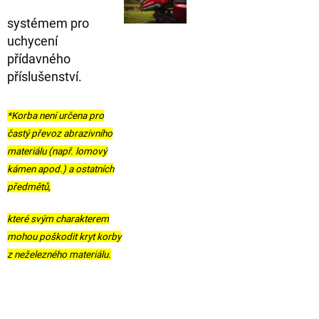
systémem pro
uchycení
přídavného
příslušenství.
*Korba není určena pro
častý převoz abrazivního
materiálu (např. lomový
kámen apod.) a ostatních
předmětů,
které svým charakterem
mohou poškodit kryt korby
z neželezného materiálu.