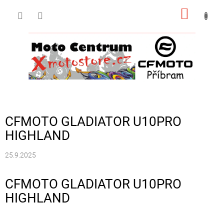
Přejít
NÁKUP
na
obsah
KOŠÍK
CFMOTO GLADIATOR U10PRO
HIGHLAND
25.9.2025
CFMOTO GLADIATOR U10PRO
HIGHLAND