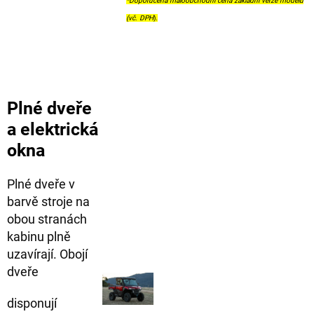
*Doporučená maloobchodní cena základní verze modelu
(vč
.
DPH
).
Plné dveře
a elektrická
okna
Plné dveře v
barvě stroje na
obou stranách
kabinu plně
uzavírají. Obojí
dveře
disponují