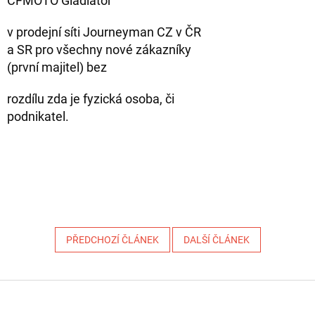
CFMOTO Gladiator
v prodejní síti Journeyman CZ v ČR
a SR pro všechny nové zákazníky
(první majitel) bez
rozdílu zda je fyzická osoba, či
podnikatel.
PŘEDCHOZÍ ČLÁNEK
DALŠÍ ČLÁNEK
Z
á