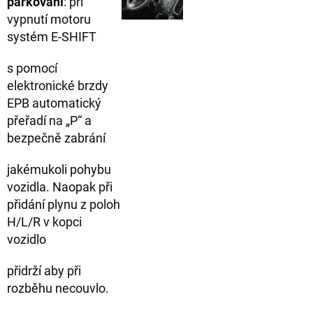
parkování
: při
vypnutí motoru
systém E-SHIFT
s pomocí
elektronické brzdy
EPB automatický
přeřadí na „P“ a
bezpečně zabrání
jakémukoli pohybu
vozidla. Naopak při
přidání plynu z poloh
H/L/R v kopci
vozidlo
přidrží aby při
rozběhu necouvlo.