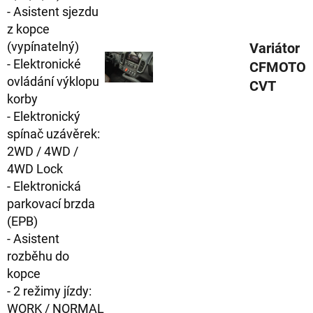
- Asistent sjezdu
z kopce
(vypínatelný)
Variátor
- Elektronické
CFMOTO
ovládání výklopu
CVT
korby
- Elektronický
spínač uzávěrek:
2WD / 4WD /
4WD Lock
- Elektronická
parkovací brzda
(EPB)
- Asistent
rozběhu do
kopce
- 2 režimy jízdy:
WORK / NORMAL