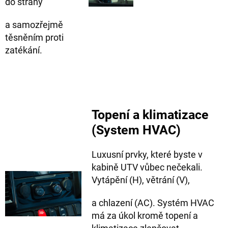
do strany
a samozřejmě
těsněním proti
zatékání.
Topení a klimatizace
(System HVAC)
Luxusní prvky, které byste v
kabině UTV vůbec nečekali.
Vytápění (H), větrání (V),
a chlazení (AC). Systém HVAC
má za úkol kromě topení a