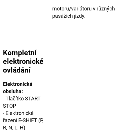
motoru/variátoru v různých
pasážích jízdy.
Kompletní
elektronické
ovládání
Elektronická
obsluha:
- Tlačítko START-
STOP
- Elektronické
řazení E-SHIFT (P,
R, N, L, H)