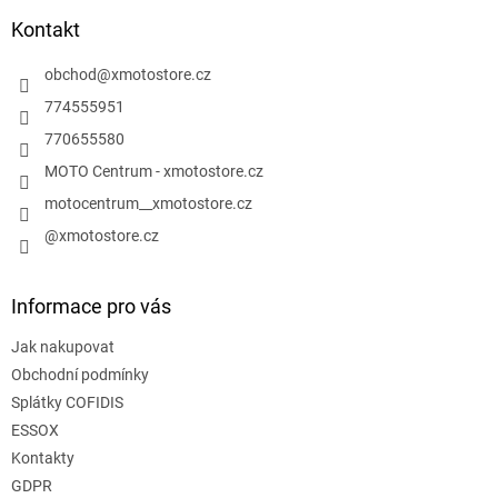
p
a
Kontakt
t
í
obchod
@
xmotostore.cz
774555951
770655580
MOTO Centrum - xmotostore.cz
motocentrum__xmotostore.cz
@xmotostore.cz
Informace pro vás
Jak nakupovat
Obchodní podmínky
Splátky COFIDIS
ESSOX
Kontakty
GDPR