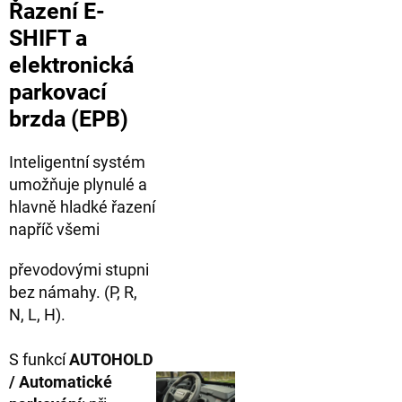
Řazení E-
SHIFT a
elektronická
parkovací
brzda (EPB)
Inteligentní systém
umožňuje plynulé a
hlavně hladké řazení
napříč všemi
převodovými stupni
bez námahy. (P, R,
N, L, H).
S funkcí
AUTOHOLD
/ Automatické