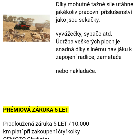
Díky mohutné tažné síle utáhne
jakékoliv pracovní příslušenství
jako jsou sekačky,
vyvážečky, sypače atd.
Údržba veškerých ploch je
snadná díky silnému navijáku k
zapojení radlice, zametače
nebo nakladače.
PRÉMIOVÁ ZÁRUKA
5 LET
Prodloužená záruka 5 LET / 10.000
km platí při zakoupení čtyřkolky