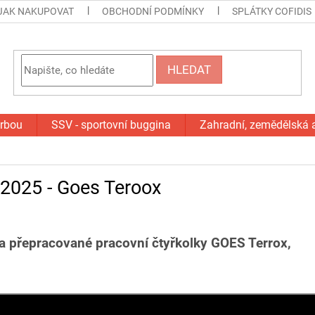
JAK NAKUPOVAT
OBCHODNÍ PODMÍNKY
SPLÁTKY COFIDIS
HLEDAT
orbou
SSV - sportovní buggina
Zahradní, zemědělská 
 2025 - Goes Teroox
a přepracované pracovní čtyřkolky GOES Terrox,