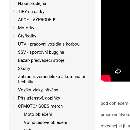
p
Naše prodejna
a
TIPY na dárky
n
AKCE - VÝPRODEJ!
e
l
Motorky
Čtyřkolky
UTV - pracovní vozidla s korbou
SSV - sportovní buggina
Bazar- předváděcí stroje
Skútry
Zahradní, zemědělská a komunální
technika
Vozíky, vleky, přívěsy
Příslušenství, doplňky
pod dohledem o
CFMOTO/ GOES merch
Moto oblečení
pracovní čtyřk
Volnočasové oblečení
objednej si ji