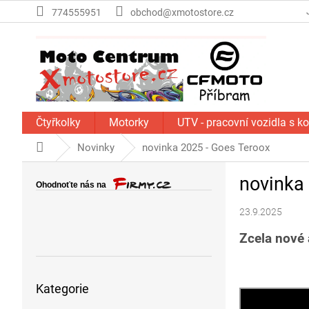
Přejít
774555951
obchod@xmotostore.cz
na
obsah
Čtyřkolky
Motorky
UTV - pracovní vozidla s k
Domů
Novinky
novinka 2025 - Goes Teroox
P
novinka
o
s
23.9.2025
t
r
Zcela nové 
a
n
Přeskočit
n
Kategorie
kategorie
í