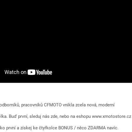
dborníků, pracovníků CFMOTO vnikla zcela nová, moderní
olka. Buď první, sleduj nás zde, nebo na eshopu www.xmotostore.cz 
 jako první a získej ke čtyřkolce BONUS / něco ZDARMA navíc.