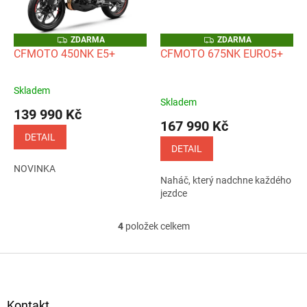
Z
Z
ZDARMA
ZDARMA
D
D
CFMOTO 450NK E5+
CFMOTO 675NK EURO5+
A
A
R
R
M
M
A
A
Skladem
Průměrné
Skladem
hodnocení
139 990 Kč
produktu
167 990 Kč
je
DETAIL
5,0
DETAIL
z
NOVINKA
5
Naháč, který nadchne každého
hvězdiček.
jezdce
4
položek celkem
O
v
l
Z
á
á
d
p
a
a
Kontakt