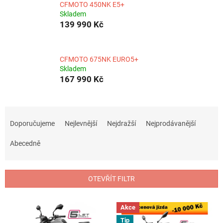
CFMOTO 450NK E5+
Skladem
139 990 Kč
CFMOTO 675NK EURO5+
Skladem
167 990 Kč
Ř
a
Doporučujeme
Nejlevnější
Nejdražší
Nejprodávanější
z
e
Abecedně
n
í
p
OTEVŘÍT FILTR
r
o
V
Akce
d
ý
u
Tip