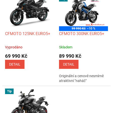
p
k
i
t
s
ů
p
r
o
99 990 Kč
–10 %
d
CFMOTO 125NK EURO5+
CFMOTO 300NK EURO5+
u
k
Vyprodáno
Skladem
Průměrné
Průměrné
t
hodnocení
hodnocení
69 990 Kč
89 990 Kč
ů
produktu
produktu
je
je
DETAIL
DETAIL
5,0
5,0
z
z
Originální a cenově nesmírně
5
5
atraktivní "naháč"
hvězdiček.
hvězdiček.
Tip