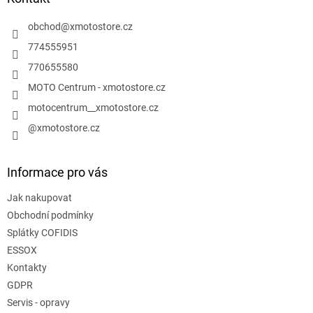
c
t
í
í
obchod
@
xmotostore.cz
p
r
774555951
v
770655580
k
y
MOTO Centrum - xmotostore.cz
v
motocentrum__xmotostore.cz
ý
p
@xmotostore.cz
i
s
u
Informace pro vás
Jak nakupovat
Obchodní podmínky
Splátky COFIDIS
ESSOX
Kontakty
GDPR
Servis - opravy