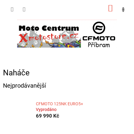
Přejít
NÁKUP
na
obsah
KOŠÍK
Naháče
Nejprodávanější
CFMOTO 125NK EURO5+
Vyprodáno
69 990 Kč