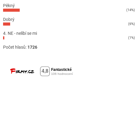
Pěkný
(14%)
Dobrý
(6%)
4. NE - nelíbí se mi
(1%)
Počet hlasů:
1726