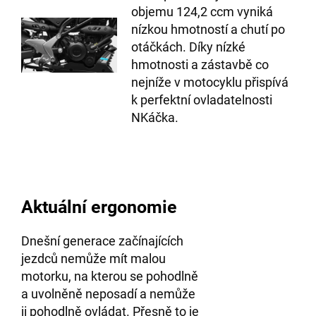
objemu 124,2 ccm vyniká
nízkou hmotností a chutí po
otáčkách. Díky nízké
hmotnosti a zástavbě co
nejníže v motocyklu přispívá
k perfektní ovladatelnosti
NKáčka.
Aktuální ergonomie
Dnešní generace začínajících
jezdců nemůže mít malou
motorku, na kterou se pohodlně
a uvolněně neposadí a nemůže
ji pohodlně ovládat. Přesně to je