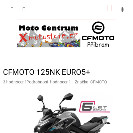
Přejít
NÁKUP
na
obsah
KOŠÍK
CFMOTO 125NK EURO5+
Průměrné
3 hodnocení
Podrobnosti hodnocení
Značka:
CFMOTO
hodnocení
produktu
je
5,0
z
5
hvězdiček.