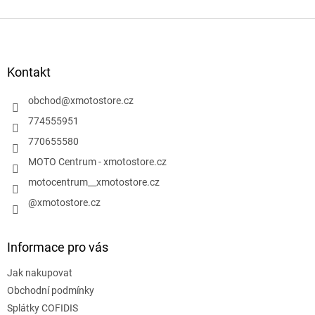
Z
á
p
a
Kontakt
t
í
obchod
@
xmotostore.cz
774555951
770655580
MOTO Centrum - xmotostore.cz
motocentrum__xmotostore.cz
@xmotostore.cz
Informace pro vás
Jak nakupovat
Obchodní podmínky
Splátky COFIDIS