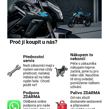
Proč jí koupit u nás?
Nákupem to
Přednostní
nekončí
servis
Péče o zákazníka
Naši zákazníci mají v
nákupem teprve
našem servise vždy
začíná, jsme tu pro
přednost, nečekej
tebe i dál. Naučíme
měsíce až na tebe
tě stroj ovládat,
vyjde řada. Chceš
pomůžeme i během
jezdit ne?
užívání.
Podpora
Palivo ZDARMA
ZDARMA
Od nás zboží
Oblíbená online
dostanete sestavené
podpora pro naše
a připravené