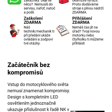
zákazníky. Děje se
okamžitě vyrazit.
něco? Nemusíš do
Proto dodáváme
servisu, nafoť, natoč
stroje s plnou nádrží
a pošli.
ZDARMA.
Zaškolení
Přihlášení
ZDARMA
ZDARMA
Náš
Nemáš čas jít na
technik/mechanik ti
úřad? Tvoji novou
při předání ukáže
motorku nebo
ovládání a zodpoví
čtyřkolku ti můžeme
tvé otázky.
přihlásit
Začátečník bez
kompromisů
Vstup do motocyklového světa
nemusí znamenat kompromisy.
Design s kompletním LED
osvětlením jednoznačně
ukazuje příslušnost k řadě NK v