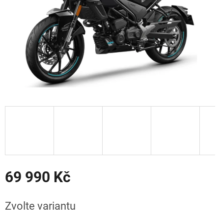
69 990 Kč
Měrná
cena:
Zvolte variantu