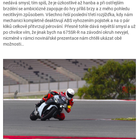
nedává smysl, tím spíš, že je úzkostlivé až hanba a při ostřejším
brzdění se ambiciózně zapojuje do hry příliš brzy a z mého pohledu
necitlivým způsobem. Všechno řeší poslední třetí rozjížďka, kdy nám
mechanici kompletně deaktivují ABS vyhozením pojistek a na o pár
kliků celkově přitvrzují pérování. Přesně tohle dává největší smysl a už
po chvilce vím, že jinak bych na 675SR-R na závodní okruh nevyjel,
nicméně v rámci novinářské prezentace nám chtěli ukázat obě
možnosti…