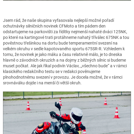
Jsem rád, že naše skupina vyfasovala nejlepší možné pořadí
ochutnávky silničních novinek CFMoto a tím pádem den
odstartujeme na parkovišti za řídítky nejmenší nahaté dváci 125NK,
po které na kartingové trati protáhneme nahatý tříválec 675NK a tou
pověstnou třešinkou na dortu bude temperamentní svezení na
velkém okruhu v sedle kapotovaného sportu 675SR-R. Vzhledem k
tomu, že novinek je jako máku a času relativně málo, je to dneska
hlavně o závodních okruzích a na dojmy z běžných silnic si budeme
muset počkat. Ale jak říkal podivín Václav, „všechno bude“ a v rámci
klasického redakčního testu se v redakci pověnujeme
plnohodnotnému svezení v provozu. Je docela možné, že v rámci
srovnáváku dojde i na menší či větší okruh.