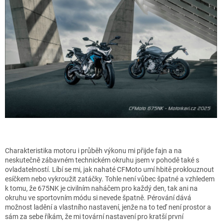
Charakteristika motoru i průběh výkonu mi přijde fajn a na
neskutečně zábavném technickém okruhu jsem v pohodě také s
ovladatelností. Líbí se mi, jak nahaté CFMoto umí hbitě proklouznout
esíčkem nebo vykroužit zatáčky. Tohle není vůbec špatné a vzhledem
k tomu, že 675NK je civilním naháčem pro každý den, tak ani na
okruhu ve sportovním módu si nevede špatně. Pérování dává
možnost ladění a vlastního nastavení, jenže na to teď není prostor a
sám za sebe říkám, že mi tovární nastavení pro kratší první