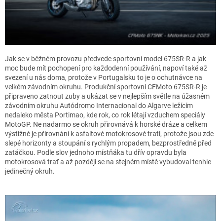
Jak se v běžném provozu předvede sportovní model 675SR-R a jak
moc bude mít pochopení pro každodenní používání, napoví také až
svezení u nás doma, protože v Portugalsku to je o ochutnávce na
velkém závodním okruhu. Produkční sportovní CFMoto 675SR-R je
připraveno zatnout zuby a ukázat se v nejlepším světle na úžasném
závodním okruhu Autódromo Internacional do Algarve ležícím
nedaleko města Portimao, kde rok, co rok létají vzduchem speciály
MotoGP. Ne nadarmo se okruh přirovnává k horské dráze a celkem
výstižné je přirovnání k asfaltové motokrosové trati, protože jsou zde
slepé horizonty a stoupání s rychlým propadem, bezprostředně před
zatáčkou. Podle slov jednoho místňáka tu dřív opravdu byla
motokrosová trať a až později se na stejném místě vybudoval tenhle
jedinečný okruh.