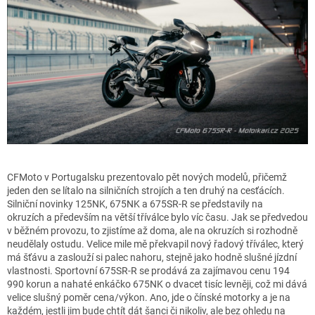
CFMoto v Portugalsku prezentovalo pět nových modelů, přičemž
jeden den se lítalo na silničních strojích a ten druhý na cesťácích.
Silniční novinky 125NK, 675NK a 675SR-R se představily na
okruzích a především na větší tříválce bylo víc času. Jak se předvedou
v běžném provozu, to zjistíme až doma, ale na okruzích si rozhodně
neudělaly ostudu. Velice mile mě překvapil nový řadový tříválec, který
má šťávu a zaslouží si palec nahoru, stejně jako hodně slušné jízdní
vlastnosti. Sportovní 675SR-R se prodává za zajímavou cenu 194
990 korun a nahaté enkáčko 675NK o dvacet tisíc levněji, což mi dává
velice slušný poměr cena/výkon. Ano, jde o čínské motorky a je na
každém, jestli jim bude chtít dát šanci či nikoliv, ale bez ohledu na