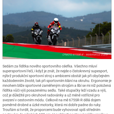
Sedám za řídítka nového sportovního céefka. Všechno mluví
supersportovní řečí, i když je znát, že nejde o čistokrevný supesport,
nýbrž produkční sportovní stroj s ambicemi obstát jak při obyčejném
každodenním životě, tak při sportovním klání na okruhu. Ergonomie je
mnohem blíže sportovně zaměřeným strojům a líbí se mi níž položená
řídítka vůči výš posazenému sedlu. Také stupačky leží vzadu a výš,
což je důležité pro okruhové radovánky a už méně vstřícné pro
svezení v cestovním módu. Celkově na mě 675SR-R dělá dojem
poměrně drobné a úzké motorky, která mi dobře padne do ruky.
Troufám si tvrdit, že proporcemi bude vyhovovat spíš středním