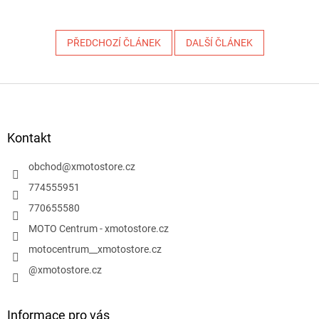
PŘEDCHOZÍ ČLÁNEK
DALŠÍ ČLÁNEK
Z
á
p
a
Kontakt
t
í
obchod
@
xmotostore.cz
774555951
770655580
MOTO Centrum - xmotostore.cz
motocentrum__xmotostore.cz
@xmotostore.cz
Informace pro vás