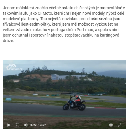
Jenom málokterá značka včetně ostatních čínských je momentálně v
takovém laufu jako CFMoto, které chrlí nejen nové modely, nýbrž celé
modelové platformy. Tou největší novinkou pro letošní sezónu jsou
tříválcové šest-sedm-pětky, které jsem měl možnost vyzkoušet na
velkém závodním okruhu v portugalském Portimau, a spolu s nimi
jsem ochutnal i sportovní nahatou stopětadvacítku na kartingové
dráze.