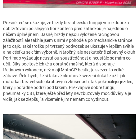
Přesně teď se ukazuje, že brzdy bez abéeska fungují velice dobře a
dobržďování po slepých horizontech před zatáčkou je najednou o
něčem úplně jiném. Jasně, brzdy nejsou vyloženě racingovou
záležitostí, ale takhle jsem s nimi v pohodě a po mechanické stránce
je to cajk. Také trošku přitvrzený podvozek se ukazuje v lepším světle
a na céefku se cítím výborně. Náročný, ale neskutečně zábavný okruh
Portimao vyžaduje neustálou soustředěnost a neustále se mám co
učit. Díky pocitově lehké a obratné mašině, která disponuje
třetinovým výkonem, než mají MotoGP bestie, je svezení o velké
zábavě. Řekl bych, že si takové okruhové svezení dokáže užít jak
motorkář bez větších okruhových zkušeností, tak pokročilejší jezdec,
který ji pořádně podrží pod krkem. Překvapivě dobře fungují
pneumatiky CST, které ještě před lety nevzbuzovaly moc důvěry a je
vidět, jak se zlepšují a víceméně jim nemám co vytknout.