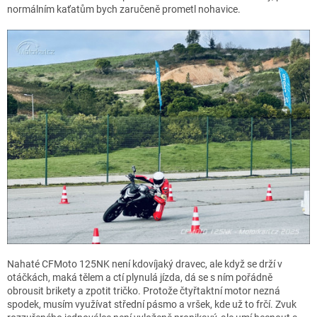
normálním kaťatům bych zaručeně prometl nohavice.
Nahaté CFMoto 125NK není kdovíjaký dravec, ale když se drží v
otáčkách, maká tělem a ctí plynulá jízda, dá se s ním pořádně
obrousit brikety a zpotit tričko. Protože čtyřtaktní motor nezná
spodek, musím využívat střední pásmo a vršek, kde už to frčí. Zvuk