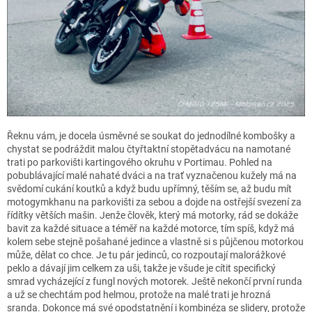
Řeknu vám, je docela úsměvné se soukat do jednodílné kombošky a
chystat se podráždit malou čtyřtaktní stopětadvácu na namotané
trati po parkovišti kartingového okruhu v Portimau. Pohled na
pobublávající malé nahaté dváci a na trať vyznačenou kužely má na
svědomí cukání koutků a když budu upřímný, těším se, až budu mít
motogymkhanu na parkovišti za sebou a dojde na ostřejší svezení za
řídítky větších mašin. Jenže člověk, který má motorky, rád se dokáže
bavit za každé situace a téměř na každé motorce, tím spíš, když má
kolem sebe stejně pošahané jedince a vlastně si s půjčenou motorkou
může, dělat co chce. Je tu pár jedinců, co rozpoutají malorážkové
peklo a dávají jim celkem za uši, takže je všude je cítit specifický
smrad vycházející z fungl nových motorek. Ještě nekončí první runda
a už se chechtám pod helmou, protože na malé trati je hrozná
sranda. Dokonce má své opodstatnění i kombinéza se slidery, protože