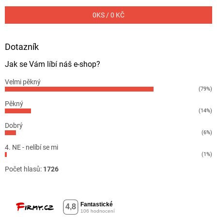
0
KS /
0 KČ
Dotazník
Jak se Vám líbí náš e-shop?
Velmi pěkný
(79%)
Pěkný
(14%)
Dobrý
(6%)
4. NE - nelíbí se mi
(1%)
Počet hlasů:
1726