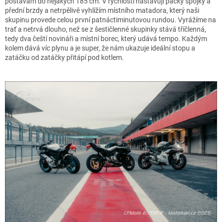
postavám do nějakých 185 cm. V rychlosti nastavuji páčky spojky a
přední brzdy a netrpělivě vyhlížím místního matadora, který naši
skupinu provede celou první patnáctiminutovou rundou. Vyrážíme na
trať a netrvá dlouho, než se z šestičlenné skupinky stává tříčlenná,
tedy dva čeští novináři a místní borec, který udává tempo. Každým
kolem dává víc plynu a je super, že nám ukazuje ideální stopu a
zatáčku od zatáčky přitápí pod kotlem.