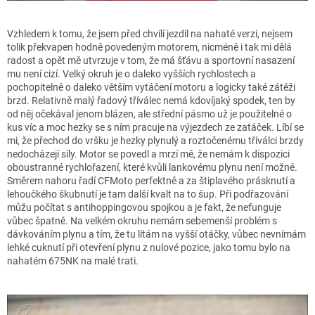
Vzhledem k tomu, že jsem před chvílí jezdil na nahaté verzi, nejsem
tolik překvapen hodně povedeným motorem, nicméně i tak mi dělá
radost a opět mě utvrzuje v tom, že má šťávu a sportovní nasazení
mu není cizí. Velký okruh je o daleko vyšších rychlostech a
pochopitelně o daleko větším vytáčení motoru a logicky také zátěži
brzd. Relativně malý řadový tříválec nemá kdovíjaký spodek, ten by
od něj očekával jenom blázen, ale střední pásmo už je použitelné o
kus víc a moc hezky se s ním pracuje na výjezdech ze zatáček. Líbí se
mi, že přechod do vršku je hezky plynulý a roztočenému tříválci brzdy
nedocházejí síly. Motor se povedl a mrzí mě, že nemám k dispozici
oboustranné rychlořazení, které kvůli lankovému plynu není možné.
Směrem nahoru řadí CFMoto perfektně a za štiplavého prásknutí a
lehoučkého škubnutí je tam další kvalt na to šup. Při podřazování
můžu počítat s antihoppingovou spojkou a je fakt, že nefunguje
vůbec špatně. Na velkém okruhu nemám sebemenší problém s
dávkováním plynu a tím, že tu lítám na vyšší otáčky, vůbec nevnímám
lehké cuknutí při otevření plynu z nulové pozice, jako tomu bylo na
nahatém 675NK na malé trati.