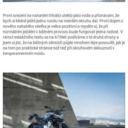
První svezení na nahatém tříválci uteklo jako voda a přiznávám, že
bych si klidně ještě jednu rundu na menším okruhu dal. První dojem z
nového nahatého céefka je velice pozitivní a myslím si, že při
normálním ježdění v běžném provozu bude fungovat jedna radost. V
rámci redakčního testu se na 675NK podíváme z té druhé strany a
jsem si jist, že na běžných silnicích půjde mnohem lépe posoudit, jak je
na tom po praktické stránce než teď při okruhovém sklouznutí v
temperamentním módu.