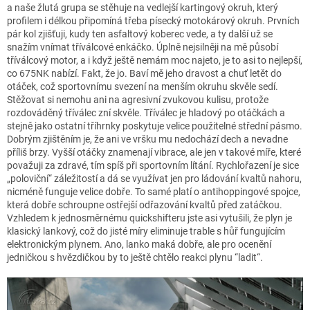
a naše žlutá grupa se stěhuje na vedlejší kartingový okruh, který
profilem i délkou připomíná třeba písecký motokárový okruh. Prvních
pár kol zjišťuji, kudy ten asfaltový koberec vede, a ty další už se
snažím vnímat tříválcové enkáčko. Úplně nejsilněji na mě působí
tříválcový motor, a i když ještě nemám moc najeto, je to asi to nejlepší,
co 675NK nabízí. Fakt, že jo. Baví mě jeho dravost a chuť letět do
otáček, což sportovnímu svezení na menším okruhu skvěle sedí.
Stěžovat si nemohu ani na agresivní zvukovou kulisu, protože
rozdováděný tříválec zní skvěle. Tříválec je hladový po otáčkách a
stejně jako ostatní tříhrnky poskytuje velice použitelné střední pásmo.
Dobrým zjištěním je, že ani ve vršku mu nedochází dech a nevadne
příliš brzy. Vyšší otáčky znamenají vibrace, ale jen v takové míře, které
považuji za zdravé, tím spíš při sportovním lítání. Rychlořazení je sice
„poloviční“ záležitostí a dá se využívat jen pro ládování kvaltů nahoru,
nicméně funguje velice dobře. To samé platí o antihoppingové spojce,
která dobře schroupne ostřejší odřazování kvaltů před zatáčkou.
Vzhledem k jednosměrnému quickshifteru jste asi vytušili, že plyn je
klasický lankový, což do jisté míry eliminuje trable s hůř fungujícím
elektronickým plynem. Ano, lanko maká dobře, ale pro ocenění
jedničkou s hvězdičkou by to ještě chtělo reakci plynu “ladit“.