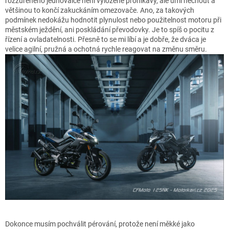
rozzuřeného jednoválce není vyloženě pronikavý, ale umí hecnout a
většinou to končí zakuckáním omezovače. Ano, za takových
podmínek nedokážu hodnotit plynulost nebo použitelnost motoru při
městském ježdění, ani poskládání převodovky. Je to spíš o pocitu z
řízení a ovladatelnosti. Přesně to se mi líbí a je dobře, že dváca je
velice agilní, pružná a ochotná rychle reagovat na změnu směru.
Dokonce musím pochválit pérování, protože není měkké jako