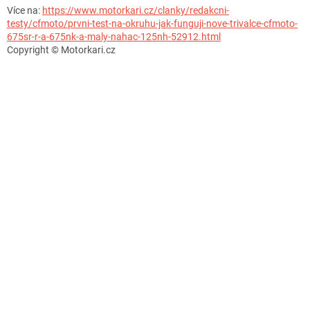
Více na:
https://www.motorkari.cz/clanky/redakcni-
testy/cfmoto/prvni-test-na-okruhu-jak-funguji-nove-trivalce-cfmoto-
675sr-r-a-675nk-a-maly-nahac-125nh-52912.html
Copyright © Motorkari.cz