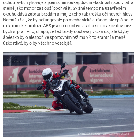
ochutnávku vyhovuje a jsem s ním oukej. Jízdní vlastnosti jsou v lati a
stejně jako motor zaslouží pochválit. Svižné tempo na uzavřeném
okruhu dává zabrat brzdám a mají z toho tak trošku oči navrch hlavy.
Nemůžu říct, že by nefungovaly po mechanické stránce, ale spíš po té
elektronické, protože ABS je až moc citlivé a vrhá se do akce dřív, než
bych si přál. Ano, chápu, že teď brzdy dostávají víc za uši, ale kdyby
ábéesko bylo alespoň ve sportovním režimu víc tolerantní a méně
úzkostlivé, bylo by všechno veselejší.