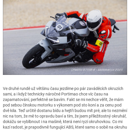
Ve druhé rundě už většinu času jezdíme po pár zaváděcích okruzích
sami, a i když technicky náročné Portimao chce víc času na
zapamatování, perfektně se bavím. Fakt se mi nechce věřit, že mám
pod sebou čínskou motorku s výkonem pod sto koní a za cenu pod
dvě kila. Teď určitě dostanu bídu a hejtři budou mít pré, ale to nezmění
nic na tom, že mě to opravdu baví a tím, že jsem příležitostný okruhář,
dokážu se vyblbnout i na mašině, která není ryzí okruhovkou. Co mi
kazí radost, je prapodivně fungující ABS, které samo o sobě na okruhu