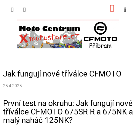
Přejít
NÁKUP
na
obsah
KOŠÍK
Jak fungují nové tříválce CFMOTO
25.4.2025
První test na okruhu: Jak fungují nové
tříválce CFMOTO 675SR-R a 675NK a
malý naháč 125NK?