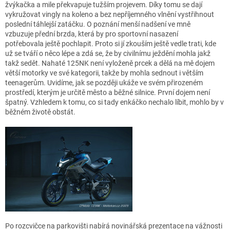
žvýkačka a mile překvapuje tužším projevem. Díky tomu se dají
vykružovat vingly na koleno a bez nepříjemného vlnění vystřihnout
poslední táhlejší zatáčku. O poznání menší nadšení ve mně
vzbuzuje přední brzda, která by pro sportovní nasazení
potřebovala ještě pochlapit. Proto si jí zkouším ještě vedle trati, kde
už se tváří o něco lépe a zdá se, že by civilnímu ježdění mohla jakž
takž sedět. Nahaté 125NK není vyloženě prcek a dělá na mě dojem
větší motorky ve své kategorii, takže by mohla sednout i větším
teenagerům. Uvidíme, jak se později ukáže ve svém přirozeném
prostředí, kterým je určitě město a běžné silnice. První dojem není
špatný. Vzhledem k tomu, co si tady enkáčko nechalo líbit, mohlo by v
běžném životě obstát.
Po rozcvičce na parkovišti nabírá novinářská prezentace na vážnosti