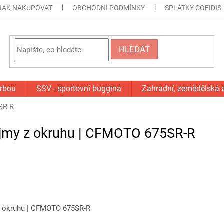
JAK NAKUPOVAT
OBCHODNÍ PODMÍNKY
SPLÁTKY COFIDIS
HLEDAT
orbou
SSV - sportovní buggina
Zahradní, zemědělská 
SR-R
ojmy z okruhu | CFMOTO 675SR-R
z okruhu | CFMOTO 675SR-R