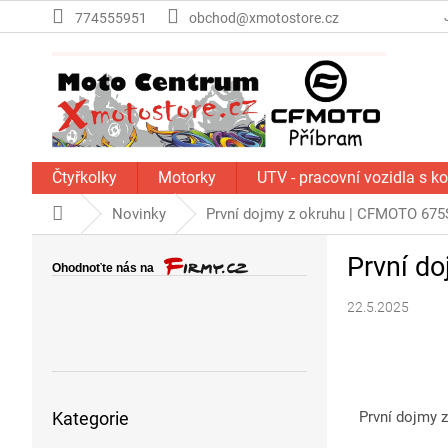
Přejít
774555951
obchod@xmotostore.cz
na
obsah
Čtyřkolky
Motorky
UTV - pracovní vozidla s k
Domů
Novinky
První dojmy z okruhu | CFMOTO 675
P
První d
o
s
22.5.2025
t
r
a
n
Přeskočit
n
Kategorie
První dojmy 
kategorie
í