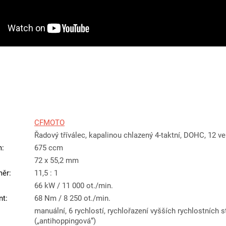
CFMOTO
Řadový tříválec, kapalinou chlazený 4-taktní, DOHC, 12 ve
m
:
675 ccm
72 x 55,2 mm
měr
:
11,5 : 1
66 kW / 11 000 ot./min.
nt
:
68 Nm / 8 250 ot./min.
manuální, 6 rychlostí, rychlořazení vyšších rychlostních 
(„antihoppingová“)