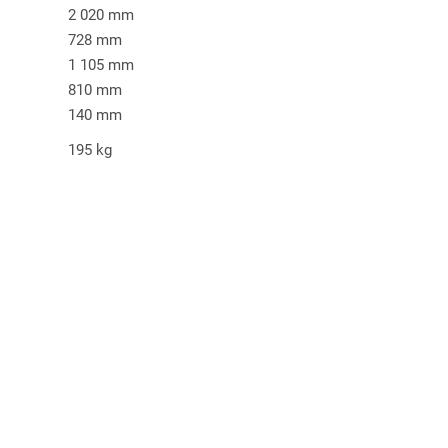
2 020 mm
728 mm
1 105 mm
810 mm
140 mm
195 kg