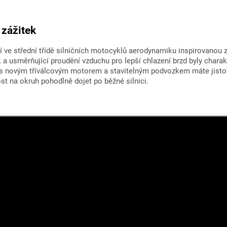
 zážitek
í ve střední třídě silničních motocyklů aerodynamiku inspirovano
ak a usměrňující proudění vzduchu pro lepší chlazení brzd byly charakt
 s novým tříválcovým motorem a stavitelným podvozkem máte jistot
st na okruh pohodlně dojet po běžné silnici.