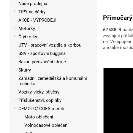
p
Naše prodejna
a
TIPY na dárky
n
Přímočarý
AKCE - VÝPRODEJ!
e
l
Motorky
675SR-R
nabíz
zvyšující přítl
Čtyřkolky
ne. Ve spojení
UTV - pracovní vozidla s korbou
ale také možno
SSV - sportovní buggina
Bazar- předváděcí stroje
Skútry
Zahradní, zemědělská a komunální
technika
Vozíky, vleky, přívěsy
Příslušenství, doplňky
CFMOTO/ GOES merch
Moto oblečení
Volnočasové oblečení