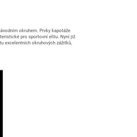
u závodním okruhem. Prvky kapotáže
eristické pro sportovní elitu. Nyní již
u excelentních okruhových zážitků,