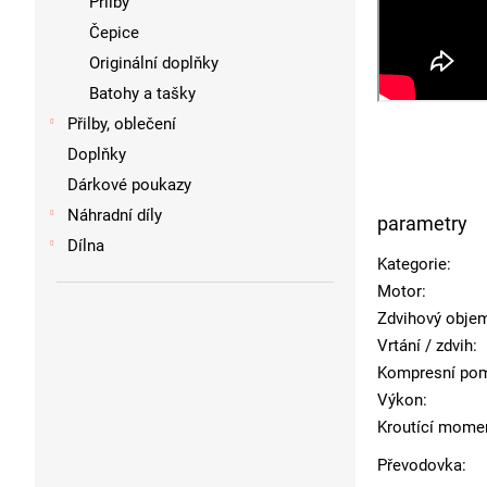
Přilby
Čepice
Originální doplňky
Batohy a tašky
Přilby, oblečení
Doplňky
Dárkové poukazy
Náhradní díly
parametry
Dílna
Kategorie
:
Motor
:
Zdvihový obje
Vrtání / zdvih
:
Kompresní po
Výkon
:
Kroutící mome
Převodovka
: