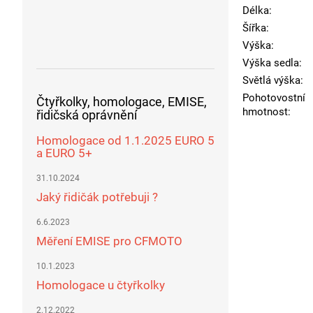
Délka
:
Šířka
:
Výška
:
Výška sedla
:
Světlá výška
:
Pohotovostní
Čtyřkolky, homologace, EMISE,
hmotnost
:
řidičská oprávnění
Homologace od 1.1.2025 EURO 5
a EURO 5+
31.10.2024
Jaký řidičák potřebuji ?
6.6.2023
Měření EMISE pro CFMOTO
10.1.2023
Homologace u čtyřkolky
2.12.2022