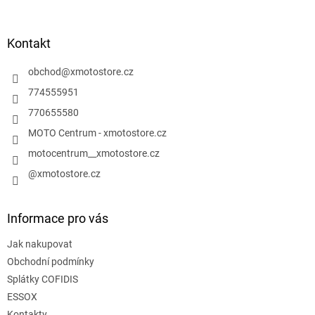
á
p
a
Kontakt
t
í
obchod
@
xmotostore.cz
774555951
770655580
MOTO Centrum - xmotostore.cz
motocentrum__xmotostore.cz
@xmotostore.cz
Informace pro vás
Jak nakupovat
Obchodní podmínky
Splátky COFIDIS
ESSOX
Kontakty