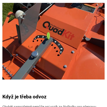
Když je třeba odvoz
Chybět samozřejmě nemůže ani vozík za čtyřkolku pro přepravu