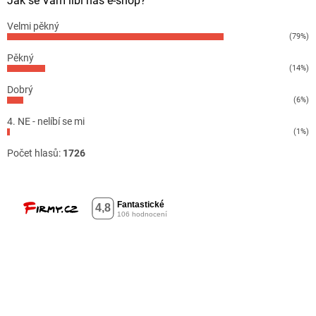
Jak se Vám líbí náš e-shop?
Velmi pěkný
(79%)
Pěkný
(14%)
Dobrý
(6%)
4. NE - nelíbí se mi
(1%)
Počet hlasů:
1726