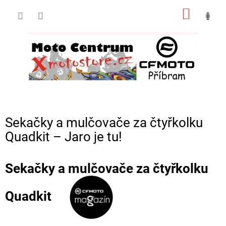
Přejít
NÁKUP
na
obsah
KOŠÍK
Sekačky a mulčovače za čtyřkolku
Quadkit – Jaro je tu!
Sekačky a mulčovače za čtyřkolku
Quadkit