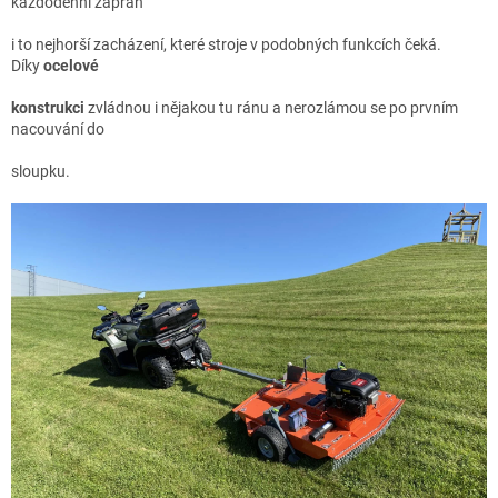
každodenní zápřah
i to nejhorší zacházení, které stroje v podobných funkcích čeká.
Díky
ocelové
konstrukci
zvládnou i nějakou tu ránu a nerozlámou se po prvním
nacouvání do
sloupku.