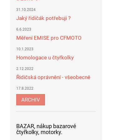
31.10.2024
Jaký řidičák potřebuji ?
6.6.2023
Měření EMISE pro CFMOTO
10.1.2023
Homologace u čtyřkolky
2.12.2022
Řidičská oprávnění - všeobecně
17.8.2022
ARCHIV
BAZAR, nákup bazarové
čtyřkolky, motorky.