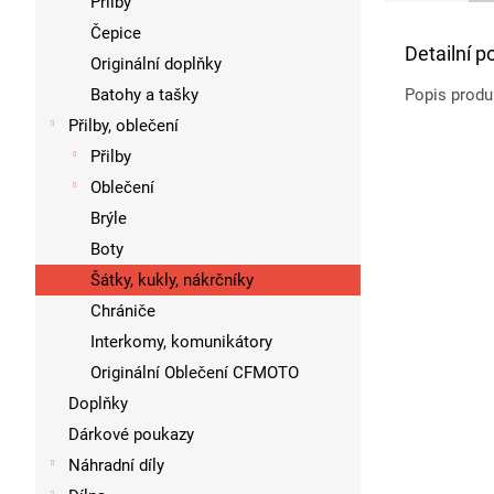
Přilby
Čepice
Detailní p
Originální doplňky
Batohy a tašky
Popis produ
Přilby, oblečení
Přilby
Oblečení
Brýle
Boty
Šátky, kukly, nákrčníky
Chrániče
Interkomy, komunikátory
Originální Oblečení CFMOTO
Doplňky
Dárkové poukazy
Náhradní díly