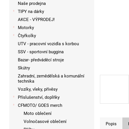
p
Naše prodejna
a
TIPY na dárky
n
AKCE - VÝPRODEJ!
e
l
Motorky
Čtyřkolky
UTV - pracovní vozidla s korbou
SSV - sportovní buggina
Bazar- předváděcí stroje
Skútry
Zahradní, zemědělská a komunální
technika
Vozíky, vleky, přívěsy
Příslušenství, doplňky
CFMOTO/ GOES merch
Moto oblečení
Volnočasové oblečení
Popis