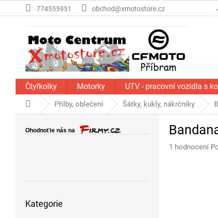
Přejít
774555951
obchod@xmotostore.cz
na
obsah
Čtyřkolky
Motorky
UTV - pracovní vozidla s k
Domů
Přilby, oblečení
Šátky, kukly, nákrčníky
B
P
Bandana
o
s
Průměrné
1 hodnocení
Po
t
hodnocení
r
produktu
a
je
n
5,0
Přeskočit
z
n
Kategorie
kategorie
5
í
hvězdiček.