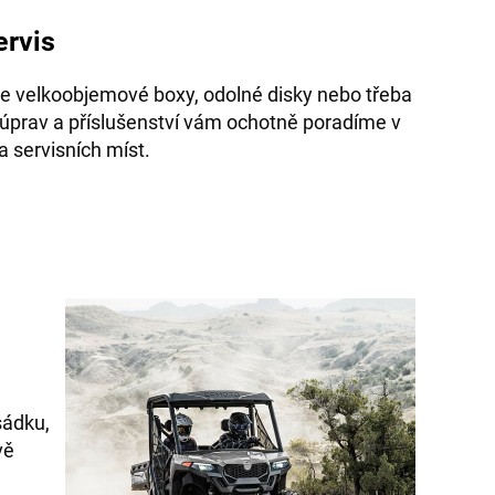
ervis
te velkoobjemové boxy, odolné disky nebo třeba
prav a příslušenství vám ochotně poradíme v
 a servisních míst.
sádku,
vě