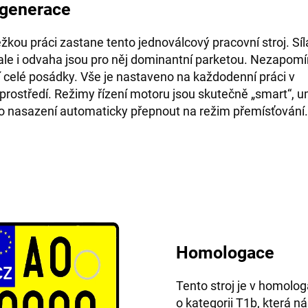
 generace
žkou práci zastane tento jednoválcový pracovní stroj.
Síl
ale i odvaha jsou pro něj dominantní parketou.
Nezapomín
í celé posádky.
Vše je nastaveno na každodenní práci v
prostředí.
Režimy řízení motoru jsou skutečně „smart“, u
o nasazení automaticky přepnout na režim přemísťování.
Homologace
Tento stroj je v homolog
o kategorii T1b, která n