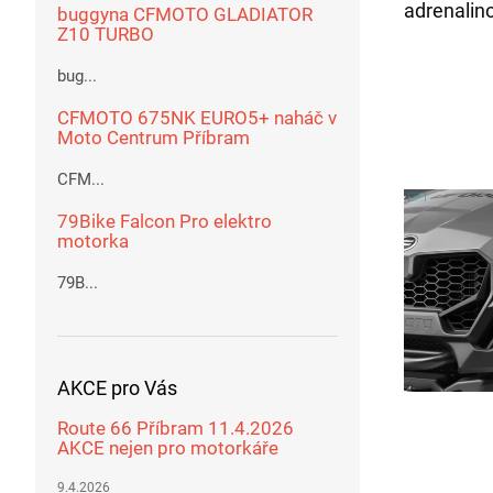
adrenalin
buggyna CFMOTO GLADIATOR
Z10 TURBO
bug...
CFMOTO 675NK EURO5+ naháč v
Moto Centrum Příbram
CFM...
79Bike Falcon Pro elektro
motorka
79B...
AKCE pro Vás
Route 66 Příbram 11.4.2026
AKCE nejen pro motorkáře
9.4.2026