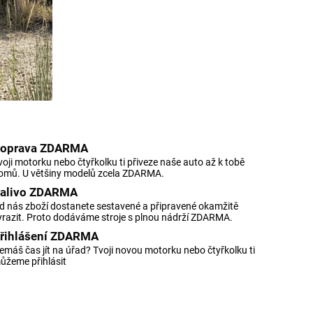
oprava ZDARMA
voji motorku nebo čtyřkolku ti přiveze naše auto až k tobě
omů. U většiny modelů zcela ZDARMA.
alivo ZDARMA
d nás zboží dostanete sestavené a připravené okamžitě
yrazit. Proto dodáváme stroje s plnou nádrží ZDARMA.
řihlášení ZDARMA
emáš čas jít na úřad? Tvoji novou motorku nebo čtyřkolku ti
ůžeme přihlásit