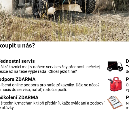
 koupit u nás?
řednostní servis
D
ši zákazníci mají v našem servise vždy přednost, nečekej
T
síce až na tebe vyjde řada. Chceš jezdit ne?
d
odpora ZDARMA
P
líbená online podpora pro naše zákazníky. Děje se něco?
O
musíš do servisu, nafoť, natoč a pošli.
v
aškolení ZDARMA
P
š technik/mechanik ti při předání ukáže ovládání a zodpoví
N
é otázky.
m