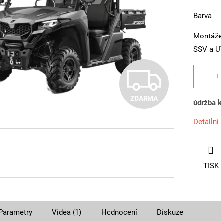
Barva
Montáž
SSV a U
Z
ZDARMA
D
údržba k
Detailní
A
TISK
R
M
Parametry
Videa (1)
Hodnocení
Diskuze