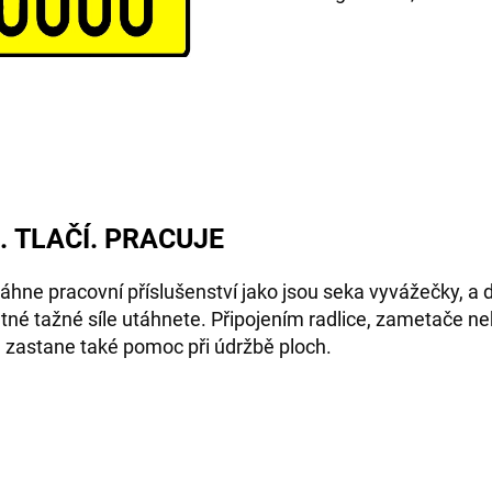
.
TLAČÍ.
PRACUJE
hne pracovní příslušenství jako jsou seka vyvážečky, a d
tné tažné síle utáhnete. Připojením radlice, zametače n
 zastane také pomoc při ú
držbě ploch.