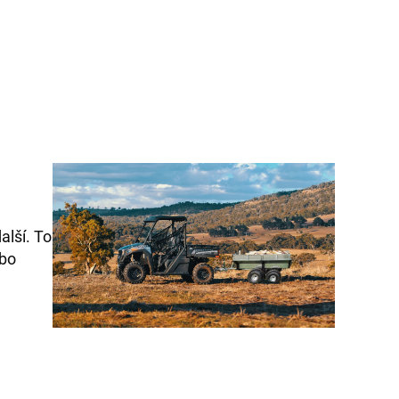
alší. To
ebo