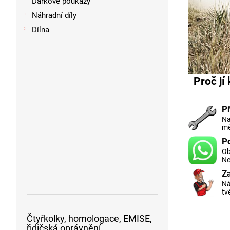
Dárkové poukazy
Náhradní díly
Dílna
Proč jí
P
Na
mě
P
Ob
Ne
Z
Ná
tv
Čtyřkolky, homologace, EMISE,
řidičská oprávnění