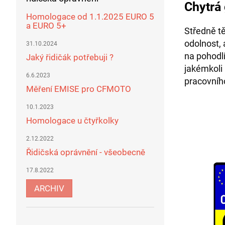
Chytrá
Homologace od 1.1.2025 EURO 5
a EURO 5+
Středně tě
odolnost, 
31.10.2024
na pohodl
Jaký řidičák potřebuji ?
jakémkoli 
6.6.2023
pracovníh
Měření EMISE pro CFMOTO
10.1.2023
Homologace u čtyřkolky
2.12.2022
Řidičská oprávnění - všeobecně
17.8.2022
ARCHIV