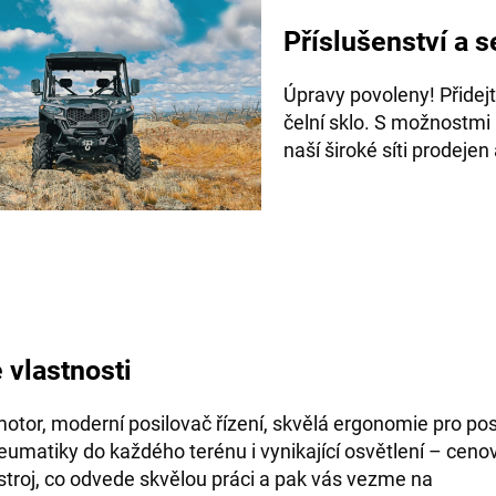
Příslušenství a s
Úpravy povoleny!
Přidej
čelní sklo.
S možnostmi ú
naší široké síti prodejen
 vlastnosti
otor, moderní posilovač řízení, skvělá ergonomie pro po
umatiky do každého terénu i vynikající osvětlení – ceno
stroj, co odvede skvělou práci a pak vás vezme na