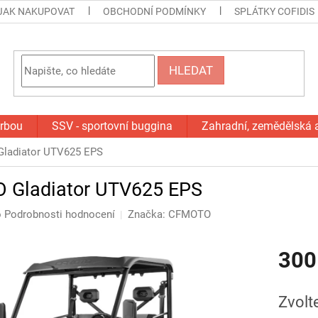
JAK NAKUPOVAT
OBCHODNÍ PODMÍNKY
SPLÁTKY COFIDIS
HLEDAT
orbou
SSV - sportovní buggina
Zahradní, zemědělská 
ladiator UTV625 EPS
Gladiator UTV625 EPS
o
Podrobnosti hodnocení
Značka:
CFMOTO
300
Měrná
cena:
Zvolt