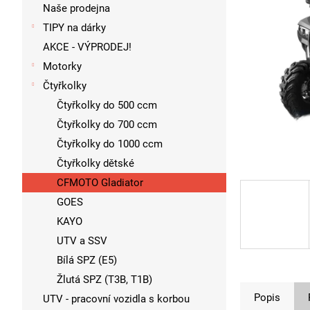
p
Naše prodejna
a
TIPY na dárky
n
AKCE - VÝPRODEJ!
e
l
Motorky
Čtyřkolky
Čtyřkolky do 500 ccm
Čtyřkolky do 700 ccm
Čtyřkolky do 1000 ccm
Čtyřkolky dětské
CFMOTO Gladiator
GOES
KAYO
UTV a SSV
Bílá SPZ (E5)
Žlutá SPZ (T3B, T1B)
Popis
UTV - pracovní vozidla s korbou