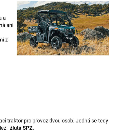
a a
á ani
mí z
aci traktor pro provoz dvou osob. Jedná se tedy
áleží
žlutá SPZ.