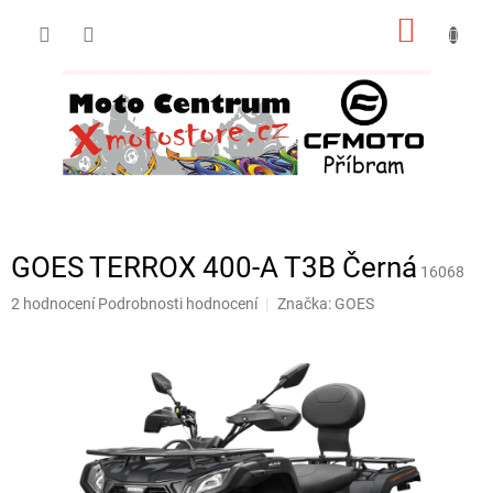
Přejít
NÁKUP
na
obsah
KOŠÍK
GOES TERROX 400-A T3B Černá
16068
Průměrné
2 hodnocení
Podrobnosti hodnocení
Značka:
GOES
hodnocení
produktu
je
5,0
z
5
hvězdiček.