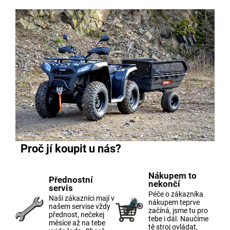
Proč jí koupit u nás?
Nákupem to
Přednostní
nekončí
servis
Péče o zákazníka
Naši zákazníci mají v
nákupem teprve
našem servise vždy
začíná, jsme tu pro
přednost, nečekej
tebe i dál. Naučíme
měsíce až na tebe
tě stroj ovládat,