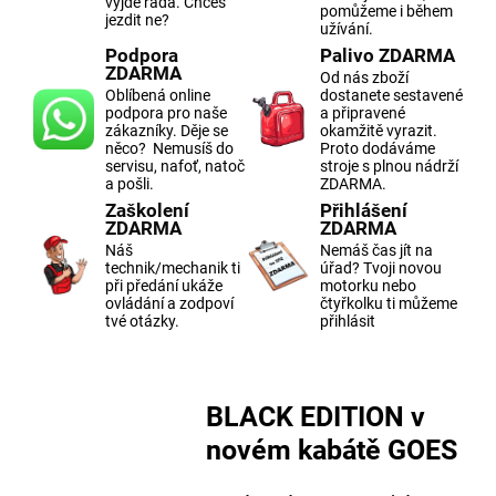
vyjde řada. Chceš
pomůžeme i během
jezdit ne?
užívání.
Podpora
Palivo ZDARMA
ZDARMA
Od nás zboží
Oblíbená online
dostanete sestavené
podpora pro naše
a připravené
zákazníky. Děje se
okamžitě vyrazit.
něco? Nemusíš do
Proto dodáváme
servisu, nafoť, natoč
stroje s plnou nádrží
a pošli.
ZDARMA.
Zaškolení
Přihlášení
ZDARMA
ZDARMA
Náš
Nemáš čas jít na
technik/mechanik ti
úřad? Tvoji novou
při předání ukáže
motorku nebo
ovládání a zodpoví
čtyřkolku ti můžeme
tvé otázky.
přihlásit
BLACK EDITION v
novém kabátě GOES