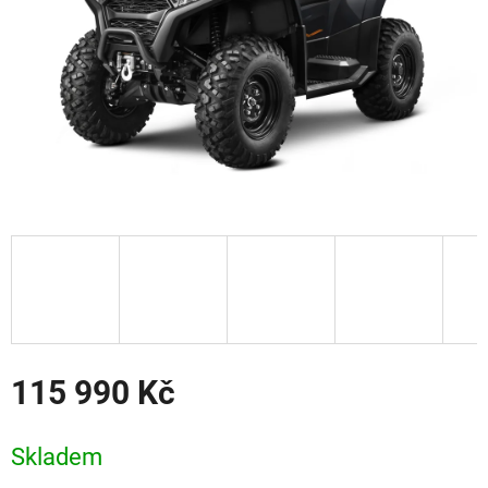
115 990 Kč
Měrná
cena:
Skladem