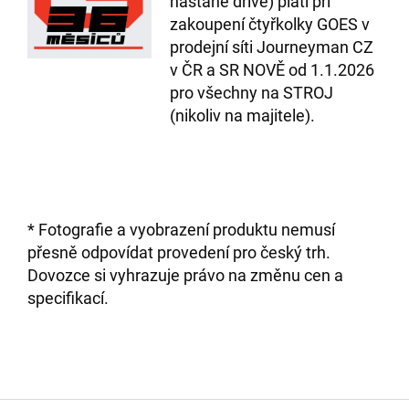
nastane dříve) platí při
zakoupení čtyřkolky GOES v
prodejní síti Journeyman CZ
v ČR a SR NOVĚ od 1.1.2026
pro všechny na STROJ
(nikoliv na majitele).
* Fotografie a vyobrazení produktu nemusí
přesně odpovídat provedení pro český trh.
Dovozce si vyhrazuje právo na změnu cen a
specifikací.
Z