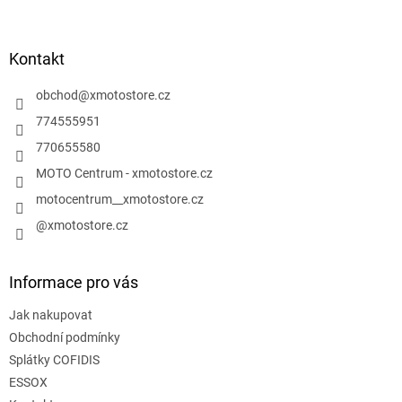
á
p
a
Kontakt
t
í
obchod
@
xmotostore.cz
774555951
770655580
MOTO Centrum - xmotostore.cz
motocentrum__xmotostore.cz
@xmotostore.cz
Informace pro vás
Jak nakupovat
Obchodní podmínky
Splátky COFIDIS
ESSOX