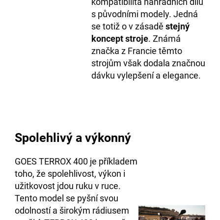
kompatibilita náhradních dílů
s původními modely. Jedná
se totiž o v zásadě
stejný
koncept stroje
. Známá
značka z Francie těmto
strojům však dodala značnou
dávku vylepšení a elegance.
Spolehlivý a výkonný
GOES TERROX 400 je příkladem
toho, že spolehlivost, výkon i
užitkovost jdou ruku v ruce.
Tento model se pyšní svou
odolností a širokým rádiusem