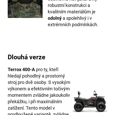
robustní konstrukci a
kvalitním materiálům je
odolný
a spolehlivý i v
extrémních podmínkách.
Dlouhá verze
Terrox 400-A
pro ty, kteří
hledají pohodlný a prostorný
stroj pro dvě osoby. S vysokým
výkonem a efektivním točivým
momentem zvládne jakoukoliv
překážku, i při maximálním
zatížení. Tento model v
prodloužené variantě zvládne