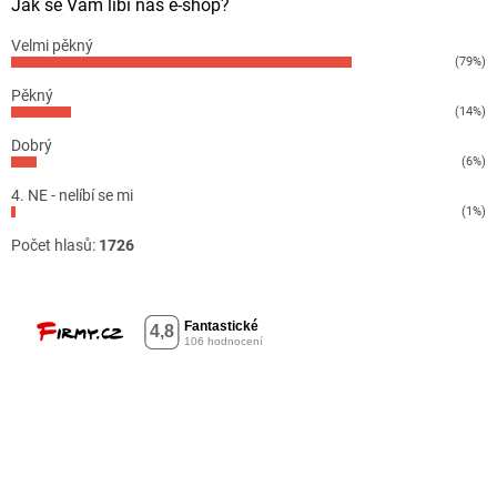
Jak se Vám líbí náš e-shop?
Velmi pěkný
(79%)
Pěkný
(14%)
Dobrý
(6%)
4. NE - nelíbí se mi
(1%)
Počet hlasů:
1726